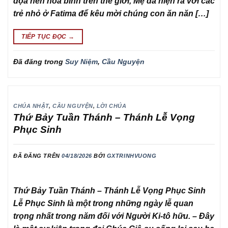
dọa nền hòa bình trên thế giới, Mẹ đã hiện ra với các
trẻ nhỏ ở Fatima để kêu mời chúng con ăn năn […]
TIẾP TỤC ĐỌC
→
Đã đăng trong
Suy Niệm
,
Cầu Nguyện
CHÚA NHẬT
,
CẦU NGUYỆN
,
LỜI CHÚA
Thứ Bảy Tuần Thánh – Thánh Lễ Vọng
Phục Sinh
ĐÃ ĐĂNG TRÊN
04/18/2026
BỞI
GXTRINHVUONG
Thứ Bảy Tuần Thánh – Thánh Lễ Vọng Phục Sinh
Lễ Phục Sinh là một trong những ngày lễ quan
trọng nhất trong năm đối với Người Ki-tô hữu. – Đây