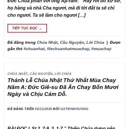
Đức Chúa phán với ông Áp-ram: ” Hãy rời bỏ xứ sở,
họ hàng và nhà Cha ngươi, mà đi tới đất ta sẽ chỉ
cho ngươi. Ta sẽ làm cho ngươi […]
TIẾP TỤC ĐỌC
→
Đã đăng trong
Chúa Nhật
,
Cầu Nguyện
,
Lời Chúa
|
Được
gắn thẻ
#chuanhat
,
#lechuanhatmuachay
,
#muachay
CHÚA NHẬT
,
CẦU NGUYỆN
,
LỜI CHÚA
Thánh Lễ Chúa Nhật Thứ Nhất Mùa Chay
Năm A: Đức Giê-su Đã Ăn Chay Bốn Mươi
Ngày và Chịu Cám Dỗ.
ĐÃ ĐĂNG TRÊN
02/21/2026
BỞI
GXTRINHVUONG
BÀI ĐỌC I St 2, 7-9, 3, 1-7 ” Thiên Chúa dựng nên