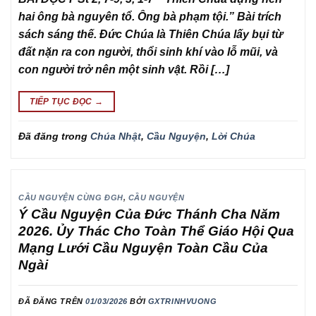
hai ông bà nguyên tổ. Ông bà phạm tội.” Bài trích
sách sáng thế. Đức Chúa là Thiên Chúa lấy bụi từ
đất nặn ra con người, thổi sinh khí vào lỗ mũi, và
con người trở nên một sinh vật. Rồi […]
TIẾP TỤC ĐỌC
→
Đã đăng trong
Chúa Nhật
,
Cầu Nguyện
,
Lời Chúa
CẦU NGUYỆN CÙNG ĐGH
,
CẦU NGUYỆN
Ý Cầu Nguyện Của Đức Thánh Cha Năm
2026. Ủy Thác Cho Toàn Thể Giáo Hội Qua
Mạng Lưới Cầu Nguyện Toàn Cầu Của
Ngài
ĐÃ ĐĂNG TRÊN
01/03/2026
BỞI
GXTRINHVUONG