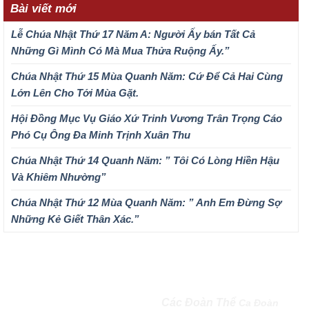
Bài viết mới
Lễ Chúa Nhật Thứ 17 Năm A: Người Ấy bán Tất Cả
Những Gì Mình Có Mà Mua Thửa Ruộng Ấy.”
Chúa Nhật Thứ 15 Mùa Quanh Năm: Cứ Để Cả Hai Cùng
Lớn Lên Cho Tới Mùa Gặt.
Hội Đồng Mục Vụ Giáo Xứ Trinh Vương Trân Trọng Cáo
Phó Cụ Ông Đa Minh Trịnh Xuân Thu
Chúa Nhật Thứ 14 Quanh Năm: ” Tôi Có Lòng Hiền Hậu
Và Khiêm Nhường”
Chúa Nhật Thứ 12 Mùa Quanh Năm: ” Anh Em Đừng Sợ
Những Kẻ Giết Thân Xác.”
QUEENSHIP OF MARY
Các Đoàn Thể
Ca Đoàn