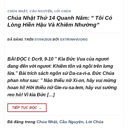
CHÚA NHẬT
,
CẦU NGUYỆN
,
LỜI CHÚA
Chúa Nhật Thứ 14 Quanh Năm: ” Tôi Có
Lòng Hiền Hậu Và Khiêm Nhường”
ĐÃ ĐĂNG TRÊN
07/04/2026
BỞI
GXTRINHVUONG
BÀI ĐỌC I: Dcr9, 9-10 ” Kìa Đức Vua của ngươi
đang đến với ngươi: Khiêm tốn và ngồi trên lưng
lừa.” Bài trích sách ngôn sứ Da-ca-ri-a. Đức Chúa
phan như sau: ” Nào thiếu nữ Xi-on, hãy vui mừng
hoan hỉ! Hỡi thiếu nữ Gie-ru-sa-lem, hãy vui sướng
reo hò! Vì kìa Đức […]
TIẾP TỤC ĐỌC
→
Đã đăng trong
Chúa Nhật
,
Cầu Nguyện
,
Lời Chúa