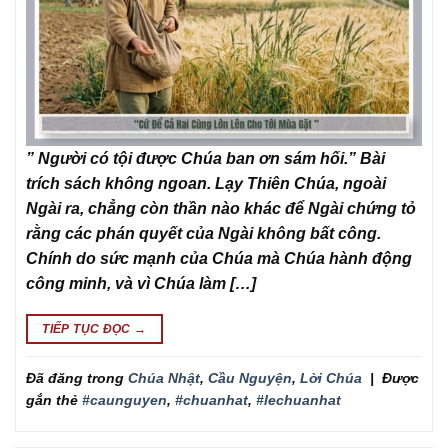
” Người có tội được Chúa ban ơn sám hối.” Bài
trích sách không ngoan. Lạy Thiên Chúa, ngoài
Ngài ra, chẳng còn thần nào khác để Ngài chứng tỏ
rằng các phán quyết của Ngài không bất công.
Chính do sức mạnh của Chúa mà Chúa hành động
công minh, và vì Chúa làm […]
TIẾP TỤC ĐỌC
→
Đã đăng trong
Chúa Nhật
,
Cầu Nguyện
,
Lời Chúa
|
Được
gắn thẻ
#caunguyen
,
#chuanhat
,
#lechuanhat