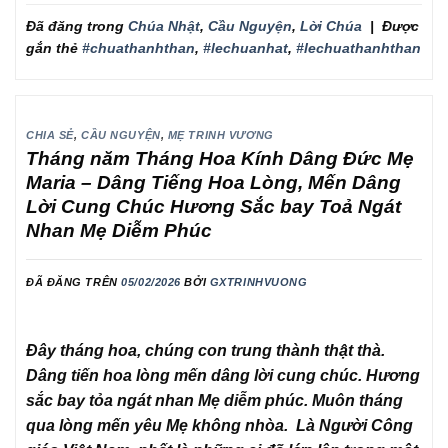
Đã đăng trong
Chúa Nhật
,
Cầu Nguyện
,
Lời Chúa
|
Được
gắn thẻ
#chuathanhthan
,
#lechuanhat
,
#lechuathanhthan
CHIA SẺ
,
CẦU NGUYỆN
,
MẸ TRINH VƯƠNG
Tháng năm Tháng Hoa Kính Dâng Đức Mẹ
Maria – Dâng Tiếng Hoa Lòng, Mến Dâng
Lời Cung Chúc Hương Sắc bay Toả Ngát
Nhan Mẹ Diễm Phúc
ĐÃ ĐĂNG TRÊN
05/02/2026
BỞI
GXTRINHVUONG
Đây tháng hoa, chúng con trung thành thật thà.
Dâng tiến hoa lòng mến dâng lời cung chúc. Hương
sắc bay tỏa ngát nhan Mẹ diễm phúc. Muôn tháng
qua lòng mến yêu Mẹ không nhòa. Là Người Công