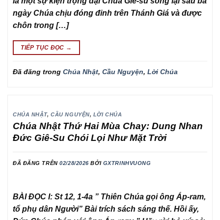
là một sự kiện trọng đại Chúa Giê-su sống lại sau ba
ngày Chúa chịu đóng đinh trên Thánh Giá và được
chôn trong […]
TIẾP TỤC ĐỌC
→
Đã đăng trong
Chúa Nhật
,
Cầu Nguyện
,
Lời Chúa
CHÚA NHẬT
,
CẦU NGUYỆN
,
LỜI CHÚA
Chúa Nhật Thứ Hai Mùa Chay: Dung Nhan
Đức Giê-Su Chói Lọi Như Mặt Trời
ĐÃ ĐĂNG TRÊN
02/28/2026
BỞI
GXTRINHVUONG
BÀI ĐỌC I: St 12, 1-4a ” Thiên Chúa gọi ông Áp-ram,
tổ phụ dân Người” Bài trích sách sáng thế. Hồi ấy,