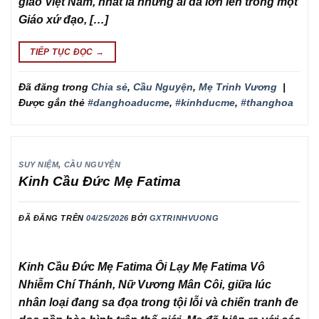
giáo Việt Nam, nhất là những ai đã lớn lên trong một
Giáo xứ đạo, […]
TIẾP TỤC ĐỌC
→
Đã đăng trong
Chia sẻ
,
Cầu Nguyện
,
Mẹ Trinh Vương
|
Được gắn thẻ
#danghoaducme
,
#kinhducme
,
#thanghoa
SUY NIỆM
,
CẦU NGUYỆN
Kinh Cầu Đức Mẹ Fatima
ĐÃ ĐĂNG TRÊN
04/25/2026
BỞI
GXTRINHVUONG
Kinh Cầu Đức Mẹ Fatima Ôi Lạy Mẹ Fatima Vô
Nhiễm Chí Thánh, Nữ Vương Mân Côi, giữa lúc
nhân loại đang sa đọa trong tội lỗi và chiến tranh đe