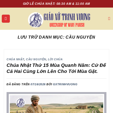
Chuyển
GIỜ LỄ CHÚA NHẬT: 08:30 AM & 11:00 AM
đến
nội
dung
LƯU TRỮ DANH MỤC:
CẦU NGUYỆN
CHÚA NHẬT
,
CẦU NGUYỆN
,
LỜI CHÚA
Chúa Nhật Thứ 15 Mùa Quanh Năm: Cứ Để
Cả Hai Cùng Lớn Lên Cho Tới Mùa Gặt.
ĐÃ ĐĂNG TRÊN
07/16/2026
BỞI
GXTRINHVUONG