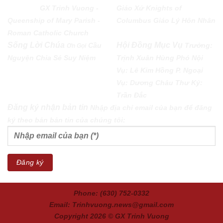
PARISH
GX Trinh Vuong -
Giáo Xứ
Knights of
Queenship of Mary Parish -
Columbus
Giáo Lý Hôn Nhân
Roman Catholic Church
Sống Lời Chúa
Hội Đồng Mục Vụ
Cầu
Trưởng:
Ơn Gọi
Nguyện
Chia Sẻ
Suy Niệm
Trịnh Xuân Hùng Phó Nội
Vụ: Lê Kim Hồng P. Ngoại
Vụ: Dương Châu Thư Ký:
Trần Đắc
Đăng ký nhận bản tin
Nhập địa chỉ email của bạn để đăng
ký theo bản bản tin của chúng tôi:
Phone: (630) 752-0332
Email: Trinhvuong.news@gmail.com
Copyright 2026 ©
GX Trinh Vuong