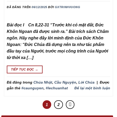
ĐÃ ĐĂNG TRÊN
06/12/2025
BỞI
GXTRINHVUONG
Bài đọc I Cn 8,22-31 “Trước khi có mặt đất, Đức
Khôn Ngoan đã được sinh ra.” Bài trích sách Châm
ngôn. Hãy nghe đây lời minh định của Đức Khôn
Ngoan: “Đức Chúa đã dựng nên ta như tác phẩm
đầu tay của Người, trước mọi công trình của Người
từ thời xa […]
TIẾP TỤC ĐỌC
→
Đã đăng trong
Chúa Nhật
,
Cầu Nguyện
,
Lời Chúa
|
Được
gắn thẻ
#caunguyen
,
#lechuanhat
Để lại một bình luận
1
2