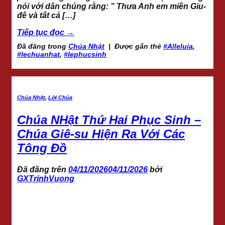
nói với dân chúng rằng: ” Thưa Anh em miền Giu-
đê và tất cả […]
Tiếp tục đọc
→
Đã đăng trong
Chúa Nhật
|
Được gắn thẻ
#Alleluia
,
#lechuanhat
,
#lephucsinh
Chúa Nhật
,
Lời Chúa
Chúa NHật Thứ Hai Phục Sinh –
Chúa Giê-su Hiện Ra Với Các
Tông Đồ
Đã đăng trên
04/11/2026
04/11/2026
bởi
GXTrinhVuong