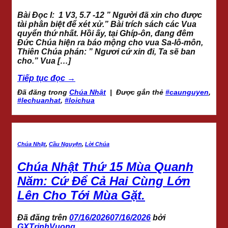
Bài Đọc I: 1 V3, 5.7 -12 ” Người đã xin cho được
tài phân biệt để xét xử.” Bài trích sách các Vua
quyển thứ nhất. Hồi ấy, tại Ghíp-ôn, đang đêm
Đức Chúa hiện ra báo mộng cho vua Sa-lô-môn,
Thiên Chúa phán: ” Ngươi cứ xin đi, Ta sẽ ban
cho.” Vua […]
Tiếp tục đọc
→
Đã đăng trong
Chúa Nhật
|
Được gắn thẻ
#caunguyen
,
#lechuanhat
,
#loichua
Chúa Nhật
,
Cầu Nguyện
,
Lời Chúa
Chúa Nhật Thứ 15 Mùa Quanh
Năm: Cứ Để Cả Hai Cùng Lớn
Lên Cho Tới Mùa Gặt.
Đã đăng trên
07/16/2026
07/16/2026
bởi
GXTrinhVuong