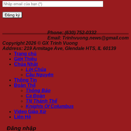
Phone: (630) 752-0332
Email: Trinhvuong.news@gmail.com
Copyright 2026 ©
GX Trinh Vuong
Address: 219 Armitage Ave, Glendale HTS, IL 60139
Trang chủ
Giới Thiệu
Chúa Nhật
Lời Chúa
Cầu Nguyện
Thông Tin
Đoàn Thể
Thông Báo
Ca Đoàn
TN Thánh Thể
Knights Of Columbus
Video Giáo Xứ
Liên Hệ
Đăng nhập