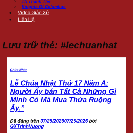
TN Thánh Thể
Knights Of Columbus
Video Giáo Xứ
Liên Hệ
Lưu trữ thẻ:
#lechuanhat
Chúa Nhật
Lễ Chúa Nhật Thứ 17 Năm A:
Người Ấy bán Tất Cả Những Gì
Mình Có Mà Mua Thửa Ruộng
Ấy.”
Đã đăng trên
07/25/2026
07/25/2026
bởi
GXTrinhVuong