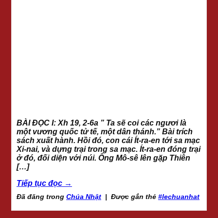
BÀI ĐỌC I: Xh 19, 2-6a ” Ta sẽ coi các ngươi là
một vương quốc tử tế, một dân thánh.” Bài trích
sách xuất hành. Hồi đó, con cái Ít-ra-en tới sa mạc
Xi-nai, và dựng trại trong sa mạc. Ít-ra-en đóng trại
ở đó, đối diện với núi. Ông Mô-sê lên gặp Thiên
[…]
Tiếp tục đọc
→
Đã đăng trong
Chúa Nhật
|
Được gắn thẻ
#lechuanhat