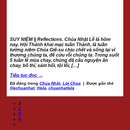
SUY NIỆM || Reflections. Chúa Nhật Lễ lá hôm
nay, Hội Thánh khai mạc tuần Thánh, là tuần
tưởng niệm Chúa Giê-su chịu chết và sống lại vì
thương chúng ta, để cứu rỗi chúng ta. Trong suốt
5 tuần lễ mùa chay, chúng đã cầu nguyện ăn
chay, bố thí, sám hối, tội lỗi, […]
Tiếp tục đọc
→
Đã đăng trong
Chúa Nhật
,
Lời Chúa
|
Được gắn thẻ
#lechuanhat
,
#lela
,
chuanhatlela
1
2
3
4