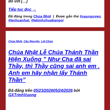
đó với […]
Tiếp tục đọc
→
Đã đăng trong
Chúa Nhật
|
Được gắn thẻ
#caunguyen
,
#lechuanhat
,
#lekinhchuabangoi
Chúa Nhật
,
Cầu Nguyện
,
Lời Chúa
Chúa Nhật Lễ Chúa Thánh Thần
Hiện Xuống ” Như Cha đã sai
Thầy, thì Thầy cũng sai anh em .
Anh em hãy nhận lấy Thánh
Thần”
Đã đăng trên
05/23/2026
05/24/2026
bởi
GXTrinhVuong