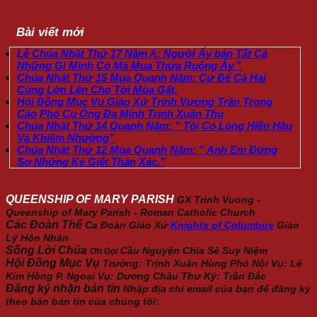
Bài viết mới
Lễ Chúa Nhật Thứ 17 Năm A: Người Ấy bán Tất Cả
Những Gì Mình Có Mà Mua Thửa Ruộng Ấy.”
Chúa Nhật Thứ 15 Mùa Quanh Năm: Cứ Để Cả Hai
Cùng Lớn Lên Cho Tới Mùa Gặt.
Hội Đồng Mục Vụ Giáo Xứ Trinh Vương Trân Trọng
Cáo Phó Cụ Ông Đa Minh Trịnh Xuân Thu
Chúa Nhật Thứ 14 Quanh Năm: ” Tôi Có Lòng Hiền Hậu
Và Khiêm Nhường”
Chúa Nhật Thứ 12 Mùa Quanh Năm: ” Anh Em Đừng
Sợ Những Kẻ Giết Thân Xác.”
QUEENSHIP OF MARY PARISH
GX Trinh Vuong -
Queenship of Mary Parish - Roman Catholic Church
Các Đoàn Thể
Ca Đoàn Giáo Xứ
Knights of Columbus
Giáo
Lý Hôn Nhân
Sống Lời Chúa
Cầu Nguyện
Chia Sẻ
Suy Niệm
Ơn Gọi
Hội Đồng Mục Vụ
Trưởng: Trịnh Xuân Hùng Phó Nội Vụ: Lê
Kim Hồng P. Ngoại Vụ: Dương Châu Thư Ký: Trần Đắc
Đăng ký nhận bản tin
Nhập địa chỉ email của bạn để đăng ký
theo bản bản tin của chúng tôi: