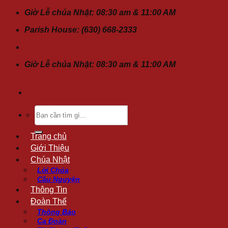
Chuyển
Giờ Lễ chúa Nhật: 08:30 am & 11:00 AM
đến
Parish House: (630) 668-2333
nội
dung
Giờ Lễ chúa Nhật: 08:30 am & 11:00 AM
Tìm
kiếm:
Trang chủ
Giới Thiệu
Chúa Nhật
Lời Chúa
Cầu Nguyện
Thông Tin
Đoàn Thể
Thông Báo
Ca Đoàn