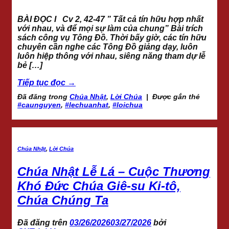
BÀI ĐỌC I Cv 2, 42-47 ” Tất cả tín hữu hợp nhất
với nhau, và để mọi sự làm của chung” Bài trích
sách công vụ Tông Đồ. Thời bấy giờ, các tín hữu
chuyên cần nghe các Tông Đồ giảng dạy, luôn
luôn hiệp thông với nhau, siêng năng tham dự lễ
bẻ […]
Tiếp tục đọc
→
Đã đăng trong
Chúa Nhật
,
Lời Chúa
|
Được gắn thẻ
#caunguyen
,
#lechuanhat
,
#loichua
Chúa Nhật
,
Lời Chúa
Chúa Nhật Lễ Lá – Cuộc Thương
Khó Đức Chúa Giê-su Ki-tô,
Chúa Chúng Ta
Đã đăng trên
03/26/2026
03/27/2026
bởi