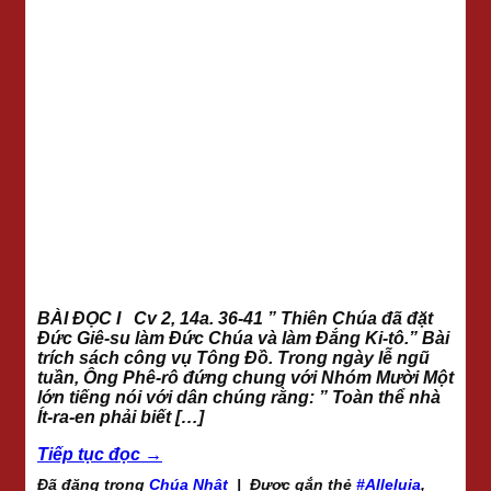
BÀI ĐỌC I Cv 2, 14a. 36-41 ” Thiên Chúa đã đặt
Đức Giê-su làm Đức Chúa và làm Đắng Ki-tô.” Bài
trích sách công vụ Tông Đồ. Trong ngày lễ ngũ
tuần, Ông Phê-rô đứng chung với Nhóm Mười Một
lớn tiếng nói với dân chúng rằng: ” Toàn thể nhà
Ít-ra-en phải biết […]
Tiếp tục đọc
→
Đã đăng trong
Chúa Nhật
|
Được gắn thẻ
#Alleluia
,