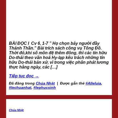
BÀI ĐỌC I Cv 6, 1-7 ” Họ chọn bảy người đầy
Thánh Thần.” Bài trích sách công vụ Tông Đồ.
Thời đó,khi số môn đệ thêm đông, thì các tín hữu
Do-thái theo văn hoá Hy-lạp kêu trách những tín
hữu Do-thái bản xứ, vì trong việc phân phát lương
thực hằng ngày, các […]
Tiếp tục đọc
→
Đã đăng trong
Chúa Nhật
|
Được gắn thẻ
#Alleluia
,
#lechuanhat
,
#lephucsinh
Chúa Nhật