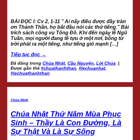
BÀI ĐỌC I: Cv 2, 1-11 ” Ai nấy điều được đầy tràn
ơn Thánh Thần, họ bắt đầu nói các thứ tiếng.” Bài
trích sách công vụ Tông Đồ. Khi đến ngày lễ Ngũ
Tuần, mọi người đang tề tựu ở một nơi, bỗng từ
trời phát ra một tiếng, như tiếng gió mạnh […]
Tiếp tục đọc
→
Đã đăng trong
Chúa Nhật
,
Cầu Nguyện
,
Lời Chúa
|
Được gắn thẻ
#chuathanhthan
,
#lechuanhat
,
#lechuathanhthan
Chúa Nhật
Chúa Nhật Thứ Năm Mùa Phục
Sinh – Thầy Là Con Đường, Là
Sự Thật Và Là Sự Sống