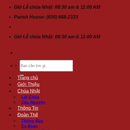
Chuyển
Giờ Lễ chúa Nhật: 08:30 am & 11:00 AM
đến
Parish House: (630) 668-2333
nội
dung
Giờ Lễ chúa Nhật: 08:30 am & 11:00 AM
Tìm
kiếm:
Trang chủ
Giới Thiệu
Chúa Nhật
Lời Chúa
Cầu Nguyện
Thông Tin
Đoàn Thể
Thông Báo
Ca Đoàn