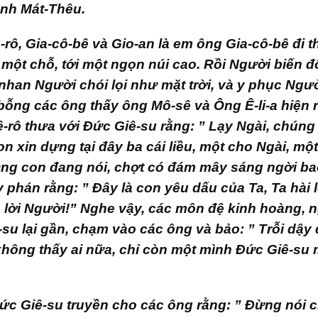
ánh Mát-Thêu.
rô, Gia-cô-bê và Gio-an là em ông Gia-cô-bê đi t
 một chỗ, tới một ngọn núi cao. Rồi Người biến đ
nhan Người chói lọi như mặt trời, và y phục Ngư
 bỗng các ông thấy ông Mô-sê và Ông Ê-li-a hiện 
-rô thưa với Đức Giê-su rằng: ” Lạy Ngài, chúng
on xin dựng tại đây ba cái liều, một cho Ngài, mộ
 Ông con đang nói, chợt có đám mây sáng ngời b
 phán rằng: ” Đây là con yêu dấu của Ta, Ta hài 
lời Người!” Nghe vậy, các môn đệ kinh hoàng, 
su lại gần, chạm vào các ông và bảo: ” Trỗi dậy đ
hông thấy ai nữa, chỉ còn một mình Đức Giê-su
 Đức Giê-su truyền cho các ông rằng: ” Đừng nói 