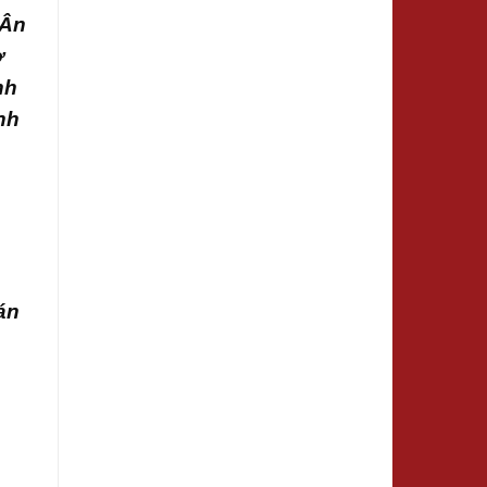
 Ân
ờ
nh
nh
án