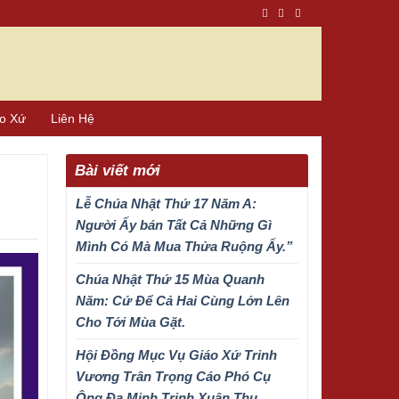
áo Xứ
Liên Hệ
Bài viết mới
Lễ Chúa Nhật Thứ 17 Năm A:
Người Ấy bán Tất Cả Những Gì
Mình Có Mà Mua Thửa Ruộng Ấy.”
Chúa Nhật Thứ 15 Mùa Quanh
Năm: Cứ Để Cả Hai Cùng Lớn Lên
Cho Tới Mùa Gặt.
Hội Đồng Mục Vụ Giáo Xứ Trinh
Vương Trân Trọng Cáo Phó Cụ
Ông Đa Minh Trịnh Xuân Thu