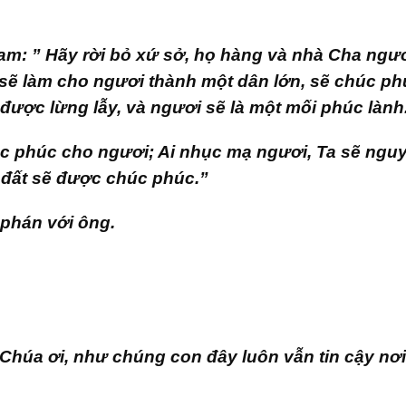
am: ” Hãy rời bỏ xứ sở, họ hàng và nhà Cha ngươ
Ta sẽ làm cho ngươi thành một dân lớn, sẽ chúc p
 được lừng lẫy, và ngươi sẽ là một mối phúc lành
úc phúc cho ngươi; Ai nhục mạ ngươi, Ta sẽ ngu
t đất sẽ được chúc phúc.”
phán với ông.
i Chúa ơi, như chúng con đây luôn vẫn tin cậy nơi