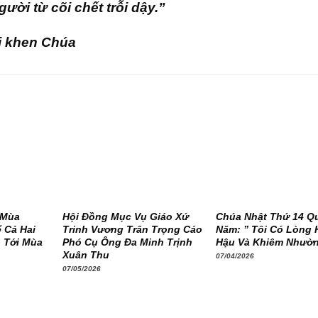
gười từ cõi chết trỗi dậy.”
ợi khen Chúa
 Mùa
Hội Đồng Mục Vụ Giáo Xứ
Chúa Nhật Thứ 14 Q
 Cả Hai
Trinh Vương Trân Trọng Cáo
Năm: ” Tôi Có Lòng 
 Tới Mùa
Phó Cụ Ông Đa Minh Trịnh
Hậu Và Khiêm Nhườ
Xuân Thu
07/04/2026
07/05/2026