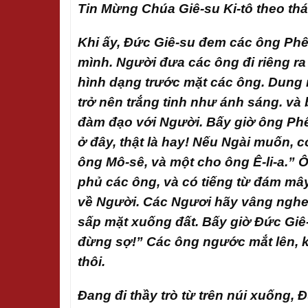
Tin Mừng Chúa Giê-su Ki-tô theo th
Khi ấy, Đức Giê-su đem các ông Phê-
mình. Người đưa các ông đi riêng ra
hình dạng trước mặt các ông. Dung 
trở nên trắng tinh như ánh sáng. và
đàm đạo với Người. Bấy giờ ông Phê
ở đây, thật là hay! Nếu Ngài muốn, c
ông Mô-sê, và một cho ông Ê-li-a.”
phủ các ông, và có tiếng từ đám mây
về Người. Các Ngươi hãy vâng nghe 
sấp mặt xuống đất. Bấy giờ Đức Giê-
đừng sợ!” Các ông ngước mắt lên, k
thôi.
Đang đi thầy trò từ trên núi xuống,