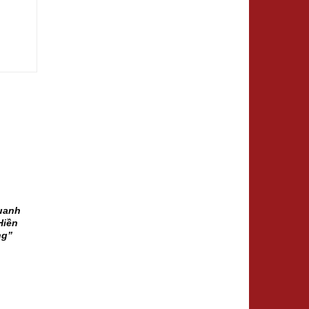
uanh
Hiền
ng”