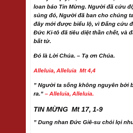
loan báo Tin Mừng. Người đã cứu độ
sủng đó, Người đã ban cho chúng ta
đây mới được biểu lộ, vì Đấng cứu độ
Đức Ki-tô đã tiêu diệt thần chết, v
bất tử.
Đó là Lời Chúa. – Tạ ơn Chúa.
Alleluia, Alleluia Mt 4,4
” Người ta sống không nguyên bởi 
ra.”
– Alleluia, Alleluia.
TIN MỪNG Mt 17, 1-9
” Dung nhan Đức Giê-su chói lọi như