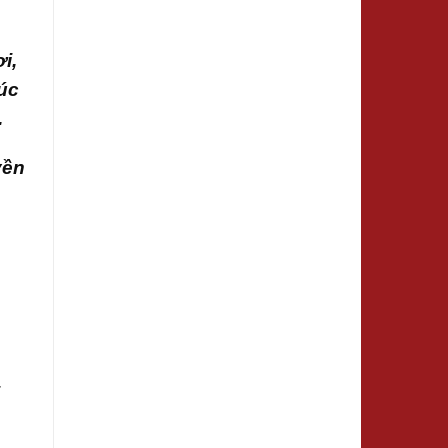
i,
húc
.
yền