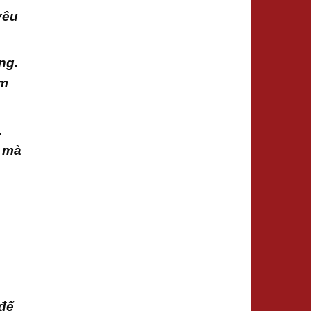
yêu
ng.
ầm
.
a mà
 để