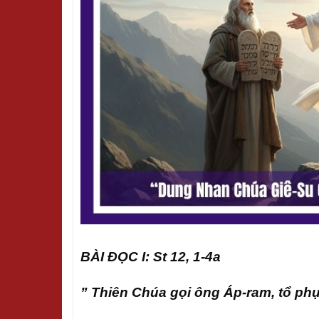
BÀI ĐỌC I: St 12, 1-4a
” Thiên Chúa gọi ông Áp-ram, tổ ph