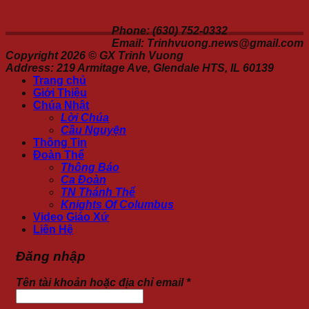
Phone: (630) 752-0332
Email: Trinhvuong.news@gmail.com
Copyright 2026 ©
GX Trinh Vuong
Address: 219 Armitage Ave, Glendale HTS, IL 60139
Trang chủ
Giới Thiệu
Chúa Nhật
Lời Chúa
Cầu Nguyện
Thông Tin
Đoàn Thể
Thông Báo
Ca Đoàn
TN Thánh Thể
Knights Of Columbus
Video Giáo Xứ
Liên Hệ
Đăng nhập
Tên tài khoản hoặc địa chỉ email
*