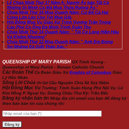
Lễ Chúa Nhật Thứ 17 Năm A: Người Ấy bán Tất Cả
Những Gì Mình Có Mà Mua Thửa Ruộng Ấy.”
Chúa Nhật Thứ 15 Mùa Quanh Năm: Cứ Để Cả Hai
Cùng Lớn Lên Cho Tới Mùa Gặt.
Hội Đồng Mục Vụ Giáo Xứ Trinh Vương Trân Trọng
Cáo Phó Cụ Ông Đa Minh Trịnh Xuân Thu
Chúa Nhật Thứ 14 Quanh Năm: ” Tôi Có Lòng Hiền Hậu
Và Khiêm Nhường”
Chúa Nhật Thứ 12 Mùa Quanh Năm: ” Anh Em Đừng
Sợ Những Kẻ Giết Thân Xác.”
QUEENSHIP OF MARY PARISH
GX Trinh Vuong -
Queenship of Mary Parish - Roman Catholic Church
Các Đoàn Thể
Ca Đoàn Giáo Xứ
Knights of Columbus
Giáo
Lý Hôn Nhân
Sống Lời Chúa
Cầu Nguyện
Chia Sẻ
Suy Niệm
Ơn Gọi
Hội Đồng Mục Vụ
Trưởng: Trịnh Xuân Hùng Phó Nội Vụ: Lê
Kim Hồng P. Ngoại Vụ: Dương Châu Thư Ký: Trần Đắc
Đăng ký nhận bản tin
Nhập địa chỉ email của bạn để đăng ký
theo bản bản tin của chúng tôi: