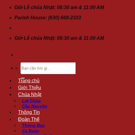
Chuyển
Giờ Lễ chúa Nhật: 08:30 am & 11:00 AM
đến
Parish House: (630) 668-2333
nội
dung
Giờ Lễ chúa Nhật: 08:30 am & 11:00 AM
Tìm
kiếm:
Trang chủ
Giới Thiệu
Chúa Nhật
Lời Chúa
Cầu Nguyện
Thông Tin
Đoàn Thể
Thông Báo
Ca Đoàn