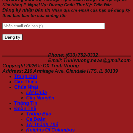
Kim Hồng P. Ngoại Vụ: Dương Châu Thư Ký: Trần Đắc
Đăng ký nhận bản tin
Nhập địa chỉ email của bạn để đăng ký
theo bản bản tin của chúng tôi:
Phone: (630) 752-0332
Email: Trinhvuong.news@gmail.com
Copyright 2026 ©
GX Trinh Vuong
Address: 219 Armitage Ave, Glendale HTS, IL 60139
Trang chủ
Giới Thiệu
Chúa Nhật
Lời Chúa
Cầu Nguyện
Thông Tin
Đoàn Thể
Thông Báo
Ca Đoàn
TN Thánh Thể
Knights Of Columbus