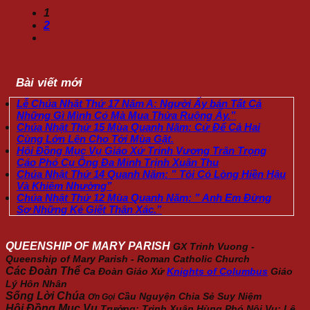
1
2
Bài viết mới
Lễ Chúa Nhật Thứ 17 Năm A: Người Ấy bán Tất Cả
Những Gì Mình Có Mà Mua Thửa Ruộng Ấy.”
Chúa Nhật Thứ 15 Mùa Quanh Năm: Cứ Để Cả Hai
Cùng Lớn Lên Cho Tới Mùa Gặt.
Hội Đồng Mục Vụ Giáo Xứ Trinh Vương Trân Trọng
Cáo Phó Cụ Ông Đa Minh Trịnh Xuân Thu
Chúa Nhật Thứ 14 Quanh Năm: ” Tôi Có Lòng Hiền Hậu
Và Khiêm Nhường”
Chúa Nhật Thứ 12 Mùa Quanh Năm: ” Anh Em Đừng
Sợ Những Kẻ Giết Thân Xác.”
QUEENSHIP OF MARY PARISH
GX Trinh Vuong -
Queenship of Mary Parish - Roman Catholic Church
Các Đoàn Thể
Ca Đoàn Giáo Xứ
Knights of Columbus
Giáo
Lý Hôn Nhân
Sống Lời Chúa
Cầu Nguyện
Chia Sẻ
Suy Niệm
Ơn Gọi
Hội Đồng Mục Vụ
Trưởng: Trịnh Xuân Hùng Phó Nội Vụ: Lê