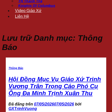
TN Thánh Thể
Knights Of Columbus
Video Giáo Xứ
Liên Hệ
Lưu trữ Danh mục:
Thông
Báo
Thông Báo
Hội Đồng Mục Vụ Giáo Xứ Trinh
Vương Trân Trọng Cáo Phó Cụ
Ông Đa Minh Trịnh Xuân Thu
Đã đăng trên
07/05/2026
07/05/2026
bởi
GXTrinhVuong