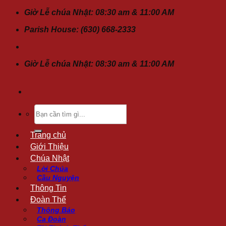
Chuyển
Giờ Lễ chúa Nhật: 08:30 am & 11:00 AM
đến
Parish House: (630) 668-2333
nội
dung
Giờ Lễ chúa Nhật: 08:30 am & 11:00 AM
Tìm
kiếm:
Trang chủ
Giới Thiệu
Chúa Nhật
Lời Chúa
Cầu Nguyện
Thông Tin
Đoàn Thể
Thông Báo
Ca Đoàn