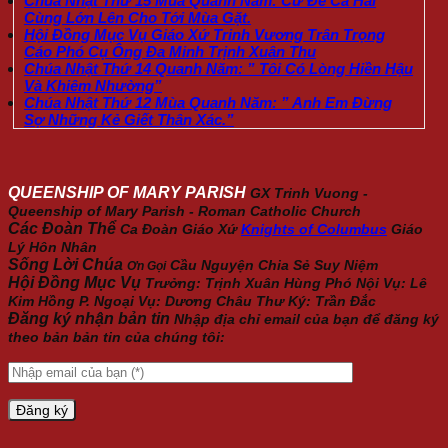
Chúa Nhật Thứ 15 Mùa Quanh Năm: Cứ Để Cả Hai
Cùng Lớn Lên Cho Tới Mùa Gặt.
Hội Đồng Mục Vụ Giáo Xứ Trinh Vương Trân Trọng
Cáo Phó Cụ Ông Đa Minh Trịnh Xuân Thu
Chúa Nhật Thứ 14 Quanh Năm: ” Tôi Có Lòng Hiền Hậu
Và Khiêm Nhường”
Chúa Nhật Thứ 12 Mùa Quanh Năm: ” Anh Em Đừng
Sợ Những Kẻ Giết Thân Xác.”
QUEENSHIP OF MARY PARISH
GX Trinh Vuong -
Queenship of Mary Parish - Roman Catholic Church
Các Đoàn Thể
Ca Đoàn Giáo Xứ
Knights of Columbus
Giáo
Lý Hôn Nhân
Sống Lời Chúa
Cầu Nguyện
Chia Sẻ
Suy Niệm
Ơn Gọi
Hội Đồng Mục Vụ
Trưởng: Trịnh Xuân Hùng Phó Nội Vụ: Lê
Kim Hồng P. Ngoại Vụ: Dương Châu Thư Ký: Trần Đắc
Đăng ký nhận bản tin
Nhập địa chỉ email của bạn để đăng ký
theo bản bản tin của chúng tôi: