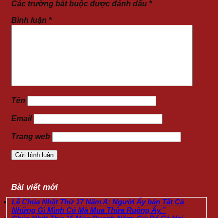
Các trường bắt buộc được đánh dấu
*
Bình luận
*
Tên
Email
Trang web
Bài viết mới
Lễ Chúa Nhật Thứ 17 Năm A: Người Ấy bán Tất Cả
Những Gì Mình Có Mà Mua Thửa Ruộng Ấy.”