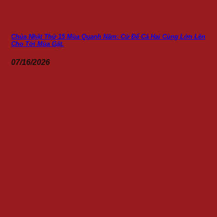
Chúa Nhật Thứ 15 Mùa Quanh Năm: Cứ Để Cả Hai Cùng Lớn Lên
Cho Tới Mùa Gặt.
07/16/2026