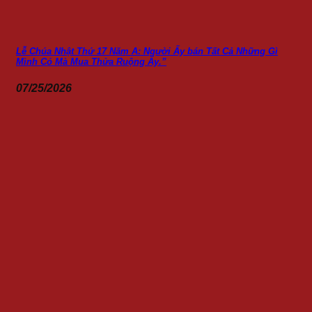
Lễ Chúa Nhật Thứ 17 Năm A: Người Ấy bán Tất Cả Những Gì
Mình Có Mà Mua Thửa Ruộng Ấy.”
07/25/2026