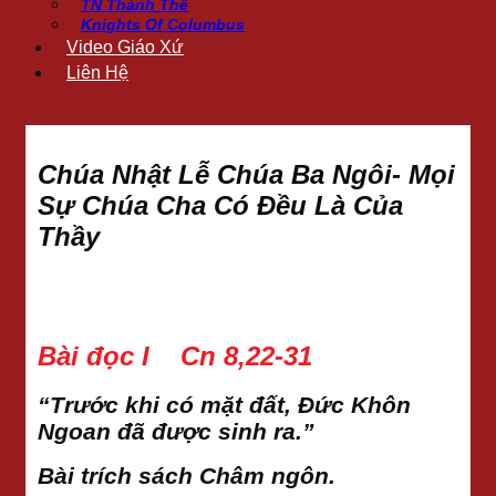
TN Thánh Thể
Knights Of Columbus
Video Giáo Xứ
Liên Hệ
Chúa Nhật Lễ Chúa Ba Ngôi- Mọi
Sự Chúa Cha Có Đều Là Của
Thầy
Bài đọc I Cn 8,22-31
“Trước khi có mặt đất, Đức Khôn
Ngoan đã được sinh ra.”
Bài trích sách Châm ngôn.