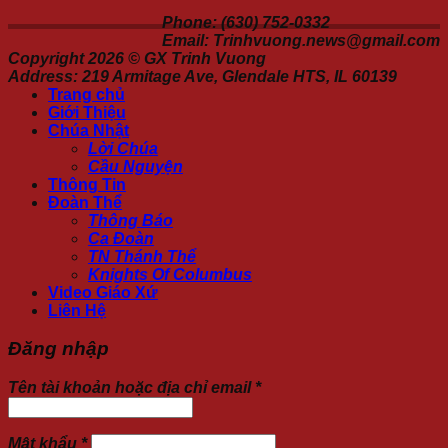
Phone: (630) 752-0332
Email: Trinhvuong.news@gmail.com
Copyright 2026 ©
GX Trinh Vuong
Address: 219 Armitage Ave, Glendale HTS, IL 60139
Trang chủ
Giới Thiệu
Chúa Nhật
Lời Chúa
Cầu Nguyện
Thông Tin
Đoàn Thể
Thông Báo
Ca Đoàn
TN Thánh Thể
Knights Of Columbus
Video Giáo Xứ
Liên Hệ
Đăng nhập
Tên tài khoản hoặc địa chỉ email
*
Mật khẩu
*