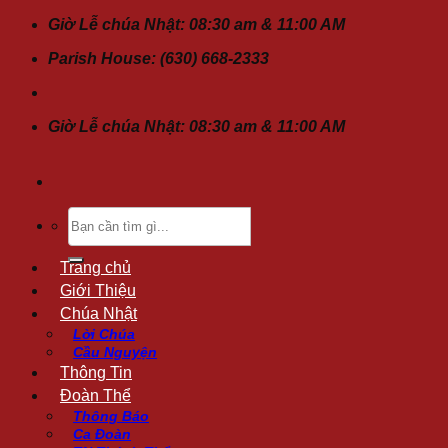
Chuyển
Giờ Lễ chúa Nhật: 08:30 am & 11:00 AM
đến
Parish House: (630) 668-2333
nội
dung
Giờ Lễ chúa Nhật: 08:30 am & 11:00 AM
Tìm
kiếm:
Trang chủ
Giới Thiệu
Chúa Nhật
Lời Chúa
Cầu Nguyện
Thông Tin
Đoàn Thể
Thông Báo
Ca Đoàn