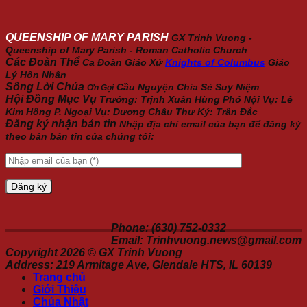
QUEENSHIP OF MARY PARISH
GX Trinh Vuong -
Queenship of Mary Parish - Roman Catholic Church
Các Đoàn Thể
Ca Đoàn Giáo Xứ
Knights of Columbus
Giáo
Lý Hôn Nhân
Sống Lời Chúa
Cầu Nguyện
Chia Sẻ
Suy Niệm
Ơn Gọi
Hội Đồng Mục Vụ
Trưởng: Trịnh Xuân Hùng Phó Nội Vụ: Lê
Kim Hồng P. Ngoại Vụ: Dương Châu Thư Ký: Trần Đắc
Đăng ký nhận bản tin
Nhập địa chỉ email của bạn để đăng ký
theo bản bản tin của chúng tôi:
Phone: (630) 752-0332
Email: Trinhvuong.news@gmail.com
Copyright 2026 ©
GX Trinh Vuong
Address: 219 Armitage Ave, Glendale HTS, IL 60139
Trang chủ
Giới Thiệu
Chúa Nhật