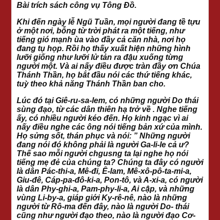
Bài trích sách công vụ Tông Đồ
.
Khi đến ngày lễ Ngũ Tuần, mọi người đang tề tựu
ở một nơi, bỗng từ trời phát ra một tiếng, như
tiếng gió mạnh ùa vào đầy cả căn nhà, nơi họ
đang tụ họp. Rồi họ thấy xuất hiện những hình
lưỡi giống như lưỡi lử tản ra đậu xuống từng
người một. Và ai nấy điều được tràn đầy ơn Chúa
Thánh Thần, họ bắt đầu nói các thứ tiếng khác,
tuỳ theo khả năng Thánh Thần ban cho.
Lúc đó tại Giê-ru-sa-lem, có những người Do thái
sùng đạo, từ các dân thiên hạ trở về . Nghe tiếng
ấy, có nhiều người kéo đến. Họ kinh ngạc vì ai
nấy điều nghe các ông nói tiếng bản xứ của mình.
Họ sửng sốt, thán phục và nói: ” Những người
đang nói đó không phải là người Ga-li-le cả ư?
Thế sao mỗi người chgusng ta lại nghe họ nói
tiếng mẹ đẻ của chúng ta? Chúng ta đây có người
là dân Pác-thi-a, Mê-đi, Ê-lam, Mê-xô-pô-ta-mi-a,
Giu-đê, Cáp-pa-đô-ki-a, Pon-tô, và A-xi-a, có người
là dân Phy-ghi-a, Pam-phy-li-a, Ai cập, và những
vùng Li-by-a, giáp giới Ky-rê-nê, nào là những
người từ Rô-ma đến đây, nào là người Do- thái
cũng như người đạo theo, nào là người đạo Cơ-