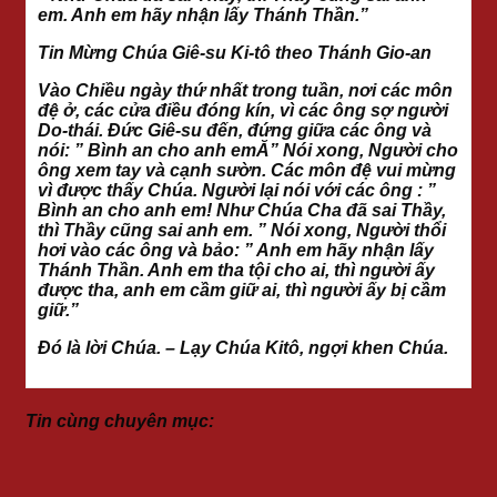
em. Anh em hãy nhận lấy Thánh Thần.”
Tin Mừng Chúa Giê-su Ki-tô theo Thánh Gio-an
Vào Chiều ngày thứ nhất trong tuần, nơi các môn
đệ ở, các cửa điều đóng kín, vì các ông sợ người
Do-thái. Đức Giê-su đến, đứng giữa các ông và
nói: ” Bình an cho anh emĂ” Nói xong, Người cho
ông xem tay và cạnh sườn. Các môn đệ vui mừng
vì được thấy Chúa. Người lại nói với các ông : ”
Bình an cho anh em! Như Chúa Cha đã sai Thầy,
thì Thầy cũng sai anh em. ” Nói xong, Người thổi
hơi vào các ông và bảo: ” Anh em hãy nhận lấy
Thánh Thần. Anh em tha tội cho ai, thì người ấy
được tha, anh em cầm giữ ai, thì người ấy bị cầm
giữ.”
Đó là lời Chúa. – Lạy Chúa Kitô, ngợi khen Chúa.
Tin cùng chuyên mục: