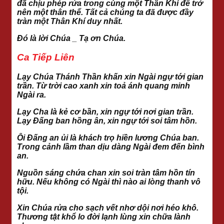
đã chịu phép rửa trong cùng một Thần Khí để trở
nên một thân thể. Tất cả chúng ta đã được đầy
tràn một Thân Khí duy nhất.
Đó là lời Chúa _ Tạ ơn Chúa.
Ca Tiếp Liên
Lạy Chúa Thánh Thần khấn xin Ngài ngự tới gian
trần. Từ trời cao xanh xin toả ánh quang minh
Ngài ra.
Lạy Cha là kẻ cơ bần, xin ngự tới nơi gian trần.
Lạy Đấng ban hồng ân, xin ngự tới soi tâm hồn.
Ôi Đấng an ủi là khách trọ hiền lương Chúa ban.
Trong cảnh lầm than dịu dàng Ngài đem đến bình
an.
Nguồn sáng chứa chan xin soi tràn tâm hồn tín
hữu. Nếu không có Ngài thì nào ai lòng thanh vô
tội.
Xin Chúa rửa cho sạch vết nhơ dội nơi héo khô.
Thương tật khổ lo đời lạnh lùng xin chữa lành