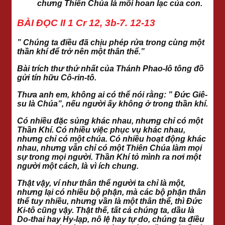
chưng Thiên Chúa là mối hoan lạc của con.
BÀI ĐỌC II 1 Cr 12, 3b-7. 12-13
” Chúng ta điều đã chịu phép rửa trong cùng một
thần khí để trở nên một thân thể.”
Bài trích thư thứ nhất của Thánh Phao-lô tông đồ
gửi tín hữu Cô-rin-tô.
Thưa anh em, không ai có thể nói rằng: ” Đức Giê-
su là Chúa”, nếu người ấy không ở trong thần khí.
Có nhiều đặc sủng khác nhau, nhưng chỉ có một
Thần Khí. Có nhiều việc phục vụ khác nhau,
nhưng chỉ có một chúa. Có nhiều hoạt động khác
nhau, nhưng vẫn chỉ có một Thiên Chúa làm mọi
sự trong mọi người. Thần Khí tỏ mình ra nơi một
người một cách, là vì ích chung.
Thật vậy, ví như thân thể người ta chỉ là một,
nhưng lại có nhiều bộ phận, mà các bộ phận thân
thể tuy nhiều, nhưng vần là một thân thể, thì Đức
Ki-tô cũng vậy. Thật thế, tất cả chúng ta, dầu là
Do-thai hay Hy-lạp, nô lệ hay tự do, chúng ta điều