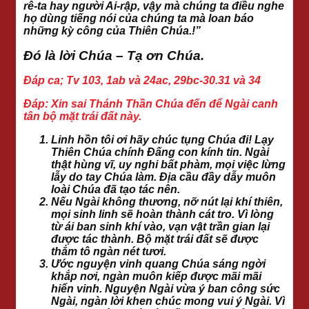
rê-ta hay người Ai-rập, vậy mà chúng ta điều nghe
họ dùng tiếng nói của chúng ta mà loan báo
những kỳ công của Thiên Chúa.!”
Đó là lời Chúa – Tạ ơn Chúa.
Đáp ca; Tv 103, 1ab và 24ac, 29bc-30.31 và 34
Đáp: Xin sai Thánh Thần Chúa đến để Ngài canh
tân bộ mặt trái đất này.
Linh hồn tôi ơi hãy chúc tụng Chúa đi! Lạy
Thiên Chúa chính Đấng con kính tin. Ngài
thật hùng vĩ, uy nghi bất phàm, mọi việc lừng
lẫy do tay Chúa làm. Địa cầu đầy dẫy muôn
loài Chúa đã tạo tác nên.
Nếu Ngài không thương, nỡ nút lại khí thiên,
mọi sinh linh sẽ hoàn thành cát tro. Vì lòng
từ ái ban sinh khí vào, vạn vật trần gian lại
được tác thành. Bộ mặt trái đất sẽ được
thắm tô ngàn nét tươi.
Ước nguyện vinh quang Chúa sáng ngời
khắp nơi, ngàn muôn kiếp được mãi mãi
hiển vinh. Nguyện Ngài vừa ý ban công sức
Ngài, ngàn lời khen chúc mong vui ý Ngài. Vì