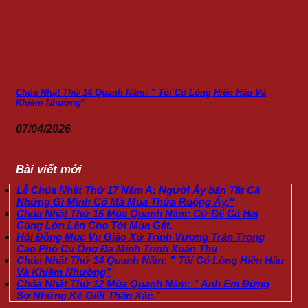
Chúa Nhật Thứ 14 Quanh Năm: ” Tôi Có Lòng Hiền Hậu Và
Khiêm Nhường”
07/04/2026
Bài viết mới
Lễ Chúa Nhật Thứ 17 Năm A: Người Ấy bán Tất Cả
Những Gì Mình Có Mà Mua Thửa Ruộng Ấy.”
Chúa Nhật Thứ 15 Mùa Quanh Năm: Cứ Để Cả Hai
Cùng Lớn Lên Cho Tới Mùa Gặt.
Hội Đồng Mục Vụ Giáo Xứ Trinh Vương Trân Trọng
Cáo Phó Cụ Ông Đa Minh Trịnh Xuân Thu
Chúa Nhật Thứ 14 Quanh Năm: ” Tôi Có Lòng Hiền Hậu
Và Khiêm Nhường”
Chúa Nhật Thứ 12 Mùa Quanh Năm: ” Anh Em Đừng
Sợ Những Kẻ Giết Thân Xác.”