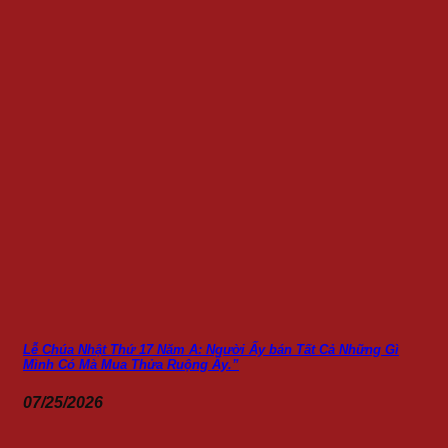
Lễ Chúa Nhật Thứ 17 Năm A: Người Ấy bán Tất Cả Những Gì
Mình Có Mà Mua Thửa Ruộng Ấy.”
07/25/2026