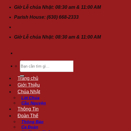
Chuyển
Giờ Lễ chúa Nhật: 08:30 am & 11:00 AM
đến
Parish House: (630) 668-2333
nội
dung
Giờ Lễ chúa Nhật: 08:30 am & 11:00 AM
Tìm
kiếm:
Trang chủ
Giới Thiệu
Chúa Nhật
Lời Chúa
Cầu Nguyện
Thông Tin
Đoàn Thể
Thông Báo
Ca Đoàn