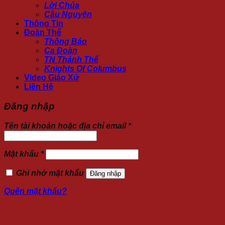
Lời Chúa
Cầu Nguyện
Thông Tin
Đoàn Thể
Thông Báo
Ca Đoàn
TN Thánh Thể
Knights Of Columbus
Video Giáo Xứ
Liên Hệ
Đăng nhập
Tên tài khoản hoặc địa chỉ email
*
Mật khẩu
*
Ghi nhớ mật khẩu
Đăng nhập
Quên mật khẩu?