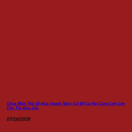
Chúa Nhật Thứ 15 Mùa Quanh Năm: Cứ Để Cả Hai Cùng Lớn Lên
Cho Tới Mùa Gặt.
07/16/2026