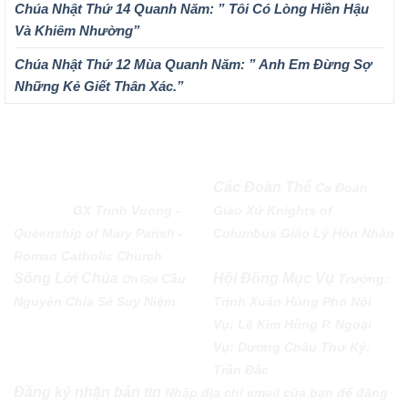
Chúa Nhật Thứ 14 Quanh Năm: ” Tôi Có Lòng Hiền Hậu
Và Khiêm Nhường”
Chúa Nhật Thứ 12 Mùa Quanh Năm: ” Anh Em Đừng Sợ
Những Kẻ Giết Thân Xác.”
QUEENSHIP OF MARY
Các Đoàn Thể
Ca Đoàn
PARISH
GX Trinh Vuong -
Giáo Xứ
Knights of
Queenship of Mary Parish -
Columbus
Giáo Lý Hôn Nhân
Roman Catholic Church
Sống Lời Chúa
Hội Đồng Mục Vụ
Cầu
Trưởng:
Ơn Gọi
Nguyện
Chia Sẻ
Suy Niệm
Trịnh Xuân Hùng Phó Nội
Vụ: Lê Kim Hồng P. Ngoại
Vụ: Dương Châu Thư Ký:
Trần Đắc
Đăng ký nhận bản tin
Nhập địa chỉ email của bạn để đăng