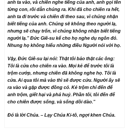
anh ta vào, và chiên nghe tiếng của anh, anh gọi tên
từng con, rồi dẫn chúng ra. Khi đã cho chiên ra hết,
anh ta đi trước và chiên đi theo sau, vì chúng nhận
biết tiếng của anh. Chúng sẽ không theo người lạ,
nhưng sẽ chạy trốn, vì chúng không nhận biết tiếng
người lạ.” Đức Giê-su kể cho họ nghe dụ ngôn đó.
Nhung họ không hiểu những điều Người nói với họ.
Vậy, Đức Giê-su lại nói: Thật tôi bảo thật các ông:
Tôi là cửa cho chiên ra vào. Mọi kẻ để trước tôi là
trộm cướp, nhưng chiên đã không nghe họ. Tôi là
cửa. Ai qua tôi mà vào thì sẽ được cứu. Người ấy sẽ
ra vào và gặp được đồng cỏ. Kẻ trộm chỉ đến để
anh trộm, giết hại và phá huỷ. Phần tôi, tôi đến để
cho chiên được sống, và sống dồi dào.”
Đó là lời Chúa. – Lạy Chúa Ki-tô, ngợi khen Chúa.