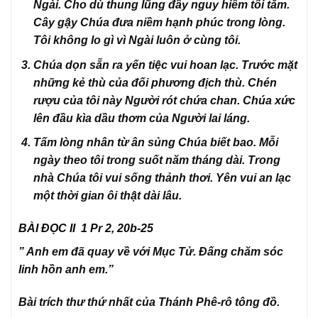
Ngài. Cho dù thung lũng đầy nguy hiểm tối tăm.
Cây gậy Chúa đưa niềm hạnh phúc trong lòng.
Tôi không lo gì vì Ngài luôn ở cùng tôi.
Chúa dọn sẵn ra yến tiệc vui hoan lạc. Trước mặt
những kẻ thù của đối phương địch thù. Chén
rượu của tôi này Người rót chứa chan. Chúa xức
lên đầu kìa dầu thơm của Người lai láng.
Tấm lòng nhân từ ân sủng Chúa biết bao. Mỗi
ngày theo tôi trong suốt năm tháng dài. Trong
nhà Chúa tôi vui sống thảnh thơi. Yên vui an lạc
một thời gian ôi thật dài lâu.
BÀI ĐỌC II 1 Pr 2, 20b-25
” Anh em đã quay về với Mục Tử. Đấng chăm sóc
linh hồn anh em.”
Bài trích thư thứ nhất của Thánh Phê-rô tông đồ.