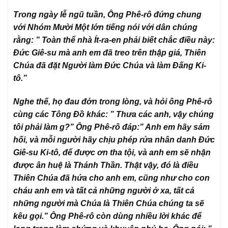
Trong ngày lễ ngũ tuần, Ông Phê-rô đứng chung
với Nhóm Mười Một lớn tiếng nói với dân chúng
rằng: ” Toàn thể nhà Ít-ra-en phải biết chắc điều này:
Đức Giê-su mà anh em đã treo trên thập giá, Thiên
Chúa đã đặt Người làm Đức Chúa và làm Đấng Ki-
tô.”
Nghe thế, họ đau đớn trong lòng, và hỏi ông Phê-rô
cùng các Tông Đồ khác: ” Thưa các anh, vậy chúng
tôi phải làm g?” Ông Phê-rô đáp:” Anh em hãy sám
hối, và mỗi người hãy chịu phép rửa nhân danh Đức
Giê-su Ki-tô, để được ơn tha tội, và anh em sẽ nhận
được ân huệ là Thánh Thần. Thật vậy, đó là điều
Thiên Chúa đã hứa cho anh em, cũng như cho con
cháu anh em và tất cả những người ở xa, tất cả
những người mà Chúa là Thiên Chúa chúng ta sẽ
kêu gọi.” Ông Phê-rô còn dùng nhiều lời khác để