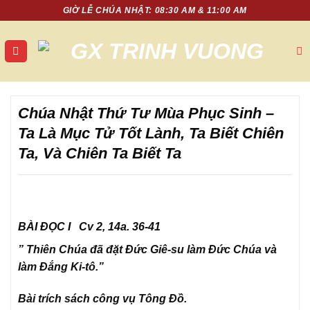
Chuyển
GIỜ LỄ CHÚA NHẬT: 08:30 AM & 11:00 AM
đến
nội
dung
Chúa Nhật Thứ Tư Mùa Phục Sinh –
Ta Là Mục Tử Tốt Lành, Ta Biết Chiên
Ta, Và Chiên Ta Biết Ta
BÀI ĐỌC I Cv 2, 14a. 36-41
” Thiên Chúa đã đặt Đức Giê-su làm Đức Chúa và
làm Đắng Ki-tô.”
Bài trích sách công vụ Tông Đồ.