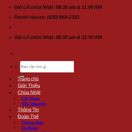
Chuyển
Giờ Lễ chúa Nhật: 08:30 am & 11:00 AM
đến
Parish House: (630) 668-2333
nội
dung
Giờ Lễ chúa Nhật: 08:30 am & 11:00 AM
Tìm
kiếm:
Trang chủ
Giới Thiệu
Chúa Nhật
Lời Chúa
Cầu Nguyện
Thông Tin
Đoàn Thể
Thông Báo
Ca Đoàn