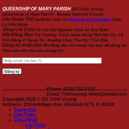
QUEENSHIP OF MARY PARISH
GX Trinh Vuong -
Queenship of Mary Parish - Roman Catholic Church
Các Đoàn Thể
Ca Đoàn Giáo Xứ
Knights of Columbus
Giáo
Lý Hôn Nhân
Sống Lời Chúa
Cầu Nguyện
Chia Sẻ
Suy Niệm
Ơn Gọi
Hội Đồng Mục Vụ
Trưởng: Trịnh Xuân Hùng Phó Nội Vụ: Lê
Kim Hồng P. Ngoại Vụ: Dương Châu Thư Ký: Trần Đắc
Đăng ký nhận bản tin
Nhập địa chỉ email của bạn để đăng ký
theo bản bản tin của chúng tôi:
Phone: (630) 752-0332
Email: Trinhvuong.news@gmail.com
Copyright 2026 ©
GX Trinh Vuong
Address: 219 Armitage Ave, Glendale HTS, IL 60139
Trang chủ
Giới Thiệu
Chúa Nhật
Lời Chúa