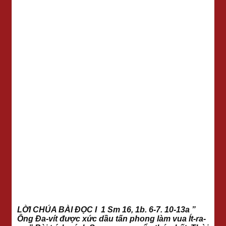
LỜI CHÚA BÀI ĐỌC I 1 Sm 16, 1b. 6-7. 10-13a ”
Ông Đa-vít được xức dầu tấn phong làm vua Ít-ra-