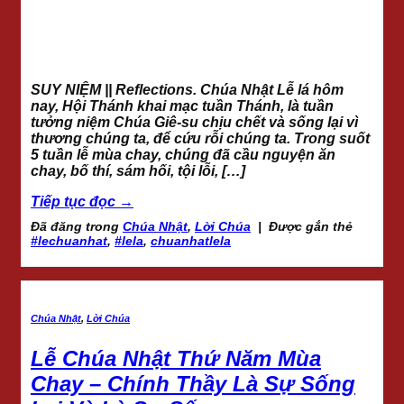
SUY NIỆM || Reflections. Chúa Nhật Lễ lá hôm
nay, Hội Thánh khai mạc tuần Thánh, là tuần
tưởng niệm Chúa Giê-su chịu chết và sống lại vì
thương chúng ta, để cứu rỗi chúng ta. Trong suốt
5 tuần lễ mùa chay, chúng đã cầu nguyện ăn
chay, bố thí, sám hối, tội lỗi, […]
Tiếp tục đọc
→
Đã đăng trong
Chúa Nhật
,
Lời Chúa
|
Được gắn thẻ
#lechuanhat
,
#lela
,
chuanhatlela
Chúa Nhật
,
Lời Chúa
Lễ Chúa Nhật Thứ Năm Mùa
Chay – Chính Thầy Là Sự Sống