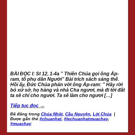
BÀI ĐỌC I: St 12, 1-4a ” Thiên Chúa gọi ông Áp-
ram, tổ phụ dân Người” Bài trích sách sáng thế.
Hồi ấy, Đức Chúa phán với ông Áp-ram: ” Hãy rời
bỏ xứ sở, họ hàng và nhà Cha ngươi, mà đi tới đất
ta sẽ chỉ cho ngươi. Ta sẽ làm cho ngươi […]
Tiếp tục đọc
→
Đã đăng trong
Chúa Nhật
,
Cầu Nguyện
,
Lời Chúa
|
Được gắn thẻ
#chuanhat
,
#lechuanhatmuachay
,
#muachay