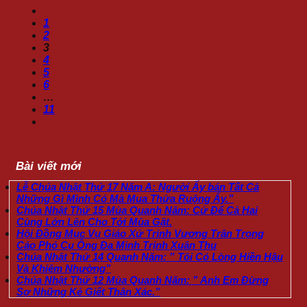
1
2
3
4
5
6
…
11
Bài viết mới
Lễ Chúa Nhật Thứ 17 Năm A: Người Ấy bán Tất Cả
Những Gì Mình Có Mà Mua Thửa Ruộng Ấy.”
Chúa Nhật Thứ 15 Mùa Quanh Năm: Cứ Để Cả Hai
Cùng Lớn Lên Cho Tới Mùa Gặt.
Hội Đồng Mục Vụ Giáo Xứ Trinh Vương Trân Trọng
Cáo Phó Cụ Ông Đa Minh Trịnh Xuân Thu
Chúa Nhật Thứ 14 Quanh Năm: ” Tôi Có Lòng Hiền Hậu
Và Khiêm Nhường”
Chúa Nhật Thứ 12 Mùa Quanh Năm: ” Anh Em Đừng
Sợ Những Kẻ Giết Thân Xác.”