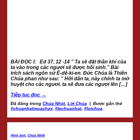
BÀI ĐỌC I: Ed 37, 12 -14 ” Ta sẽ đặt thần khí của
ta vào trong các ngươi sẽ được hồi sinh.” Bài
trích sách ngôn sứ Ê-dê-ki-en. Đức Chúa là Thiên
Chúa phan như sau: ” Hỡi dân ta, này chính ta mở
huyệt cho các ngươi, ta sẽ đưa các ngươi lên […]
Tiếp tục đọc
→
Đã đăng trong
Chúa Nhật
,
Lời Chúa
|
Được gắn thẻ
#chuanhatmuachay
,
#lechuanhat
,
#loichua
Hình ảnh
,
Chúa Nhật