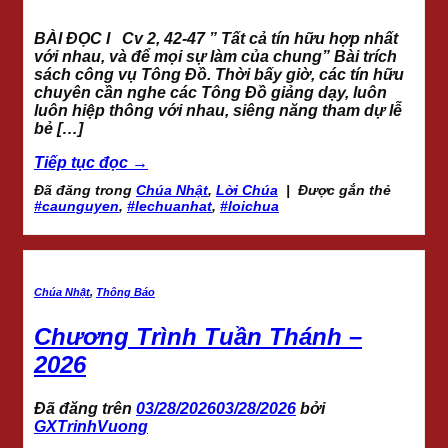
BÀI ĐỌC I Cv 2, 42-47 ” Tất cả tín hữu hợp nhất
với nhau, và để mọi sự làm của chung” Bài trích
sách công vụ Tông Đồ. Thời bấy giờ, các tín hữu
chuyên cần nghe các Tông Đồ giảng dạy, luôn
luôn hiệp thông với nhau, siêng năng tham dự lễ
bẻ […]
Tiếp tục đọc
→
Đã đăng trong
Chúa Nhật
,
Lời Chúa
|
Được gắn thẻ
#caunguyen
,
#lechuanhat
,
#loichua
Chúa Nhật
,
Thông Báo
Chương Trình Tuần Thánh –
2026
Đã đăng trên
03/28/2026
03/28/2026
bởi
GXTrinhVuong