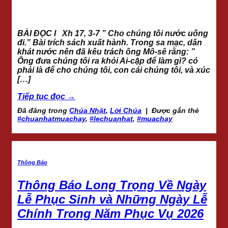
BÀI ĐỌC I Xh 17, 3-7 ” Cho chúng tôi nước uống
đi.” Bài trích sách xuất hành. Trong sa mạc, dân
khát nước nên đã kêu trách ông Mô-sê rằng: ”
Ông đưa chúng tôi ra khỏi Ai-cập để làm gì? có
phải là để cho chúng tôi, con cái chúng tôi, và xúc
[…]
Tiếp tục đọc
→
Đã đăng trong
Chúa Nhật
,
Lời Chúa
|
Được gắn thẻ
#chuanhatmuachay
,
#lechuanhat
,
#muachay
Thông Báo
Thông Báo Long Trọng Về Ngày
Lễ Phục Sinh và Những Ngày Lễ
Chính Trong Năm Phục Vụ 2026