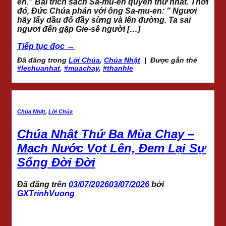
en.” Bài trích sách Sa-mu-en quyển thứ nhất. Thời
đó, Đức Chúa phán với ông Sa-mu-en: ” Ngươi
hãy lấy dầu đổ đầy sừng và lên đường. Ta sai
ngươi đến gặp Gie-sê người […]
Tiếp tục đọc
→
Đã đăng trong
Lời Chúa
,
Chúa Nhật
|
Được gắn thẻ
#lechuanhat
,
#muachay
,
#thanhle
Chúa Nhật
,
Lời Chúa
Chúa Nhật Thứ Ba Mùa Chay –
Mạch Nước Vọt Lên, Đem Lại Sự
Sống Đời Đời
Đã đăng trên
03/07/2026
03/07/2026
bởi
GXTrinhVuong