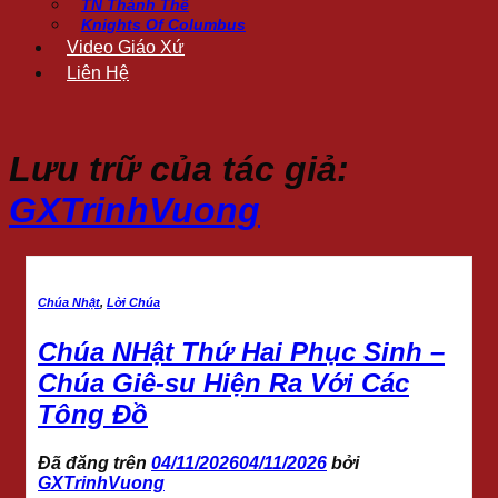
TN Thánh Thể
Knights Of Columbus
Video Giáo Xứ
Liên Hệ
Lưu trữ của tác giả:
GXTrinhVuong
Chúa Nhật
,
Lời Chúa
Chúa NHật Thứ Hai Phục Sinh –
Chúa Giê-su Hiện Ra Với Các
Tông Đồ
Đã đăng trên
04/11/2026
04/11/2026
bởi
GXTrinhVuong