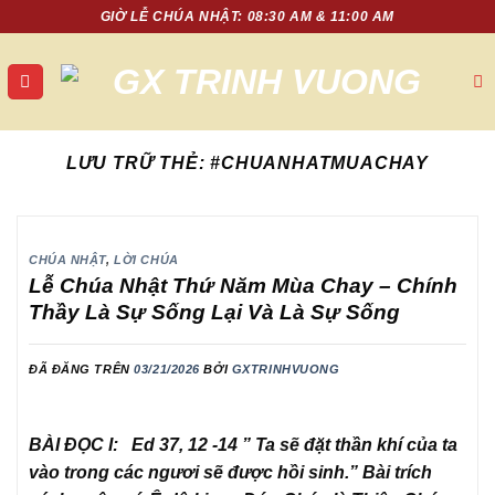
Chuyển
GIỜ LỄ CHÚA NHẬT: 08:30 AM & 11:00 AM
đến
nội
dung
LƯU TRỮ THẺ:
#CHUANHATMUACHAY
CHÚA NHẬT
,
LỜI CHÚA
Lễ Chúa Nhật Thứ Năm Mùa Chay – Chính
Thầy Là Sự Sống Lại Và Là Sự Sống
ĐÃ ĐĂNG TRÊN
03/21/2026
BỞI
GXTRINHVUONG
BÀI ĐỌC I: Ed 37, 12 -14 ” Ta sẽ đặt thần khí của ta
vào trong các ngươi sẽ được hồi sinh.” Bài trích