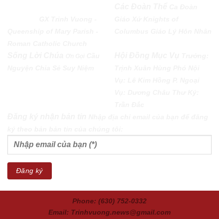
QUEENSHIP OF MARY
Các Đoàn Thể
Ca Đoàn
PARISH
GX Trinh Vuong -
Giáo Xứ
Knights of
Queenship of Mary Parish -
Columbus
Giáo Lý Hôn Nhân
Roman Catholic Church
Sống Lời Chúa
Hội Đồng Mục Vụ
Cầu
Trưởng:
Ơn Gọi
Nguyện
Chia Sẻ
Suy Niệm
Trịnh Xuân Hùng Phó Nội
Vụ: Lê Kim Hồng P. Ngoại
Vụ: Dương Châu Thư Ký:
Trần Đắc
Đăng ký nhận bản tin
Nhập địa chỉ email của bạn để đăng
ký theo bản bản tin của chúng tôi:
Phone: (630) 752-0332
Email: Trinhvuong.news@gmail.com