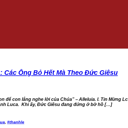
: Các Ông Bỏ Hết Mà Theo Đức Giêsu
để con lắng nghe lời của Chúa” – Alleluia. I. Tin Mừng Lc 
ánh Luca. Khi ấy, Đức Giêsu đang đứng ở bờ hồ […]
hua
,
#thanhle