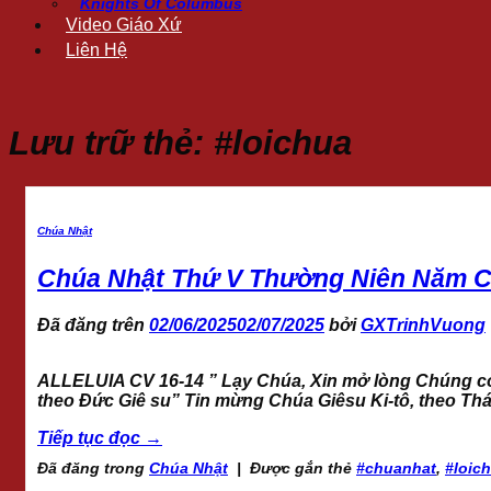
Knights Of Columbus
Video Giáo Xứ
Liên Hệ
Lưu trữ thẻ:
#loichua
Chúa Nhật
Chúa Nhật Thứ V Thường Niên Năm C
Đã đăng trên
02/06/2025
02/07/2025
bởi
GXTrinhVuong
ALLELUIA CV 16-14 ” Lạy Chúa, Xin mở lòng Chúng con 
theo Đức Giê su” Tin mừng Chúa Giêsu Ki-tô, theo Th
Tiếp tục đọc
→
Đã đăng trong
Chúa Nhật
|
Được gắn thẻ
#chuanhat
,
#loic