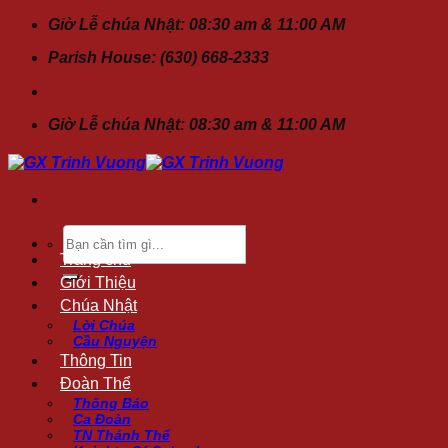
Chuyển
Giờ Lễ chúa Nhật: 08:30 am & 11:00 AM
đến
Parish House: (630) 668-2333
nội
dung
Giờ Lễ chúa Nhật: 08:30 am & 11:00 AM
Tìm
kiếm:
Trang chủ
Giới Thiệu
Chúa Nhật
Lời Chúa
Cầu Nguyện
Thông Tin
Đoàn Thể
Thông Báo
Ca Đoàn
TN Thánh Thể