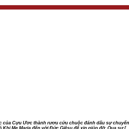
ớc của Cựu Ươc thành rươu cứu chuộc đánh dấu sự chuyển 
ó Khi Mẹ Maria đến với Đức Giêsu để xin giúp đỡ. Qua sự [