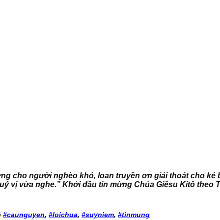
 Mừng cho người nghèo khó, loan truyền ơn giải thoát cho kẻ
quý vị vừa nghe.” Khởi đầu tin mừng Chúa Giêsu Kitô theo 
ẻ
#caunguyen
,
#loichua
,
#suyniem
,
#tinmung