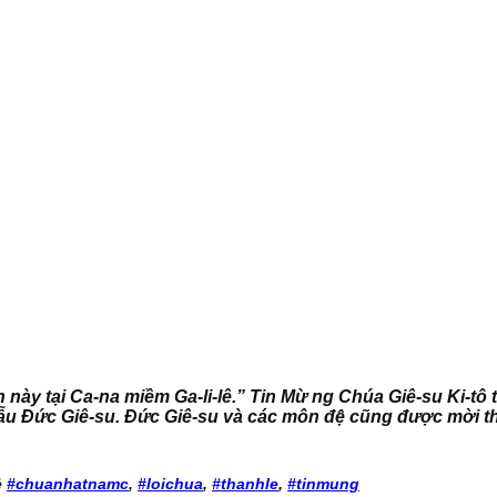
y tại Ca-na miềm Ga-li-lê.” Tin Mừ ng Chúa Giê-su Ki-tô the
mẫu Đức Giê-su. Đức Giê-su và các môn đệ cũng được mời
ẻ
#chuanhatnamc
,
#loichua
,
#thanhle
,
#tinmung