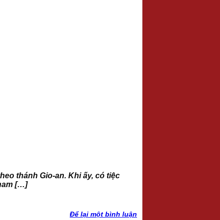
o thánh Gio-an. Khi ấy, có tiệc
 tham […]
Để lại một bình luận