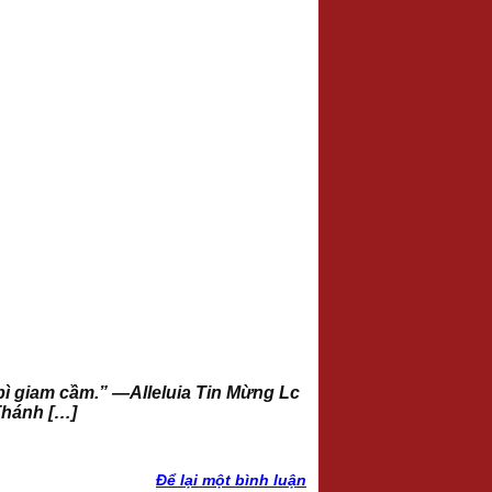
 bì giam cầm.” —Alleluia Tin Mừng Lc
Thánh […]
Để lại một bình luận