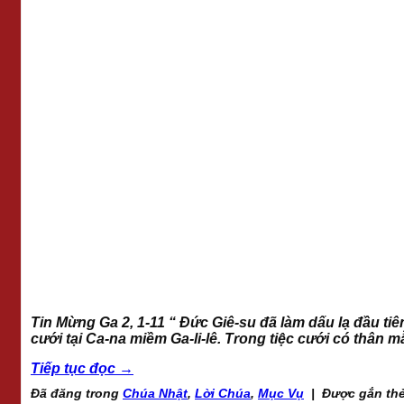
Tin Mừng Ga 2, 1-11 “ Đức Giê-su đã làm dấu lạ đầu tiên nà
cưới tại Ca-na miềm Ga-li-lê. Trong tiệc cưới có thân 
Tiếp tục đọc
→
Đã đăng trong
Chúa Nhật
,
Lời Chúa
,
Mục Vụ
|
Được gắn th