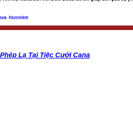
hua
,
#suyniem
Phép Lạ Tại Tiệc Cưới Cana