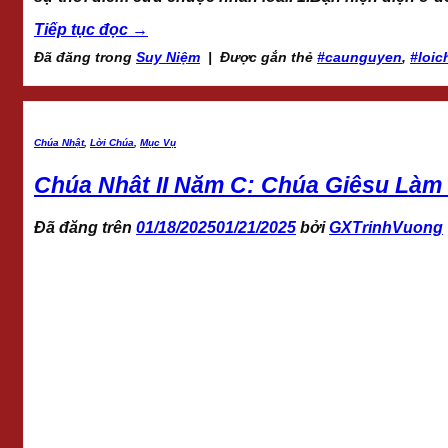
Tiếp tục đọc
→
Đã đăng trong
Suy Niệm
|
Được gắn thẻ
#caunguyen
,
#loic
Chúa Nhật
,
Lời Chúa
,
Mục Vụ
Chúa Nhât II Năm C: Chúa Giêsu Làm 
Đã đăng trên
01/18/2025
01/21/2025
bởi
GXTrinhVuong