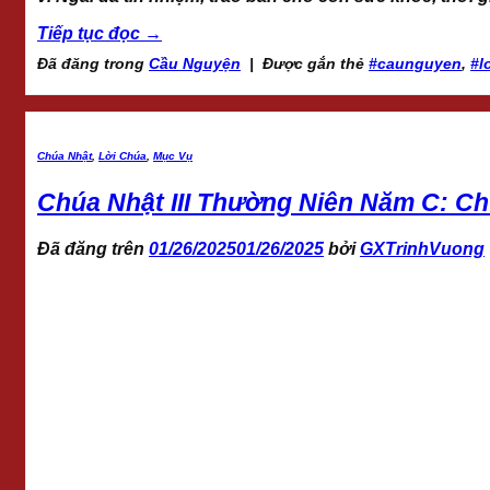
Tiếp tục đọc
→
Đã đăng trong
Cầu Nguyện
|
Được gắn thẻ
#caunguyen
,
#l
Chúa Nhật
,
Lời Chúa
,
Mục Vụ
Chúa Nhật III Thường Niên Năm C: C
Đã đăng trên
01/26/2025
01/26/2025
bởi
GXTrinhVuong