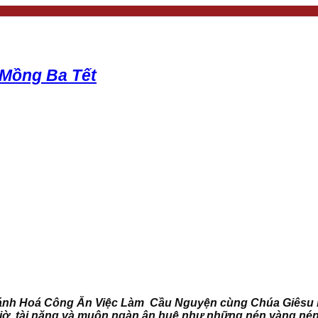
Mồng Ba Tết
nh Hoá Công Ăn Việc Làm Cầu Nguyện cùng Chúa Giêsu b
i giờ, tài năng và muôn ngàn ân huệ như những nén vàng nén