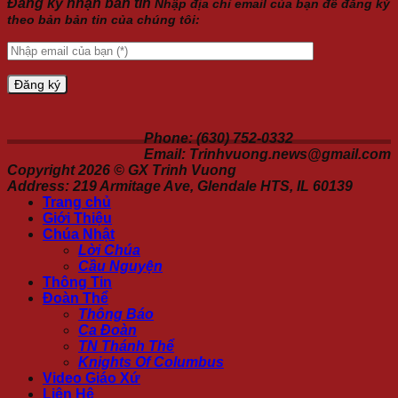
Đăng ký nhận bản tin
Nhập địa chỉ email của bạn để đăng ký
theo bản bản tin của chúng tôi:
Phone: (630) 752-0332
Email: Trinhvuong.news@gmail.com
Copyright 2026 ©
GX Trinh Vuong
Address: 219 Armitage Ave, Glendale HTS, IL 60139
Trang chủ
Giới Thiệu
Chúa Nhật
Lời Chúa
Cầu Nguyện
Thông Tin
Đoàn Thể
Thông Báo
Ca Đoàn
TN Thánh Thể
Knights Of Columbus
Video Giáo Xứ
Liên Hệ