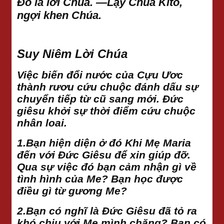
Ðó là lời Chúa. —Lạy Chúa Kitô,
ngợi khen Chúa.
Suy Niêm Lời Chúa
Việc biến đổi nước của Cựu Ươc
thành rươu cứu chuộc đánh dấu sự
chuyển tiếp từ cũ sang mới. Đức
giêsu khởi sự thời điểm cứu chuộc
nhân loai.
1.Bạn hiện diện ở đó Khi Mẹ Maria
đến với Đức Giêsu để xin giúp đỡ.
Qua sự việc đó bạn cảm nhận gì về
tình hình của Me? Bạn học được
điều gì từ gương Me?
2.Bạn có nghĩ là Đức Giêsu đã tỏ ra
khó chịu với Mẹ mình chăng? Bạn có