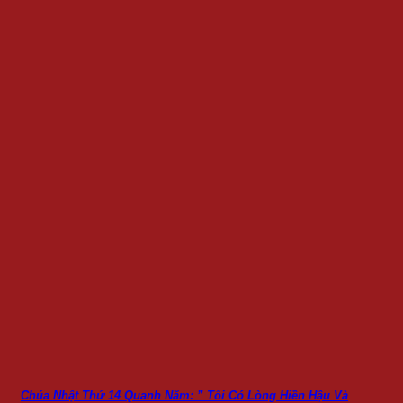
Chúa Nhật Thứ 14 Quanh Năm: ” Tôi Có Lòng Hiền Hậu Và