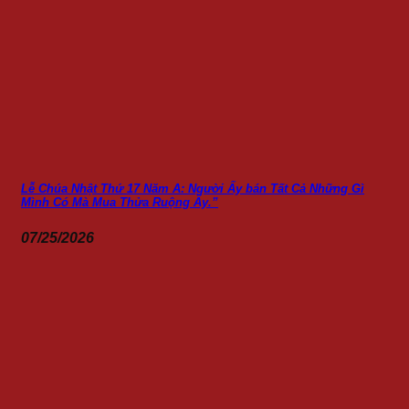
Lễ Chúa Nhật Thứ 17 Năm A: Người Ấy bán Tất Cả Những Gì
Mình Có Mà Mua Thửa Ruộng Ấy.”
07/25/2026