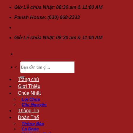
Chuyển
Giờ Lễ chúa Nhật: 08:30 am & 11:00 AM
đến
Parish House: (630) 668-2333
nội
dung
Giờ Lễ chúa Nhật: 08:30 am & 11:00 AM
Tìm
kiếm:
Trang chủ
Giới Thiệu
Chúa Nhật
Lời Chúa
Cầu Nguyện
Thông Tin
Đoàn Thể
Thông Báo
Ca Đoàn