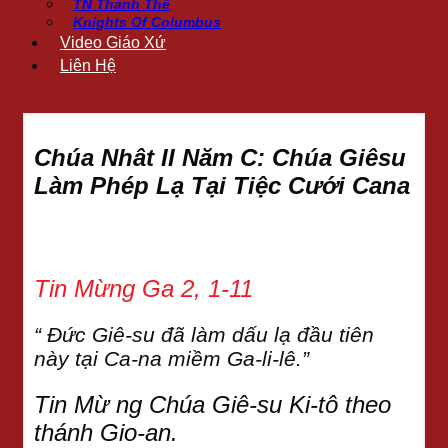
TN Thánh Thể
Knights Of Columbus
Video Giáo Xứ
Liên Hệ
Chúa Nhât II Năm C: Chúa Giêsu
Làm Phép Lạ Tại Tiệc Cưới Cana
Tin Mừng Ga 2, 1-11
“ Đức Giê-su đã làm dấu lạ đầu tiên
này tại Ca-na miềm Ga-li-lê.”
Tin Mừ ng Chúa Giê-su Ki-tô theo
thánh Gio-an.