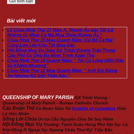
Bài viết mới
Lễ Chúa Nhật Thứ 17 Năm A: Người Ấy bán Tất Cả
Những Gì Mình Có Mà Mua Thửa Ruộng Ấy.”
Chúa Nhật Thứ 15 Mùa Quanh Năm: Cứ Để Cả Hai
Cùng Lớn Lên Cho Tới Mùa Gặt.
Hội Đồng Mục Vụ Giáo Xứ Trinh Vương Trân Trọng
Cáo Phó Cụ Ông Đa Minh Trịnh Xuân Thu
Chúa Nhật Thứ 14 Quanh Năm: ” Tôi Có Lòng Hiền Hậu
Và Khiêm Nhường”
Chúa Nhật Thứ 12 Mùa Quanh Năm: ” Anh Em Đừng
Sợ Những Kẻ Giết Thân Xác.”
QUEENSHIP OF MARY PARISH
GX Trinh Vuong -
Queenship of Mary Parish - Roman Catholic Church
Các Đoàn Thể
Ca Đoàn Giáo Xứ
Knights of Columbus
Giáo
Lý Hôn Nhân
Sống Lời Chúa
Cầu Nguyện
Chia Sẻ
Suy Niệm
Ơn Gọi
Hội Đồng Mục Vụ
Trưởng: Trịnh Xuân Hùng Phó Nội Vụ: Lê
Kim Hồng P. Ngoại Vụ: Dương Châu Thư Ký: Trần Đắc