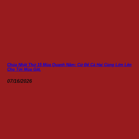
Chúa Nhật Thứ 15 Mùa Quanh Năm: Cứ Để Cả Hai Cùng Lớn Lên
Cho Tới Mùa Gặt.
07/16/2026