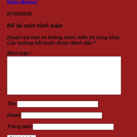
Khiêm Nhường”
07/04/2026
Để lại một bình luận
Email của bạn sẽ không được hiển thị công khai.
Các trường bắt buộc được đánh dấu
*
Bình luận
*
Tên
Email
Trang web