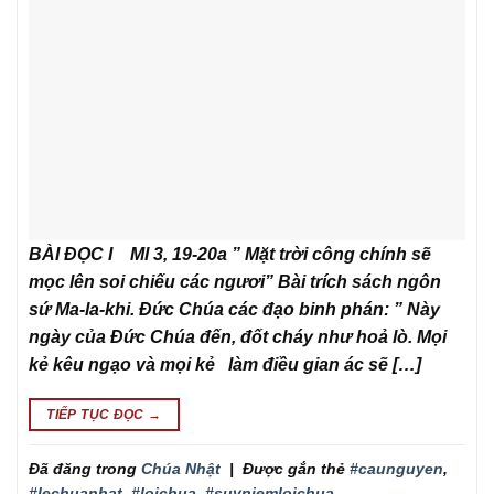
BÀI ĐỌC I Ml 3, 19-20a ” Mặt trời công chính sẽ
mọc lên soi chiếu các ngươi” Bài trích sách ngôn
sứ Ma-la-khi. Đức Chúa các đạo binh phán: ” Này
ngày của Đức Chúa đến, đốt cháy như hoả lò. Mọi
kẻ kêu ngạo và mọi kẻ làm điều gian ác sẽ […]
TIẾP TỤC ĐỌC
→
Đã đăng trong
Chúa Nhật
|
Được gắn thẻ
#caunguyen
,
#lechuanhat
,
#loichua
,
#suyniemloichua