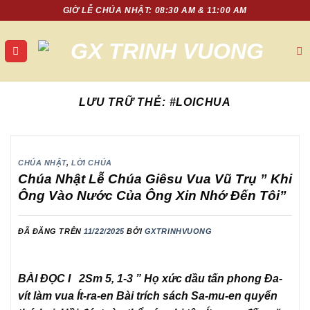
Chuyển
GIỜ LỄ CHÚA NHẬT: 08:30 AM & 11:00 AM
đến
nội
dung
LƯU TRỮ THẺ:
#LOICHUA
CHÚA NHẬT
,
LỜI CHÚA
Chúa Nhật Lễ Chúa Giêsu Vua Vũ Trụ ” Khi
Ông Vào Nước Của Ông Xin Nhớ Đến Tôi”
ĐÃ ĐĂNG TRÊN
11/22/2025
BỞI
GXTRINHVUONG
BÀI ĐỌC I 2Sm 5, 1-3 ” Họ xức dầu tấn phong Đa-
vít làm vua Ít-ra-en Bài trích sách Sa-mu-en quyển