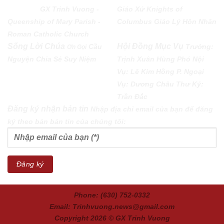
PARISH
GX Trinh Vuong -
Giáo Xứ
Knights of
Queenship of Mary Parish -
Columbus
Giáo Lý Hôn Nhân
Roman Catholic Church
Sống Lời Chúa
Hội Đồng Mục Vụ
Cầu
Trưởng:
Ơn Gọi
Nguyện
Chia Sẻ
Suy Niệm
Trịnh Xuân Hùng Phó Nội
Vụ: Lê Kim Hồng P. Ngoại
Vụ: Dương Châu Thư Ký:
Trần Đắc
Đăng ký nhận bản tin
Nhập địa chỉ email của bạn để đăng
ký theo bản bản tin của chúng tôi:
Phone: (630) 752-0332
Email: Trinhvuong.news@gmail.com
Copyright 2026 ©
GX Trinh Vuong