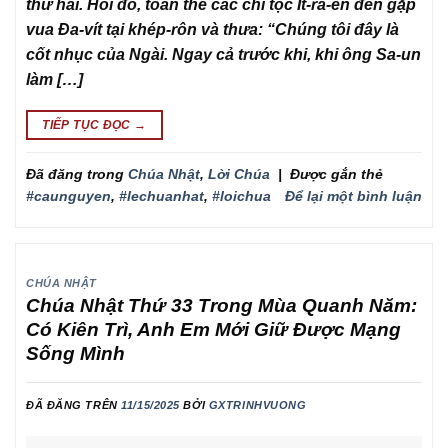
thứ hai. Hồi đó, toàn thể các chi tộc Ít-ra-en đến gặp
vua Đa-vít tại khép-rôn và thưa: “Chúng tôi đây là
cốt nhục của Ngài. Ngay cả trước khi, khi ông Sa-un
làm […]
TIẾP TỤC ĐỌC
→
Đã đăng trong
Chúa Nhật
,
Lời Chúa
|
Được gắn thẻ
#caunguyen
,
#lechuanhat
,
#loichua
Để lại một bình luận
CHÚA NHẬT
Chúa Nhật Thứ 33 Trong Mùa Quanh Năm:
Có Kiên Trì, Anh Em Mới Giữ Được Mạng
Sống Mình
ĐÃ ĐĂNG TRÊN
11/15/2025
BỞI
GXTRINHVUONG