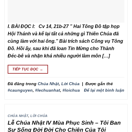
I. BÀI ĐỌC I: Cv 14, 21b-27 ” Hai Tông Đồ tập họp
Hội Thánh và kể lại tất cả những gì Thiên Chúa đã
cùng làm với hai ông.” Bài trích sách Công vụ Tông
Đồ. Hồi ấy, sau khi đã loan Tin Mừng cho Thành
Đéc-bê và nhận khá nhiều người làm môn […]
TIẾP TỤC ĐỌC
→
Đã đăng trong
Chúa Nhật
,
Lời Chúa
|
Được gắn thẻ
#caunguyen
,
#lechuanhat
,
#loichua
Để lại một bình luận
CHÚA NHẬT
,
LỜI CHÚA
Lễ Chúa Nhật IV Mùa Phục Sinh – Tôi Ban
Sự Sống Đời Đời Cho Chiên Của Tôi