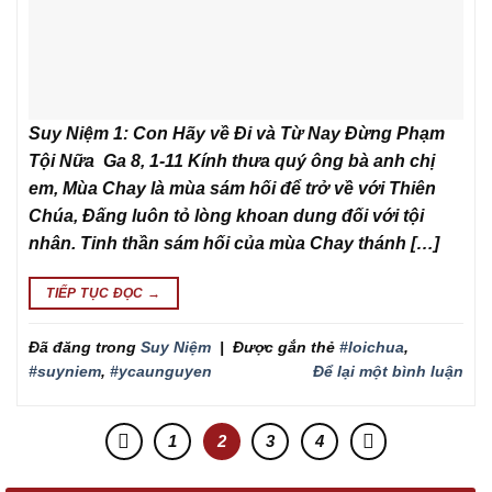
Suy Niệm 1: Con Hãy về Đi và Từ Nay Đừng Phạm
Tội Nữa Ga 8, 1-11 Kính thưa quý ông bà anh chị
em, Mùa Chay là mùa sám hối để trở về với Thiên
Chúa, Đấng luôn tỏ lòng khoan dung đối với tội
nhân. Tinh thần sám hối của mùa Chay thánh […]
TIẾP TỤC ĐỌC
→
Đã đăng trong
Suy Niệm
|
Được gắn thẻ
#loichua
,
#suyniem
,
#ycaunguyen
Để lại một bình luận
1
2
3
4