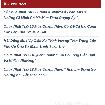
Bài viết mới
Lễ Chúa Nhật Thứ 17 Năm A: Người Ấy bán Tất Cả
Những Gì Mình Có Mà Mua Thửa Ruộng Ấy.”
Chúa Nhật Thứ 15 Mùa Quanh Năm: Cứ Để Cả Hai Cùng
Lớn Lên Cho Tới Mùa Gặt.
Hội Đồng Mục Vụ Giáo Xứ Trinh Vương Trân Trọng Cáo
Phó Cụ Ông Đa Minh Trịnh Xuân Thu
Chúa Nhật Thứ 14 Quanh Năm: ” Tôi Có Lòng Hiền Hậu
Và Khiêm Nhường”
Chúa Nhật Thứ 12 Mùa Quanh Năm: ” Anh Em Đừng Sợ
Những Kẻ Giết Thân Xác.”
QUEENSHIP OF MARY
Các Đoàn Thể
Ca Đoàn