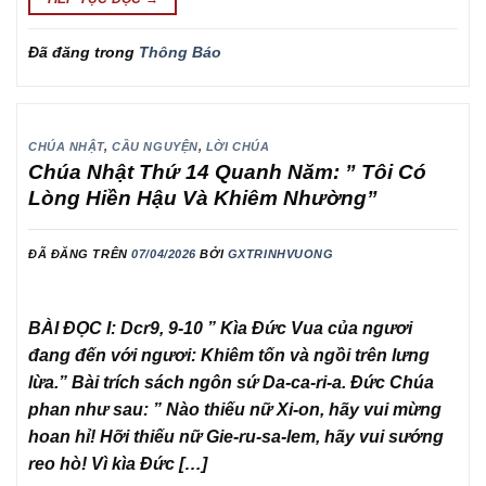
Đã đăng trong
Thông Báo
CHÚA NHẬT
,
CẦU NGUYỆN
,
LỜI CHÚA
Chúa Nhật Thứ 14 Quanh Năm: ” Tôi Có
Lòng Hiền Hậu Và Khiêm Nhường”
ĐÃ ĐĂNG TRÊN
07/04/2026
BỞI
GXTRINHVUONG
BÀI ĐỌC I: Dcr9, 9-10 ” Kìa Đức Vua của ngươi
đang đến với ngươi: Khiêm tốn và ngồi trên lưng
lừa.” Bài trích sách ngôn sứ Da-ca-ri-a. Đức Chúa
phan như sau: ” Nào thiếu nữ Xi-on, hãy vui mừng
hoan hỉ! Hỡi thiếu nữ Gie-ru-sa-lem, hãy vui sướng
reo hò! Vì kìa Đức […]