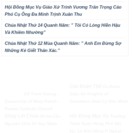
Hội Đồng Mục Vụ Giáo Xứ Trinh Vương Trân Trọng Cáo
Phó Cụ Ông Đa Minh Trịnh Xuân Thu
Chúa Nhật Thứ 14 Quanh Năm: ” Tôi Có Lòng Hiền Hậu
Và Khiêm Nhường”
Chúa Nhật Thứ 12 Mùa Quanh Năm: ” Anh Em Đừng Sợ
Những Kẻ Giết Thân Xác.”
QUEENSHIP OF MARY
Các Đoàn Thể
Ca Đoàn
PARISH
GX Trinh Vuong -
Giáo Xứ
Knights of
Queenship of Mary Parish -
Columbus
Giáo Lý Hôn Nhân
Roman Catholic Church
Sống Lời Chúa
Hội Đồng Mục Vụ
Cầu
Trưởng:
Ơn Gọi
Nguyện
Chia Sẻ
Suy Niệm
Trịnh Xuân Hùng Phó Nội
Vụ: Lê Kim Hồng P. Ngoại