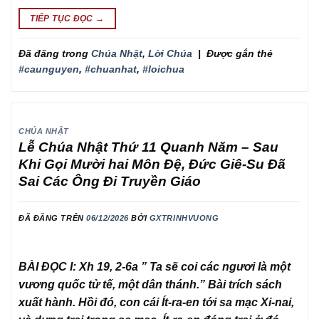
TIẾP TỤC ĐỌC
→
Đã đăng trong
Chúa Nhật
,
Lời Chúa
|
Được gắn thẻ
#caunguyen
,
#chuanhat
,
#loichua
CHÚA NHẬT
Lễ Chúa Nhật Thứ 11 Quanh Năm – Sau
Khi Gọi Mười hai Môn Đệ, Đức Giê-Su Đã
Sai Các Ông Đi Truyền Giáo
ĐÃ ĐĂNG TRÊN
06/12/2026
BỞI
GXTRINHVUONG
BÀI ĐỌC I: Xh 19, 2-6a ” Ta sẽ coi các ngươi là một
vương quốc tử tế, một dân thánh.” Bài trích sách
xuất hành. Hồi đó, con cái Ít-ra-en tới sa mạc Xi-nai,