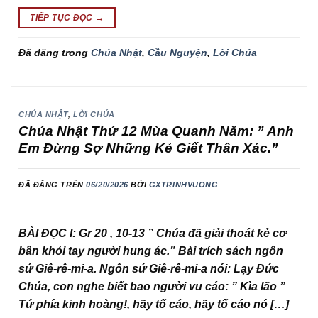
TIẾP TỤC ĐỌC
→
Đã đăng trong
Chúa Nhật
,
Cầu Nguyện
,
Lời Chúa
CHÚA NHẬT
,
LỜI CHÚA
Chúa Nhật Thứ 12 Mùa Quanh Năm: ” Anh
Em Đừng Sợ Những Kẻ Giết Thân Xác.”
ĐÃ ĐĂNG TRÊN
06/20/2026
BỞI
GXTRINHVUONG
BÀI ĐỌC I: Gr 20 , 10-13 ” Chúa đã giải thoát kẻ cơ
bần khỏi tay người hung ác.” Bài trích sách ngôn
sứ Giê-rê-mi-a. Ngôn sứ Giê-rê-mi-a nói: Lạy Đức
Chúa, con nghe biết bao người vu cáo: ” Kìa lão ”
Tứ phía kinh hoàng!, hãy tố cáo, hãy tố cáo nó […]