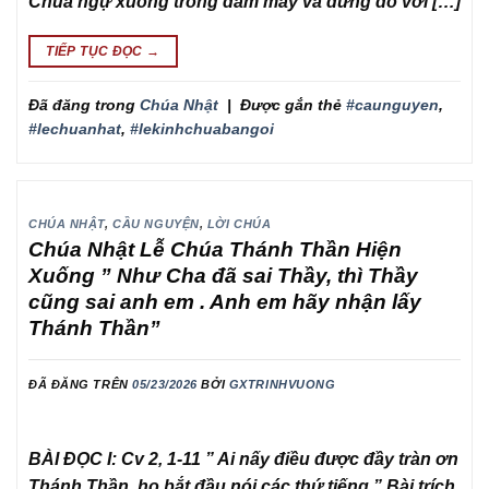
Chúa ngự xuống trong đám mây và đứng đó với […]
TIẾP TỤC ĐỌC
→
Đã đăng trong
Chúa Nhật
|
Được gắn thẻ
#caunguyen
,
#lechuanhat
,
#lekinhchuabangoi
CHÚA NHẬT
,
CẦU NGUYỆN
,
LỜI CHÚA
Chúa Nhật Lễ Chúa Thánh Thần Hiện
Xuống ” Như Cha đã sai Thầy, thì Thầy
cũng sai anh em . Anh em hãy nhận lấy
Thánh Thần”
ĐÃ ĐĂNG TRÊN
05/23/2026
BỞI
GXTRINHVUONG
BÀI ĐỌC I: Cv 2, 1-11 ” Ai nấy điều được đầy tràn ơn
Thánh Thần, họ bắt đầu nói các thứ tiếng.” Bài trích