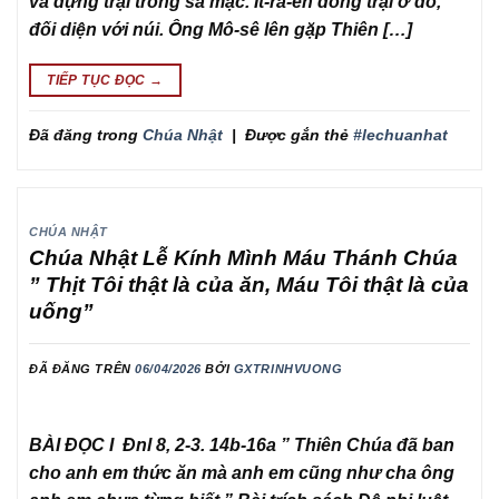
và dựng trại trong sa mạc. Ít-ra-en đóng trại ở đó,
đối diện với núi. Ông Mô-sê lên gặp Thiên […]
TIẾP TỤC ĐỌC
→
Đã đăng trong
Chúa Nhật
|
Được gắn thẻ
#lechuanhat
CHÚA NHẬT
Chúa Nhật Lễ Kính Mình Máu Thánh Chúa
” Thịt Tôi thật là của ăn, Máu Tôi thật là của
uống”
ĐÃ ĐĂNG TRÊN
06/04/2026
BỞI
GXTRINHVUONG
BÀI ĐỌC I Đnl 8, 2-3. 14b-16a ” Thiên Chúa đã ban
cho anh em thức ăn mà anh em cũng như cha ông