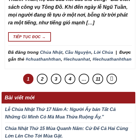
sách công vụ Tông Đồ. Khi đến ngày lễ Ngũ Tuần,
mọi người đang tề tựu ở một nơi, bỗng từ trời phát
ra một tiếng, như tiếng gió mạnh […]
TIẾP TỤC ĐỌC
→
Đã đăng trong
Chúa Nhật
,
Cầu Nguyện
,
Lời Chúa
|
Được
gắn thẻ
#chuathanhthan
,
#lechuanhat
,
#lechuathanhthan
1
2
3
4
…
11
Bài viết mới
Lễ Chúa Nhật Thứ 17 Năm A: Người Ấy bán Tất Cả
Những Gì Mình Có Mà Mua Thửa Ruộng Ấy.”
Chúa Nhật Thứ 15 Mùa Quanh Năm: Cứ Để Cả Hai Cùng
Lớn Lên Cho Tới Mùa Gặt.