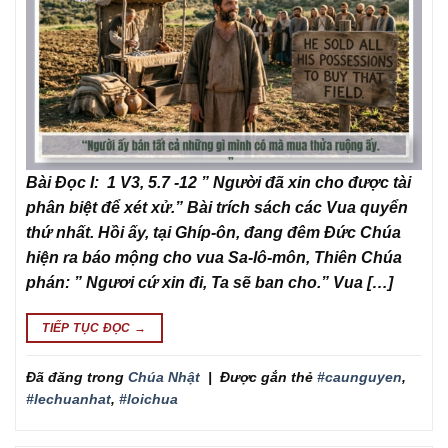
Bài Đọc I: 1 V3, 5.7 -12 ” Người đã xin cho được tài
phân biệt để xét xử.” Bài trích sách các Vua quyển
thứ nhất. Hồi ấy, tại Ghíp-ôn, đang đêm Đức Chúa
hiện ra báo mộng cho vua Sa-lô-môn, Thiên Chúa
phán: ” Ngươi cứ xin đi, Ta sẽ ban cho.” Vua […]
TIẾP TỤC ĐỌC
→
Đã đăng trong
Chúa Nhật
|
Được gắn thẻ
#caunguyen
,
#lechuanhat
,
#loichua