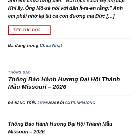
anh em chưa từng biết.” Bài trích sách Đệ nhị luật
Khi ấy, Ông Mô-sê nói với dân Ít-ra-en rằng:” Anh
em phải nhớ lại tất cả con đường mà Đức […]
TIẾP TỤC ĐỌC
→
Đã đăng trong
Chúa Nhật
THÔNG BÁO
Thông Báo Hành Hương Đại Hội Thánh
Mẫu Missouri – 2026
ĐÃ ĐĂNG TRÊN
06/04/2026
BỞI
GXTRINHVUONG
Thông Báo Hành Hương Đại Hội Thánh Mẫu
Missouri – 2026