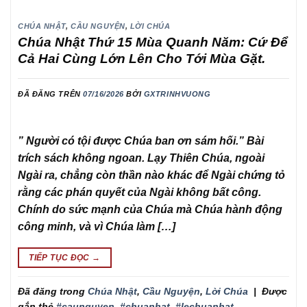
CHÚA NHẬT
,
CẦU NGUYỆN
,
LỜI CHÚA
Chúa Nhật Thứ 15 Mùa Quanh Năm: Cứ Để
Cả Hai Cùng Lớn Lên Cho Tới Mùa Gặt.
ĐÃ ĐĂNG TRÊN
07/16/2026
BỞI
GXTRINHVUONG
” Người có tội được Chúa ban ơn sám hối.” Bài
trích sách không ngoan. Lạy Thiên Chúa, ngoài
Ngài ra, chẳng còn thần nào khác để Ngài chứng tỏ
rằng các phán quyết của Ngài không bất công.
Chính do sức mạnh của Chúa mà Chúa hành động
công minh, và vì Chúa làm […]
TIẾP TỤC ĐỌC
→
Đã đăng trong
Chúa Nhật
,
Cầu Nguyện
,
Lời Chúa
|
Được
gắn thẻ
#caunguyen
,
#chuanhat
,
#lechuanhat