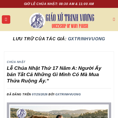
Chuyển
GIỜ LỄ CHÚA NHẬT: 08:30 AM & 11:00 AM
đến
nội
dung
LƯU TRỮ CỦA TÁC GIẢ:
GXTRINHVUONG
CHÚA NHẬT
Lễ Chúa Nhật Thứ 17 Năm A: Người Ấy
bán Tất Cả Những Gì Mình Có Mà Mua
Thửa Ruộng Ấy.”
ĐÃ ĐĂNG TRÊN
07/25/2026
BỞI
GXTRINHVUONG