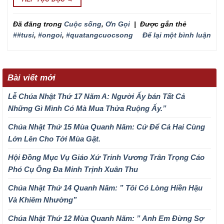
Đã đăng trong
Cuộc sống
,
Ơn Gọi
|
Được gắn thẻ
##tusi
,
#ongoi
,
#quatangcuocsong
Để lại một bình luận
Bài viết mới
Lễ Chúa Nhật Thứ 17 Năm A: Người Ấy bán Tất Cả
Những Gì Mình Có Mà Mua Thửa Ruộng Ấy.”
Chúa Nhật Thứ 15 Mùa Quanh Năm: Cứ Để Cả Hai Cùng
Lớn Lên Cho Tới Mùa Gặt.
Hội Đồng Mục Vụ Giáo Xứ Trinh Vương Trân Trọng Cáo
Phó Cụ Ông Đa Minh Trịnh Xuân Thu
Chúa Nhật Thứ 14 Quanh Năm: ” Tôi Có Lòng Hiền Hậu
Và Khiêm Nhường”
Chúa Nhật Thứ 12 Mùa Quanh Năm: ” Anh Em Đừng Sợ