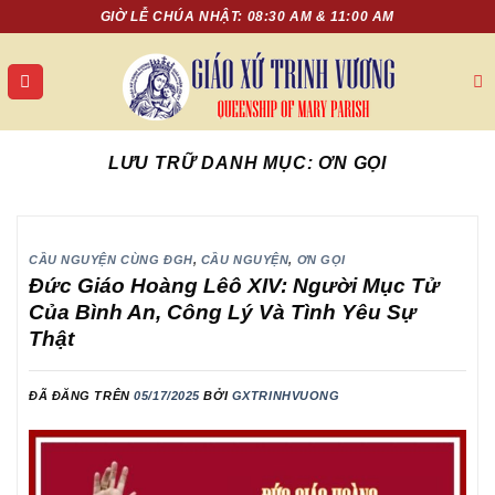
Chuyển
GIỜ LỄ CHÚA NHẬT: 08:30 AM & 11:00 AM
đến
nội
dung
LƯU TRỮ DANH MỤC:
ƠN GỌI
CẦU NGUYỆN CÙNG ĐGH
,
CẦU NGUYỆN
,
ƠN GỌI
Đức Giáo Hoàng Lêô XIV: Người Mục Tử
Của Bình An, Công Lý Và Tình Yêu Sự
Thật
ĐÃ ĐĂNG TRÊN
05/17/2025
BỞI
GXTRINHVUONG