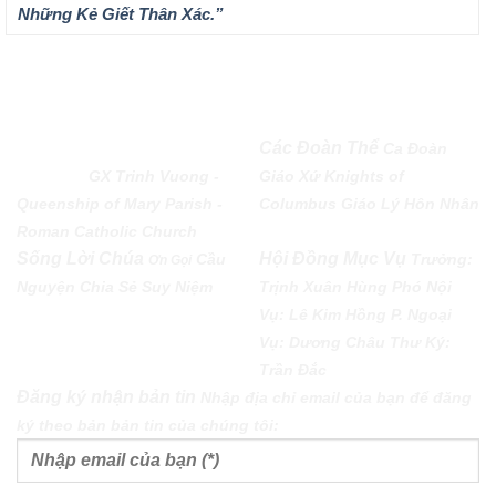
Những Kẻ Giết Thân Xác.”
QUEENSHIP OF MARY
Các Đoàn Thể
Ca Đoàn
PARISH
GX Trinh Vuong -
Giáo Xứ
Knights of
Queenship of Mary Parish -
Columbus
Giáo Lý Hôn Nhân
Roman Catholic Church
Sống Lời Chúa
Hội Đồng Mục Vụ
Cầu
Trưởng:
Ơn Gọi
Nguyện
Chia Sẻ
Suy Niệm
Trịnh Xuân Hùng Phó Nội
Vụ: Lê Kim Hồng P. Ngoại
Vụ: Dương Châu Thư Ký:
Trần Đắc
Đăng ký nhận bản tin
Nhập địa chỉ email của bạn để đăng
ký theo bản bản tin của chúng tôi: