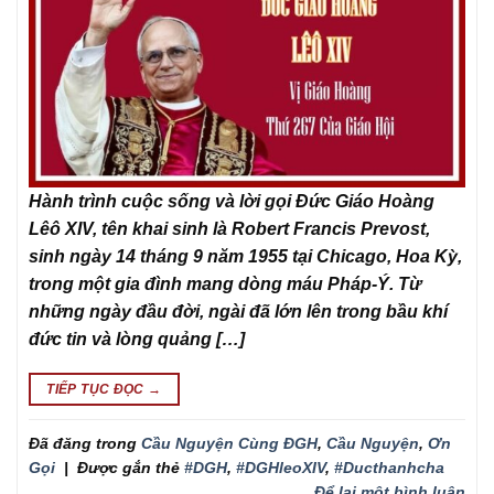
Hành trình cuộc sống và lời gọi Đức Giáo Hoàng
Lêô XIV, tên khai sinh là Robert Francis Prevost,
sinh ngày 14 tháng 9 năm 1955 tại Chicago, Hoa Kỳ,
trong một gia đình mang dòng máu Pháp-Ý. Từ
những ngày đầu đời, ngài đã lớn lên trong bầu khí
đức tin và lòng quảng […]
TIẾP TỤC ĐỌC
→
Đã đăng trong
Cầu Nguyện Cùng ĐGH
,
Cầu Nguyện
,
Ơn
Gọi
|
Được gắn thẻ
#DGH
,
#DGHleoXIV
,
#Ducthanhcha
Để lại một bình luận