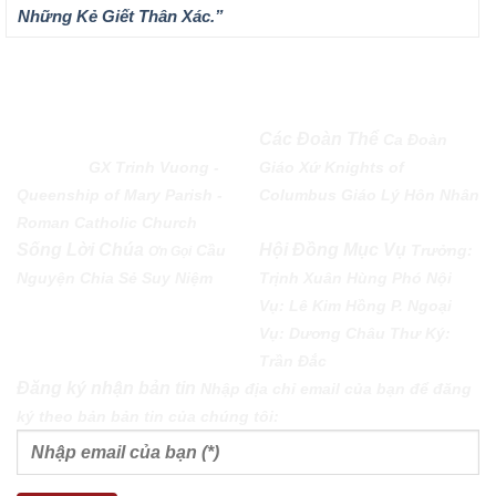
Những Kẻ Giết Thân Xác.”
QUEENSHIP OF MARY
Các Đoàn Thể
Ca Đoàn
PARISH
GX Trinh Vuong -
Giáo Xứ
Knights of
Queenship of Mary Parish -
Columbus
Giáo Lý Hôn Nhân
Roman Catholic Church
Sống Lời Chúa
Hội Đồng Mục Vụ
Cầu
Trưởng:
Ơn Gọi
Nguyện
Chia Sẻ
Suy Niệm
Trịnh Xuân Hùng Phó Nội
Vụ: Lê Kim Hồng P. Ngoại
Vụ: Dương Châu Thư Ký:
Trần Đắc
Đăng ký nhận bản tin
Nhập địa chỉ email của bạn để đăng
ký theo bản bản tin của chúng tôi: