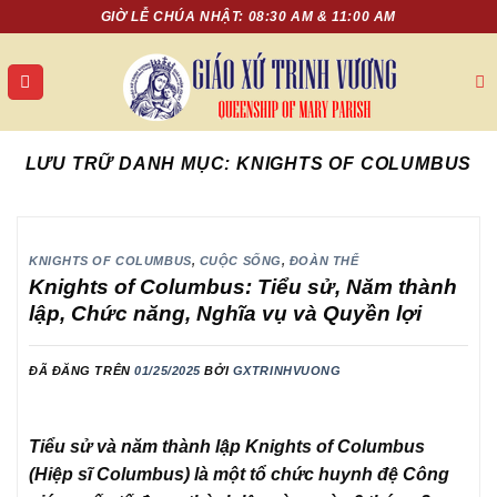
Chuyển
GIỜ LỄ CHÚA NHẬT: 08:30 AM & 11:00 AM
đến
nội
dung
LƯU TRỮ DANH MỤC:
KNIGHTS OF COLUMBUS
KNIGHTS OF COLUMBUS
,
CUỘC SỐNG
,
ĐOÀN THỂ
Knights of Columbus: Tiểu sử, Năm thành
lập, Chức năng, Nghĩa vụ và Quyền lợi
ĐÃ ĐĂNG TRÊN
01/25/2025
BỞI
GXTRINHVUONG
Tiểu sử và năm thành lập Knights of Columbus
(Hiệp sĩ Columbus) là một tổ chức huynh đệ Công