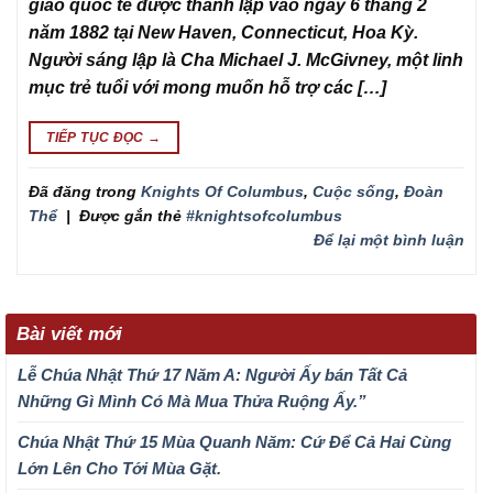
giáo quốc tế được thành lập vào ngày 6 tháng 2
năm 1882 tại New Haven, Connecticut, Hoa Kỳ.
Người sáng lập là Cha Michael J. McGivney, một linh
mục trẻ tuổi với mong muốn hỗ trợ các […]
TIẾP TỤC ĐỌC
→
Đã đăng trong
Knights Of Columbus
,
Cuộc sống
,
Đoàn
Thể
|
Được gắn thẻ
#knightsofcolumbus
Để lại một bình luận
Bài viết mới
Lễ Chúa Nhật Thứ 17 Năm A: Người Ấy bán Tất Cả
Những Gì Mình Có Mà Mua Thửa Ruộng Ấy.”
Chúa Nhật Thứ 15 Mùa Quanh Năm: Cứ Để Cả Hai Cùng
Lớn Lên Cho Tới Mùa Gặt.