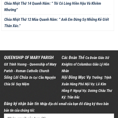
Chúa Nhật Thứ 14 Quanh Năm: ” Tôi Có Lòng Hiền Hậu Và Khiêm
Nhường”
Chúa Nhật Thứ 12 Mùa Quanh Năm: ” Anh Em Đừng Sợ Những Kẻ Giết
Thân Xác.”
QUEENSHIP OF MARY PARISH
Các Đoàn Thể
Ca Đoàn Giáo Xứ
GX Trinh Vuong - Queenship of Mary
Knights of Columbus
Giáo Lý Hôn
Parish - Roman Catholic Church
Nhân
Sống Lời Chúa
Hội Đồng Mục Vụ
Cầu Nguyện
Trưởng: Trịnh
Ơn Gọi
Chia Sẻ
Suy Niệm
Xuân Hùng Phó Nội Vụ: Lê Kim
Hồng P. Ngoại Vụ: Dương Châu Thư
Ký: Trần Đắc
Đăng ký nhận bản tin
Nhập địa chỉ email của bạn để đăng ký theo bản
bản tin của chúng tôi: