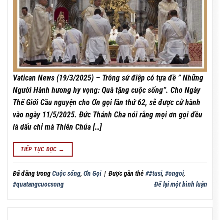
Vatican News (19/3/2025) – Trông sứ điệp có tựa đề ” Những
Người Hành hương hy vọng: Quà tặng cuộc sống”. Cho Ngày
Thế Giới Cầu nguyện cho Ơn gọi lần thứ 62, sẽ được cử hành
vào ngày 11/5/2025. Đức Thánh Cha nói rằng mọi ơn gọi đều
là dấu chỉ mà Thiên Chúa […]
TIẾP TỤC ĐỌC
→
Đã đăng trong
Cuộc sống
,
Ơn Gọi
|
Được gắn thẻ
##tusi
,
#ongoi
,
#quatangcuocsong
Để lại một bình luận