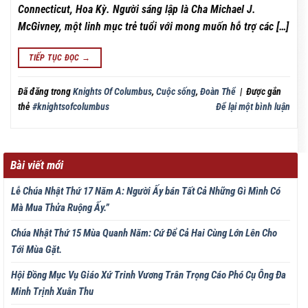
Connecticut, Hoa Kỳ. Người sáng lập là Cha Michael J.
McGivney, một linh mục trẻ tuổi với mong muốn hỗ trợ các […]
TIẾP TỤC ĐỌC
→
Đã đăng trong
Knights Of Columbus
,
Cuộc sống
,
Đoàn Thể
|
Được gắn
thẻ
#knightsofcolumbus
Để lại một bình luận
Bài viết mới
Lễ Chúa Nhật Thứ 17 Năm A: Người Ấy bán Tất Cả Những Gì Mình Có
Mà Mua Thửa Ruộng Ấy.”
Chúa Nhật Thứ 15 Mùa Quanh Năm: Cứ Để Cả Hai Cùng Lớn Lên Cho
Tới Mùa Gặt.
Hội Đồng Mục Vụ Giáo Xứ Trinh Vương Trân Trọng Cáo Phó Cụ Ông Đa
Minh Trịnh Xuân Thu