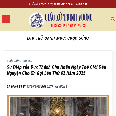
Chuyển
GIỜ LỄ CHÚA NHẬT: 08:30 AM & 11:00 AM
đến
nội
dung
LƯU TRỮ DANH MỤC:
CUỘC SỐNG
CUỘC SỐNG
,
ƠN GỌI
Sứ Điệp của Đức Thánh Cha Nhân Ngày Thế Giới Cầu
Nguyện Cho Ơn Gọi Lần Thứ 62 Năm 2025
ĐÃ ĐĂNG TRÊN
03/20/2025
BỞI
GXTRINHVUONG