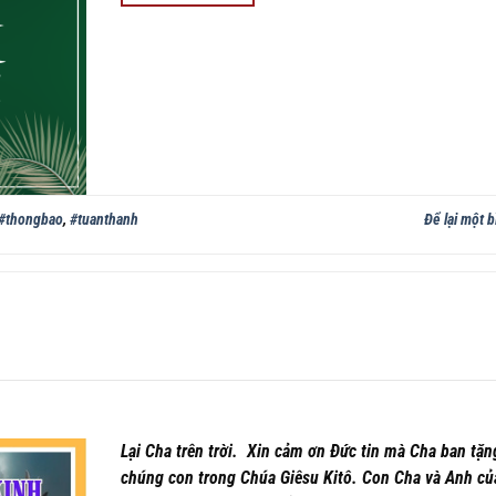
#thongbao
,
#tuanthanh
Để lại một b
Lại Cha trên trời. Xin cảm ơn Đức tin mà Cha ban tặn
chúng con trong Chúa Giêsu Kitô. Con Cha và Anh củ