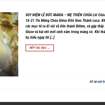
SUY NIỆM LỄ ĐỨC MARIA – MẸ THIÊN CHÚA Lời Chúa:
16-21 Tin Mừng Chúa Giêsu Kitô theo Thánh Luca. Kh
các mục tử ra đi vội vã đến thành Bêlem, và gặp thấy 
Giuse và hài nhi mới sinh nằm trong máng cỏ. Khi thấ
họ hiểu ngay lời […]
TIẾP TỤC ĐỌC
→
Để lại một b