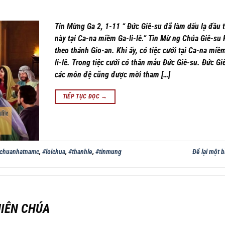
Tin Mừng Ga 2, 1-11 “ Đức Giê-su đã làm dấu lạ đầu t
này tại Ca-na miềm Ga-li-lê.” Tin Mừ ng Chúa Giê-su K
theo thánh Gio-an. Khi ấy, có tiệc cưới tại Ca-na mi
li-lê. Trong tiệc cưới có thân mẫu Đức Giê-su. Đức Gie
các môn đệ cũng được mời tham […]
TIẾP TỤC ĐỌC
→
chuanhatnamc
,
#loichua
,
#thanhle
,
#tinmung
Để lại một b
HIÊN CHÚA