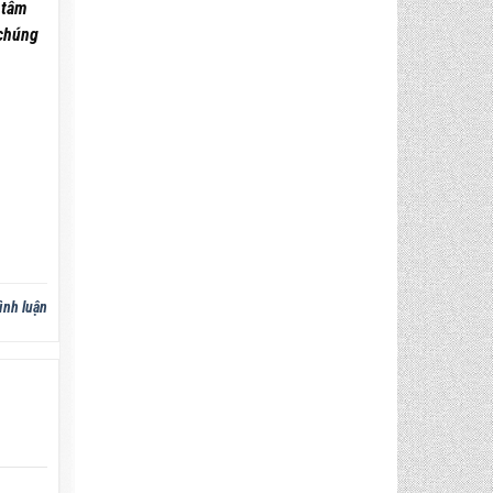
 tâm
 chúng
ình luận