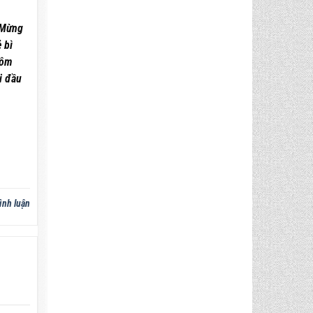
n Mừng
 bì
Hôm
i đầu
ình luận