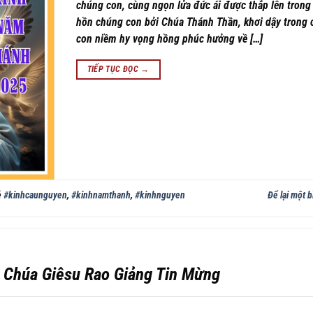
chúng con, cùng ngọn lửa đức ái được thắp lên trong
hồn chúng con bởi Chúa Thánh Thần, khơi dậy trong
con niềm hy vọng hồng phúc hưởng về […]
TIẾP TỤC ĐỌC
→
ẻ
#kinhcaunguyen
,
#kinhnamthanh
,
#kinhnguyen
Để lại một b
: Chúa Giêsu Rao Giảng Tin Mừng