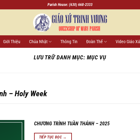
Parish House: (630) 668-2333
Giới Thiệu
Chúa Nhật
Thông Tin
Đoàn Thể
Video Giáo X
LƯU TRỮ DANH MỤC:
MỤC VỤ
nh – Holy Week
CHƯƠNG TRÌNH TUẦN THÁNH – 2025
TIẾP TỤC ĐỌC
→