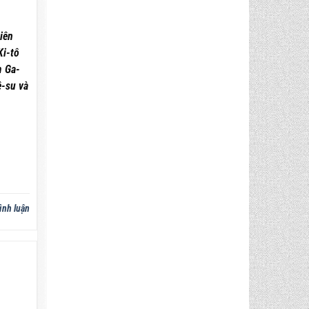
iên
i-tô
ềm Ga-
̂-su và
ình luận