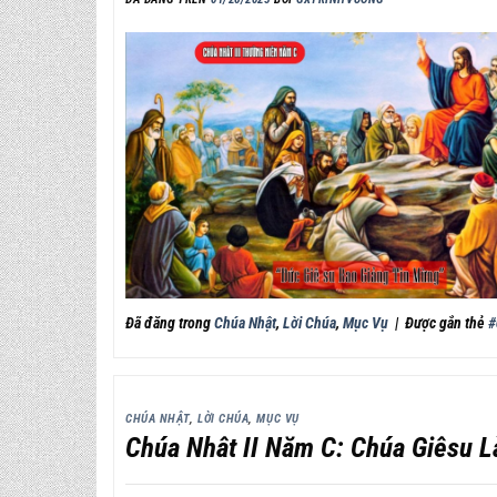
Đã đăng trong
Chúa Nhật
,
Lời Chúa
,
Mục Vụ
|
Được gắn thẻ
#
CHÚA NHẬT
,
LỜI CHÚA
,
MỤC VỤ
Chúa Nhât II Năm C: Chúa Giêsu L