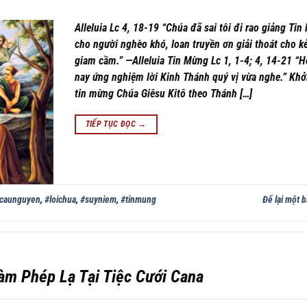
Alleluia Lc 4, 18-19 “Chúa đã sai tôi đi rao giảng Ti
cho người nghèo khó, loan truyền ơn giải thoát cho kẻ
giam cầm.” —Alleluia Tin Mừng Lc 1, 1-4; 4, 14-21 “
nay ứng nghiệm lời Kinh Thánh quý vị vừa nghe.” Khở
tin mừng Chúa Giêsu Kitô theo Thánh […]
TIẾP TỤC ĐỌC
→
caunguyen
,
#loichua
,
#suyniem
,
#tinmung
Để lại một b
àm Phép Lạ Tại Tiệc Cưới Cana