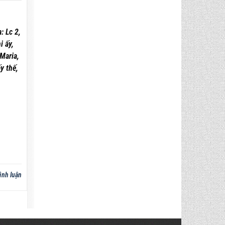
 Lc 2,
i ấy,
Maria,
y thế,
ình luận