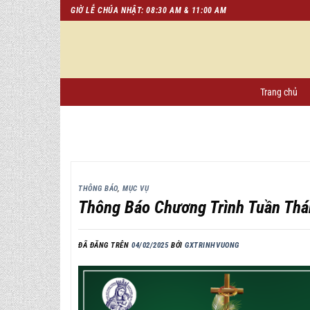
Chuyển
GIỜ LỄ CHÚA NHẬT: 08:30 AM & 11:00 AM
đến
nội
dung
Trang chủ
THÔNG BÁO
,
MỤC VỤ
Thông Báo Chương Trình Tuần Thá
ĐÃ ĐĂNG TRÊN
04/02/2025
BỞI
GXTRINHVUONG