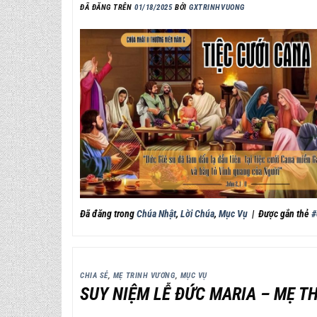
ĐÃ ĐĂNG TRÊN
01/18/2025
BỞI
GXTRINHVUONG
Đã đăng trong
Chúa Nhật
,
Lời Chúa
,
Mục Vụ
|
Được gắn thẻ
#
CHIA SẺ
,
MẸ TRINH VƯƠNG
,
MỤC VỤ
SUY NIỆM LỄ ĐỨC MARIA – MẸ T