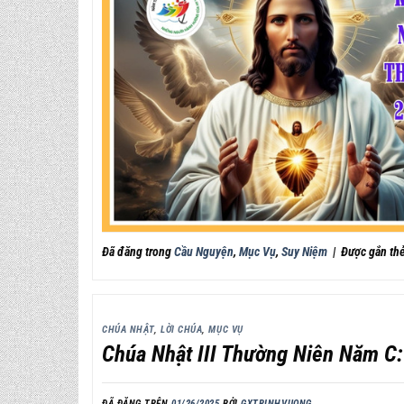
Đã đăng trong
Cầu Nguyện
,
Mục Vụ
,
Suy Niệm
|
Được gắn th
CHÚA NHẬT
,
LỜI CHÚA
,
MỤC VỤ
Chúa Nhật III Thường Niên Năm C
ĐÃ ĐĂNG TRÊN
01/26/2025
BỞI
GXTRINHVUONG