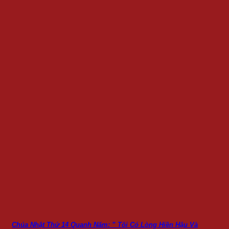
Chúa Nhật Thứ 14 Quanh Năm: ” Tôi Có Lòng Hiền Hậu Và