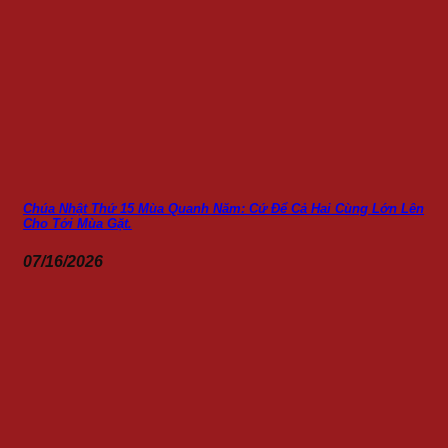
Chúa Nhật Thứ 15 Mùa Quanh Năm: Cứ Để Cả Hai Cùng Lớn Lên
Cho Tới Mùa Gặt.
07/16/2026