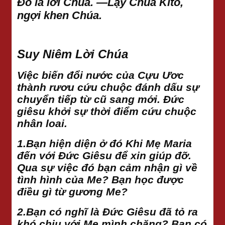
Ðó là lời Chúa. —Lạy Chúa Kitô,
ngợi khen Chúa.
Suy Niêm Lời Chúa
Việc biến đổi nước của Cựu Ươc
thành rươu cứu chuộc đánh dấu sự
chuyển tiếp từ cũ sang mới. Đức
giêsu khởi sự thời điểm cứu chuộc
nhân loai.
1.Bạn hiện diện ở đó Khi Mẹ Maria
đến với Đức Giêsu để xin giúp đỡ.
Qua sự việc đó bạn cảm nhận gì về
tình hình của Me? Bạn học được
điều gì từ gương Me?
2.Bạn có nghĩ là Đức Giêsu đã tỏ ra
khó chịu với Mẹ mình chăng? Bạn có