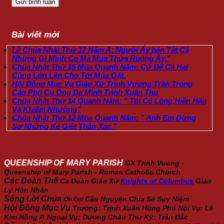
Bài viết mới
Lễ Chúa Nhật Thứ 17 Năm A: Người Ấy bán Tất Cả
Những Gì Mình Có Mà Mua Thửa Ruộng Ấy.”
Chúa Nhật Thứ 15 Mùa Quanh Năm: Cứ Để Cả Hai
Cùng Lớn Lên Cho Tới Mùa Gặt.
Hội Đồng Mục Vụ Giáo Xứ Trinh Vương Trân Trọng
Cáo Phó Cụ Ông Đa Minh Trịnh Xuân Thu
Chúa Nhật Thứ 14 Quanh Năm: ” Tôi Có Lòng Hiền Hậu
Và Khiêm Nhường”
Chúa Nhật Thứ 12 Mùa Quanh Năm: ” Anh Em Đừng
Sợ Những Kẻ Giết Thân Xác.”
QUEENSHIP OF MARY PARISH
GX Trinh Vuong -
Queenship of Mary Parish - Roman Catholic Church
Các Đoàn Thể
Ca Đoàn Giáo Xứ
Knights of Columbus
Giáo
Lý Hôn Nhân
Sống Lời Chúa
Cầu Nguyện
Chia Sẻ
Suy Niệm
Ơn Gọi
Hội Đồng Mục Vụ
Trưởng: Trịnh Xuân Hùng Phó Nội Vụ: Lê
Kim Hồng P. Ngoại Vụ: Dương Châu Thư Ký: Trần Đắc