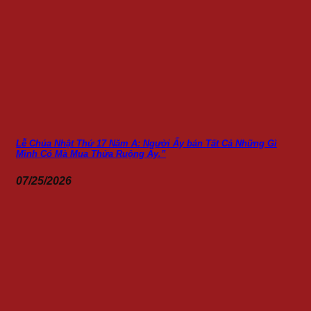
Lễ Chúa Nhật Thứ 17 Năm A: Người Ấy bán Tất Cả Những Gì
Mình Có Mà Mua Thửa Ruộng Ấy.”
07/25/2026