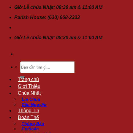
Chuyển
Giờ Lễ chúa Nhật: 08:30 am & 11:00 AM
đến
Parish House: (630) 668-2333
nội
dung
Giờ Lễ chúa Nhật: 08:30 am & 11:00 AM
Tìm
kiếm:
Trang chủ
Giới Thiệu
Chúa Nhật
Lời Chúa
Cầu Nguyện
Thông Tin
Đoàn Thể
Thông Báo
Ca Đoàn