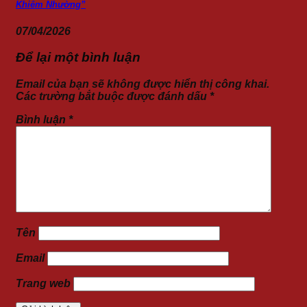
Khiêm Nhường”
07/04/2026
Để lại một bình luận
Email của bạn sẽ không được hiển thị công khai.
Các trường bắt buộc được đánh dấu
*
Bình luận
*
Tên
Email
Trang web