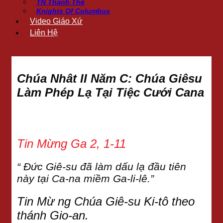
TN Thánh Thể
Knights Of Columbus
Video Giáo Xứ
Liên Hệ
Chúa Nhât II Năm C: Chúa Giêsu
Làm Phép Lạ Tại Tiệc Cưới Cana
Tin Mừng Ga 2, 1-11
“ Đức Giê-su đã làm dấu lạ đầu tiên
này tại Ca-na miềm Ga-li-lê.”
Tin Mừ ng Chúa Giê-su Ki-tô theo
thánh Gio-an.