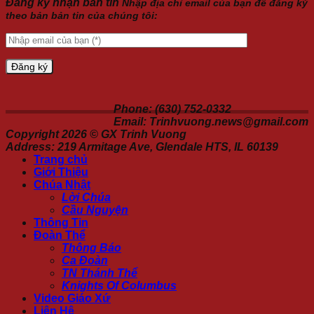
Đăng ký nhận bản tin
Nhập địa chỉ email của bạn để đăng ký
theo bản bản tin của chúng tôi:
Phone: (630) 752-0332
Email: Trinhvuong.news@gmail.com
Copyright 2026 ©
GX Trinh Vuong
Address: 219 Armitage Ave, Glendale HTS, IL 60139
Trang chủ
Giới Thiệu
Chúa Nhật
Lời Chúa
Cầu Nguyện
Thông Tin
Đoàn Thể
Thông Báo
Ca Đoàn
TN Thánh Thể
Knights Of Columbus
Video Giáo Xứ
Liên Hệ