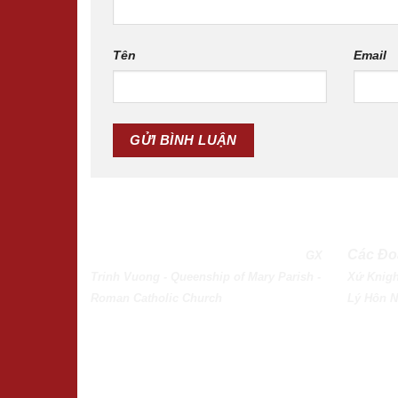
Tên
Email
QUEENSHIP OF MARY PARISH
Các Đo
GX
Trinh Vuong - Queenship of Mary Parish -
Xứ
Knigh
Roman Catholic Church
Lý Hôn 