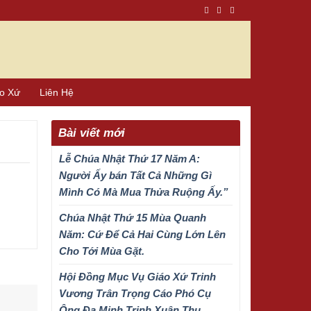
áo Xứ
Liên Hệ
Bài viết mới
Lễ Chúa Nhật Thứ 17 Năm A:
Người Ấy bán Tất Cả Những Gì
Mình Có Mà Mua Thửa Ruộng Ấy.”
Chúa Nhật Thứ 15 Mùa Quanh
Năm: Cứ Để Cả Hai Cùng Lớn Lên
Cho Tới Mùa Gặt.
Hội Đồng Mục Vụ Giáo Xứ Trinh
Vương Trân Trọng Cáo Phó Cụ
Ông Đa Minh Trịnh Xuân Thu