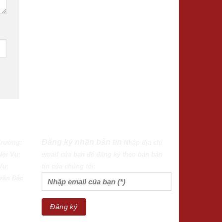
Đăng ký nhận bản tin
Trưởng:
Nhập địa chỉ
Nội Vụ:
email của bạn để đăng ký theo bản bản
Vụ:
tin của chúng tôi:
rần Đắc