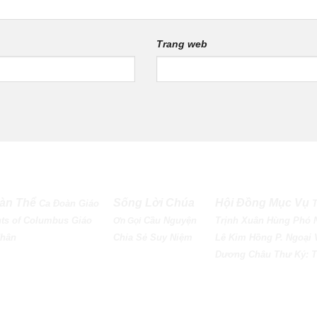
Trang web
àn Thể
Sống Lời Chúa
Hội Đồng Mục Vụ
Ca Đoàn Giáo
ts of Columbus
Giáo
Cầu Nguyện
Trịnh Xuân Hùng Phó 
Ơn Gọi
Nhân
Chia Sẻ
Suy Niệm
Lê Kim Hồng P. Ngoại 
Dương Châu Thư Ký: T