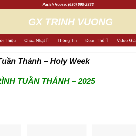
Parish House: (630) 668-2333
ới Thiệu
Chúa Nhật
Thông Tin
Đoàn Thể
Video Gi
Tuần Thánh – Holy Week
NH TUẦN THÁNH – 2025