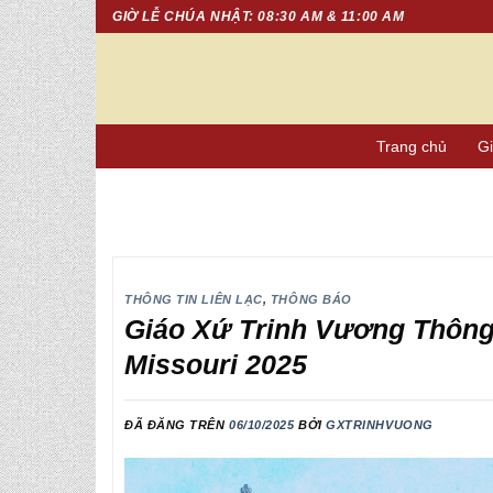
Chuyển
GIỜ LỄ CHÚA NHẬT: 08:30 AM & 11:00 AM
đến
nội
dung
Trang chủ
Gi
THÔNG TIN LIÊN LẠC
,
THÔNG BÁO
Giáo Xứ Trinh Vương Thôn
Missouri 2025
ĐÃ ĐĂNG TRÊN
06/10/2025
BỞI
GXTRINHVUONG