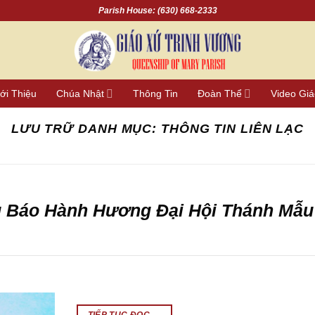
Parish House: (630) 668-2333
ới Thiệu
Chúa Nhật
Thông Tin
Đoàn Thể
Video Gi
LƯU TRỮ DANH MỤC:
THÔNG TIN LIÊN LẠC
g Báo Hành Hương Đại Hội Thánh Mẫu
TIẾP TỤC ĐỌC
→