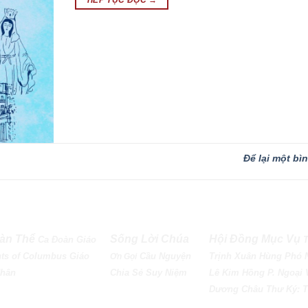
Để lại một bì
àn Thể
Sống Lời Chúa
Hội Đồng Mục Vụ
Ca Đoàn Giáo
ts of Columbus
Giáo
Cầu Nguyện
Trịnh Xuân Hùng Phó 
Ơn Gọi
Nhân
Chia Sẻ
Suy Niệm
Lê Kim Hồng P. Ngoại 
Dương Châu Thư Ký: T