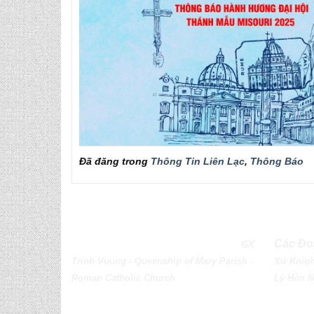
Đã đăng trong
Thông Tin Liên Lạc
,
Thông Báo
QUEENSHIP OF MARY PARISH
Các Đo
GX
Trinh Vuong - Queenship of Mary Parish -
Xứ
Knigh
Roman Catholic Church
Lý Hôn 