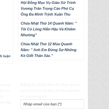
Hội Đồng Mục Vụ Giáo Xứ Trinh
Vương Trân Trọng Cáo Phó Cụ
Ông Đa Minh Trịnh Xuân Thu
Chúa Nhật Thứ 14 Quanh Năm: ”
Tôi Có Lòng Hiền Hậu Và Khiêm
Nhường”
Chúa Nhật Thứ 12 Mùa Quanh
Năm: ” Anh Em Đừng Sợ Những
Kẻ Giết Thân Xác.”
nh luận
Đăng ký nhận bản tin
Trưởng:
Nhập địa chỉ
Nội Vụ:
email của bạn để đăng ký theo bản bản
Vụ:
tin của chúng tôi:
rần Đắc