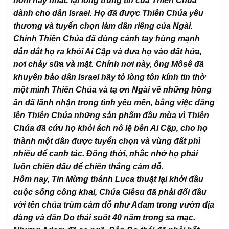
hôm nay nhắc lại lòng trung tín của Thiên Chúa
dành cho dân Israel. Họ đã được Thiên Chúa yêu
thương và tuyển chọn làm dân riêng của Ngài.
Chính Thiên Chúa đã dùng cánh tay hùng mạnh
dẫn dắt họ ra khỏi Ai Cập và đưa họ vào đất hứa,
nơi chảy sữa và mật. Chính nơi này, ông Môsê đã
khuyên bảo dân Israel hãy tỏ lòng tôn kính tin thờ
một mình Thiên Chúa và tạ ơn Ngài về những hồng
ân đã lãnh nhận trong tình yêu mến, bằng việc dâng
lên Thiên Chúa những sản phẩm đầu mùa vì Thiên
Chúa đã cứu họ khỏi ách nô lệ bên Ai Cập, cho họ
thành một dân được tuyển chọn và vùng đất phì
nhiêu để canh tác. Đồng thời, nhắc nhở họ phải
luôn chiến đấu để chiến thắng cám dỗ.
Hôm nay, Tin Mừng thánh Luca thuật lại khởi đầu
cuộc sống công khai, Chúa Giêsu đã phải đối đầu
với tên chúa trùm cám dỗ như Adam trong vườn địa
đàng và dân Do thái suốt 40 năm trong sa mạc.