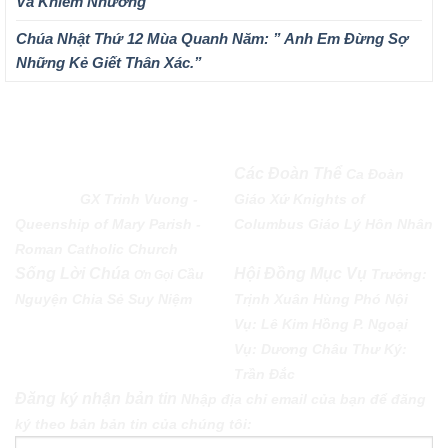
Và Khiêm Nhường”
Chúa Nhật Thứ 12 Mùa Quanh Năm: ” Anh Em Đừng Sợ
Những Kẻ Giết Thân Xác.”
QUEENSHIP OF MARY
Các Đoàn Thể
Ca Đoàn
PARISH
GX Trinh Vuong -
Giáo Xứ
Knights of
Queenship of Mary Parish -
Columbus
Giáo Lý Hôn Nhân
Roman Catholic Church
Sống Lời Chúa
Hội Đồng Mục Vụ
Cầu
Trưởng:
Ơn Gọi
Nguyện
Chia Sẻ
Suy Niệm
Trịnh Xuân Hùng Phó Nội
Vụ: Lê Kim Hồng P. Ngoại
Vụ: Dương Châu Thư Ký:
Trần Đắc
Đăng ký nhận bản tin
Nhập địa chỉ email của bạn để đăng
ký theo bản bản tin của chúng tôi: