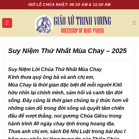
Chuyển
GIỜ LỄ CHÚA NHẬT: 08:30 AM & 11:00 AM
đến
nội
dung
Suy Niệm Thứ Nhất Mùa Chay – 2025
Suy Niệm Lời Chúa Thứ Nhất Mùa Chay
Kính thưa quý ông bà và anh chị em,
Mùa Chay là thời gian đặc biệt để mỗi người Kitô
hữu nhìn lại chính mình, sám hối và canh tân đời
sống. Đây cũng là thời gian chúng ta ý thức hơn về
những cám dỗ trong đời sống và quyết tâm chiến
đấu để vượt thắng, noi gương Chúa Giêsu trong
hành trình 40 ngày chay tịnh trong hoang địa.
Thưa anh chị em, sách Đệ Nhị Luật trong bài đọc I