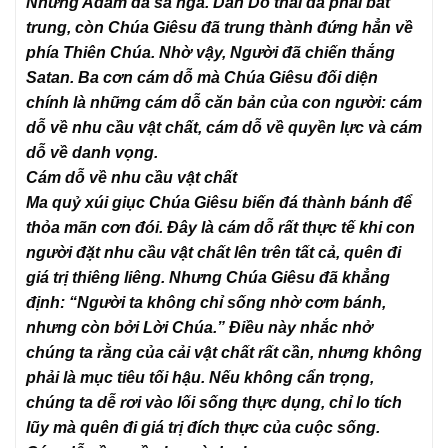
Nhưng Adam đã sa ngã. Dân Do thái đã phải bất
trung, còn Chúa Giêsu đã trung thành đứng hẳn về
phía Thiên Chúa. Nhờ vậy, Người đã chiến thắng
Satan. Ba cơn cám dỗ mà Chúa Giêsu đối diện
chính là những cám dỗ căn bản của con người: cám
dỗ về nhu cầu vật chất, cám dỗ về quyền lực và cám
dỗ về danh vọng.
Cám dỗ về nhu cầu vật chất
Ma quỷ xúi giục Chúa Giêsu biến đá thành bánh để
thỏa mãn cơn đói. Đây là cám dỗ rất thực tế khi con
người đặt nhu cầu vật chất lên trên tất cả, quên đi
giá trị thiêng liêng. Nhưng Chúa Giêsu đã khẳng
định: “Người ta không chỉ sống nhờ cơm bánh,
nhưng còn bởi Lời Chúa.” Điều này nhắc nhở
chúng ta rằng của cải vật chất rất cần, nhưng không
phải là mục tiêu tối hậu. Nếu không cẩn trọng,
chúng ta dễ rơi vào lối sống thực dụng, chỉ lo tích
lũy mà quên đi giá trị đích thực của cuộc sống.