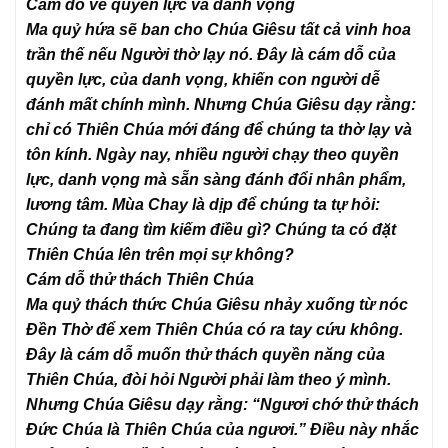
Cám dỗ về quyền lực và danh vọng
Ma quỷ hứa sẽ ban cho Chúa Giêsu tất cả vinh hoa
trần thế nếu Người thờ lạy nó. Đây là cám dỗ của
quyền lực, của danh vọng, khiến con người dễ
đánh mất chính mình. Nhưng Chúa Giêsu dạy rằng:
chỉ có Thiên Chúa mới đáng để chúng ta thờ lạy và
tôn kính. Ngày nay, nhiều người chạy theo quyền
lực, danh vọng mà sẵn sàng đánh đổi nhân phẩm,
lương tâm. Mùa Chay là dịp để chúng ta tự hỏi:
Chúng ta đang tìm kiếm điều gì? Chúng ta có đặt
Thiên Chúa lên trên mọi sự không?
Cám dỗ thử thách Thiên Chúa
Ma quỷ thách thức Chúa Giêsu nhảy xuống từ nóc
Đền Thờ để xem Thiên Chúa có ra tay cứu không.
Đây là cám dỗ muốn thử thách quyền năng của
Thiên Chúa, đòi hỏi Người phải làm theo ý mình.
Nhưng Chúa Giêsu dạy rằng: “Ngươi chớ thử thách
Đức Chúa là Thiên Chúa của ngươi.” Điều này nhắc