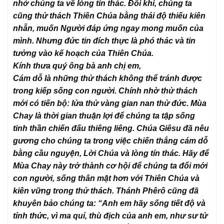
nhở chúng ta về lòng tín thác. Đôi khi, chúng ta
cũng thử thách Thiên Chúa bằng thái độ thiếu kiên
nhẫn, muốn Người đáp ứng ngay mong muốn của
mình. Nhưng đức tin đích thực là phó thác và tin
tưởng vào kế hoạch của Thiên Chúa.
Kính thưa quý ông bà anh chị em,
Cám dỗ là những thử thách không thể tránh được
trong kiếp sống con người. Chính nhờ thử thách
mới có tiến bộ: lửa thử vàng gian nan thử đức. Mùa
Chay là thời gian thuận lợi để chúng ta tập sống
tinh thần chiến đấu thiêng liêng. Chúa Giêsu đã nêu
gương cho chúng ta trong việc chiến thắng cám dỗ
bằng cầu nguyện, Lời Chúa và lòng tín thác. Hãy để
Mùa Chay này trở thành cơ hội để chúng ta đổi mới
con người, sống thân mật hơn với Thiên Chúa và
kiên vững trong thử thách. Thánh Phêrô cũng đã
khuyên bảo chúng ta: “Anh em hãy sống tiết độ và
tỉnh thức, vì ma quỉ, thù địch của anh em, như sư tử