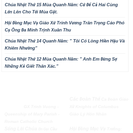
Chúa Nhật Thứ 15 Mùa Quanh Năm: Cứ Để Cả Hai Cùng
Lớn Lên Cho Tới Mùa Gặt.
Hội Đồng Mục Vụ Giáo Xứ Trinh Vương Trân Trọng Cáo Phó
Cụ Ông Đa Minh Trịnh Xuân Thu
Chúa Nhật Thứ 14 Quanh Năm: ” Tôi Có Lòng Hiền Hậu Và
Khiêm Nhường”
Chúa Nhật Thứ 12 Mùa Quanh Năm: ” Anh Em Đừng Sợ
Những Kẻ Giết Thân Xác.”
QUEENSHIP OF MARY
Các Đoàn Thể
Ca Đoàn Giáo
PARISH
GX Trinh Vuong -
Xứ
Knights of Columbus
Queenship of Mary Parish -
Giáo Lý Hôn Nhân
Roman Catholic Church
Sống Lời Chúa
Hội Đồng Mục Vụ
Cầu
Trưởng:
Ơn Gọi