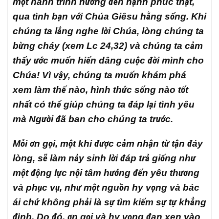
một hành trình hướng đến hạnh phúc thật,
qua tình bạn với Chúa Giêsu hằng sống. Khi
chúng ta lắng nghe lời Chúa, lòng chúng ta
bừng cháy (xem Lc 24,32) và chúng ta cảm
thấy ước muốn hiến dâng cuộc đời mình cho
Chúa! Vì vậy, chúng ta muốn khám phá
xem làm thế nào, hình thức sống nào tốt
nhất có thể giúp chúng ta đáp lại tình yêu
mà Người đã ban cho chúng ta trước.
Mỗi ơn gọi, một khi được cảm nhận từ tận đáy
lòng, sẽ làm nảy sinh lời đáp trả giống như
một động lực nội tâm hướng đến yêu thương
và phục vụ, như một nguồn hy vọng và bác
ái chứ không phải là sự tìm kiếm sự tự khẳng
định. Do đó, ơn gọi và hy vọng đan xen vào