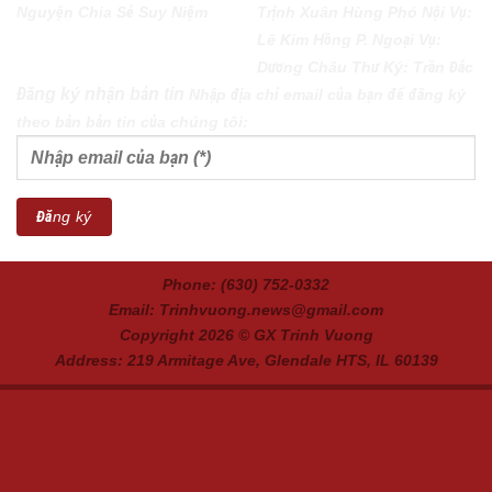
Nguyện
Chia Sẻ
Suy Niệm
Trịnh Xuân Hùng Phó Nội Vụ:
Lê Kim Hồng P. Ngoại Vụ:
Dương Châu Thư Ký: Trần Đắc
Đăng ký nhận bản tin
Nhập địa chỉ email của bạn để đăng ký
theo bản bản tin của chúng tôi:
Phone: (630) 752-0332
Email: Trinhvuong.news@gmail.com
Copyright 2026 ©
GX Trinh Vuong
Address: 219 Armitage Ave, Glendale HTS, IL 60139