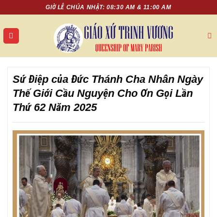
Chuyển
GIỜ LỄ CHÚA NHẬT: 08:30 AM & 11:00 AM
đến
nội
dung
Sứ Điệp của Đức Thánh Cha Nhân Ngày
Thế Giới Cầu Nguyện Cho Ơn Gọi Lần
Thứ 62 Năm 2025