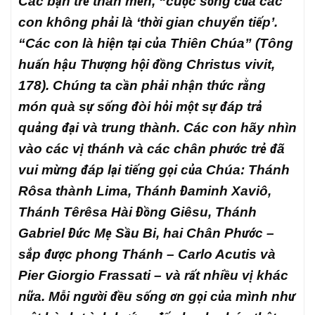
Các bạn trẻ thân mến, “cuộc sống của các
con không phải là ‘thời gian chuyển tiếp’.
“Các con là hiện tại của Thiên Chúa” (Tông
huấn hậu Thượng hội đồng
Christus vivit
,
178). Chúng ta cần phải nhận thức rằng
món quà sự sống đòi hỏi một sự đáp trả
quảng đại và trung thành. Các con hãy nhìn
vào các vị thánh và các chân phước trẻ đã
vui mừng đáp lại tiếng gọi của Chúa: Thánh
Rôsa thành Lima, Thánh Đaminh Xaviô,
Thánh Têrêsa Hài Đồng Giêsu, Thánh
Gabriel Đức Mẹ Sầu Bi, hai Chân Phước –
sắp được phong Thánh – Carlo Acutis và
Pier Giorgio Frassati – và rất nhiều vị khác
nữa. Mỗi người đều sống ơn gọi của mình như