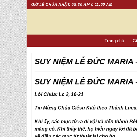
Chuyển
GIỜ LỄ CHÚA NHẬT: 08:30 AM & 11:00 AM
đến
nội
dung
Trang chủ
Gi
SUY NIỆM LỄ ĐỨC MARIA 
SUY NIỆM LỄ ĐỨC MARIA 
Lời Chúa: Lc 2, 16-21
Tin Mừng Chúa Giêsu Kitô theo Thánh Luca
Khi ấy, các mục tử ra đi vội vã đến thành Bê
máng cỏ. Khi thấy thế, họ hiểu ngay lời đã 
về điều các mục tử thuật lại cho họ.