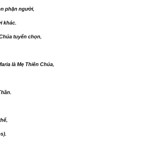
ọn phận người,
i khác.
n Chúa tuyển chọn,
aria là Mẹ Thiên Chúa,
Thần.
thể,
s)
.