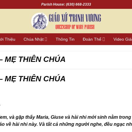
Parish House: (630) 668-2333
ới Thiệu
Chúa Nhật
Thông Tin
Đoàn Thể
Video Gi
– MẸ THIÊN CHÚA
– MẸ THIÊN CHÚA
.
lem, và gặp thấy Maria, Giuse và hài nhi mới sinh nằm trong
báo về hài nhi này. Và tất cả những người nghe, đều ngạc nh