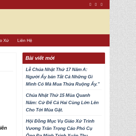
áo Xứ
Liên Hệ
Bài viết mới
Lễ Chúa Nhật Thứ 17 Năm A:
Người Ấy bán Tất Cả Những Gì
Mình Có Mà Mua Thửa Ruộng Ấy.”
Chúa Nhật Thứ 15 Mùa Quanh
Năm: Cứ Để Cả Hai Cùng Lớn Lên
Cho Tới Mùa Gặt.
Hội Đồng Mục Vụ Giáo Xứ Trinh
iên
Vương Trân Trọng Cáo Phó Cụ
Ông Đa Minh Trịnh Xuân Thu