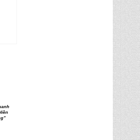
uanh
Hiền
ng”