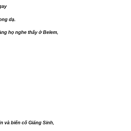
gay
ong dạ.
àng họ nghe thấy ở Belem,
n và biến cố Giáng Sinh,