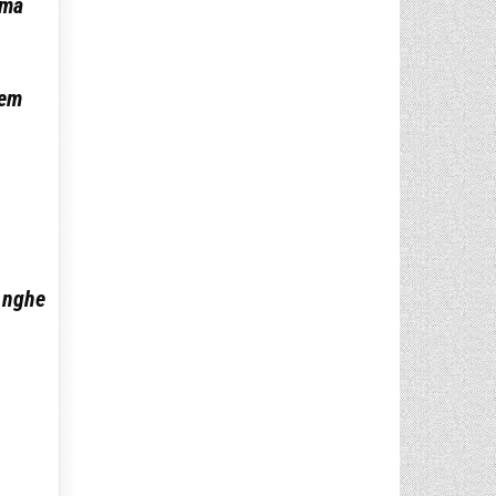
 mà
 em
 nghe