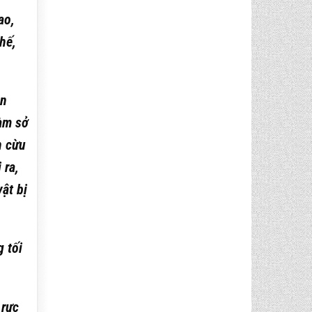
ao,
hế,
an
làm sở
n cừu
 ra,
ật bị
 tối
 rực