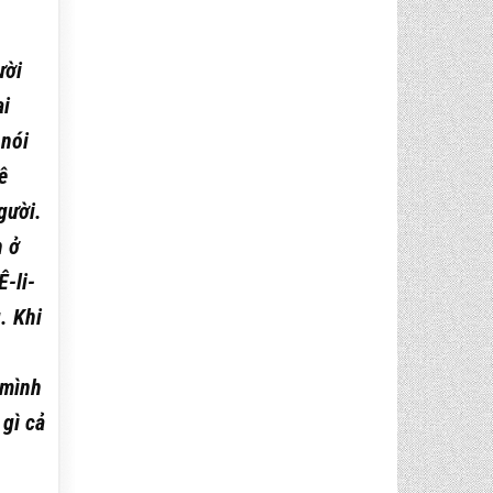
ười
ai
 nói
ê
gười.
n ở
-li-
. Khi
 mình
 gì cả