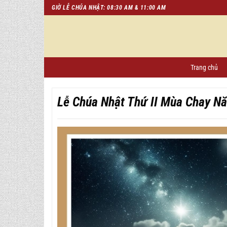
Chuyển
GIỜ LỄ CHÚA NHẬT: 08:30 AM & 11:00 AM
đến
nội
dung
Trang chủ
Lễ Chúa Nhật Thứ II Mùa Chay Nă