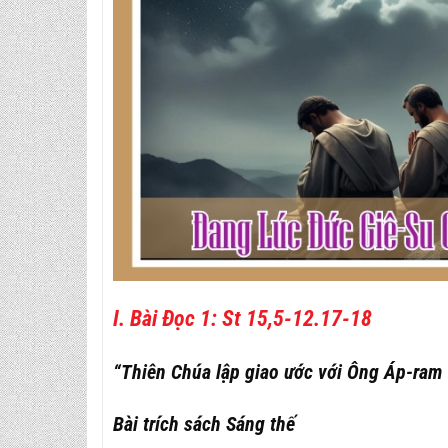
I. Bài Đọc 1: St 15,5-12.17-18
“Thiên Chúa lập giao ước với Ông Áp-ram v
Bài trích sách Sáng thế