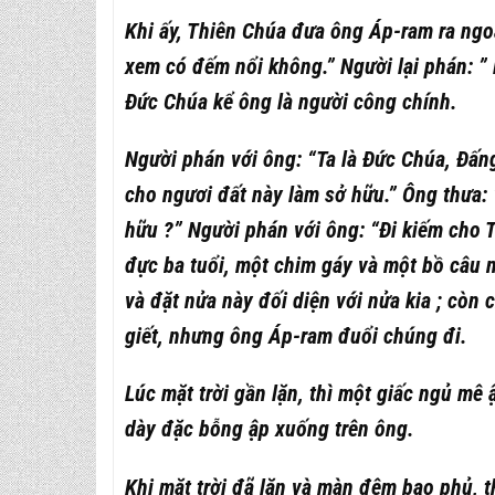
Khi ấy, Thiên Chúa đưa ông Áp-ram ra ngoà
xem có đếm nổi không.” Người lại phán: ” 
Đức Chúa kể ông là người công chính.
Người phán với ông: “Ta là Đức Chúa, Đấn
cho ngươi đất này làm sở hữu.” Ông thưa: 
hữu ?” Người phán với ông: “Đi kiếm cho T
đực ba tuổi, một chim gáy và một bồ câu n
và đặt nửa này đối diện với nửa kia ; còn
giết, nhưng ông Áp-ram đuổi chúng đi.
Lúc mặt trời gần lặn, thì một giấc ngủ mê
dày đặc bỗng ập xuống trên ông.
Khi mặt trời đã lặn và màn đêm bao phủ, 