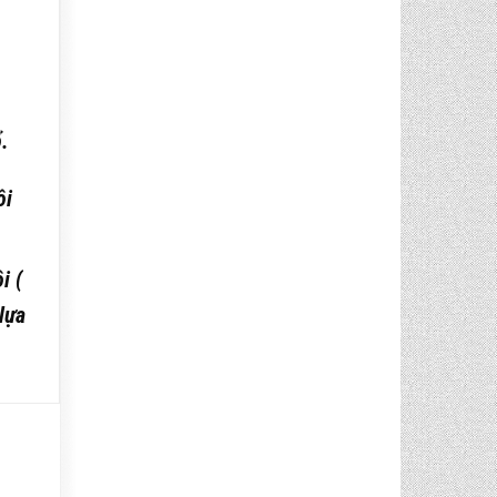
.
ôi
i (
lựa