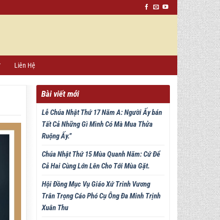
ứ
Liên Hệ
Bài viết mới
Lễ Chúa Nhật Thứ 17 Năm A: Người Ấy bán
Tất Cả Những Gì Mình Có Mà Mua Thửa
Ruộng Ấy.”
Chúa Nhật Thứ 15 Mùa Quanh Năm: Cứ Để
Cả Hai Cùng Lớn Lên Cho Tới Mùa Gặt.
Hội Đồng Mục Vụ Giáo Xứ Trinh Vương
Trân Trọng Cáo Phó Cụ Ông Đa Minh Trịnh
Xuân Thu