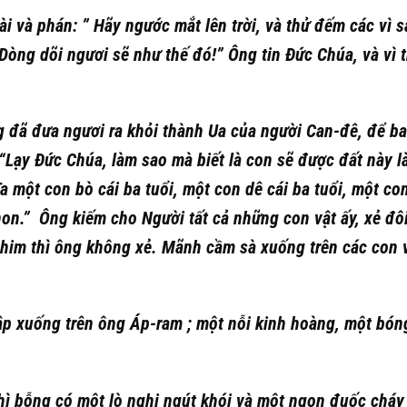
i và phán: ” Hãy ngước mắt lên trời, và thử đếm các vì s
Dòng dõi ngươi sẽ như thế đó!” Ông tin Đức Chúa, và vì t
g đã đưa ngươi ra khỏi thành Ua của người Can-đê, để b
“Lạy Đức Chúa, làm sao mà biết là con sẽ được đất này 
a một con bò cái ba tuổi, một con dê cái ba tuổi, một co
on.” Ông kiếm cho Người tất cả những con vật ấy, xẻ đôi
 chim thì ông không xẻ. Mãnh cầm sà xuống trên các con v
 ập xuống trên ông Áp-ram ; một nỗi kinh hoàng, một bóng
thì bỗng có một lò nghi ngút khói và một ngọn đuốc cháy