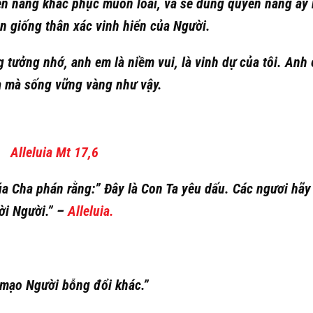
yền năng khắc phục muôn loài, và sẽ dùng quyền năng ấy
n giống thân xác vinh hiển của Người.
g tưởng nhớ, anh em là niềm vui, là vinh dự của tôi. Anh
a mà sống vững vàng như vậy.
Alleluia Mt 17,6
a Cha phán rằng:” Đây là Con Ta yêu dấu. Các ngươi hãy
lời Người.”
–
Alleluia.
 mạo Người bỗng đổi khác.”