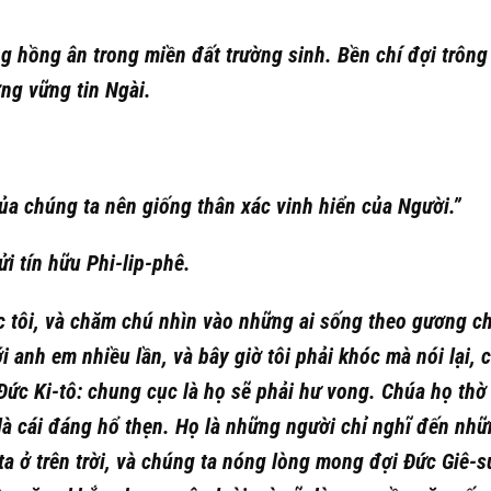
 hồng ân trong miền đất trường sinh. Bền chí đợi trông
ờng vững tin Ngài.
của chúng ta nên giống thân xác vinh hiển của Người.”
i tín hữu Phi-lip-phê.
c tôi, và chăm chú nhìn vào những ai sống theo gương c
ới anh em nhiều lần, và bây giờ tôi phải khóc mà nói lại, 
Đức Ki-tô: chung cục là họ sẽ phải hư vong. Chúa họ thờ 
i là cái đáng hổ thẹn. Họ là những người chỉ nghĩ đến nh
a ở trên trời, và chúng ta nóng lòng mong đợi Đức Giê-s