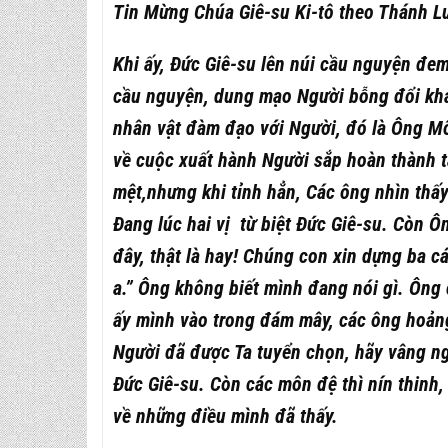
Tin Mừng Chúa Giê-su Ki-tô theo Thánh L
Khi ấy, Đức Giê-su lên núi cầu nguyện đe
cầu nguyện, dung mạo Người bỗng đổi khác,
nhân vật đàm đạo với Người, đó là Ông Mô-s
về cuộc xuất hành Người sắp hoàn thành t
mệt,nhưng khi tỉnh hẳn, Các ông nhìn thấ
Đang lúc hai vị từ biệt Đức Giê-su. Còn Ô
đây, thật là hay! Chúng con xin dựng ba c
a.” Ông không biết mình đang nói gì. Ông
ấy mình vào trong đám mây, các ông hoảng
Người đã được Ta tuyển chọn, hãy vâng ngh
Đức Giê-su. Còn các môn đệ thì nín thinh, 
về những điều mình đã thấy.