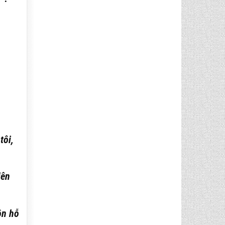
tôi,
iên
ôn hỗ