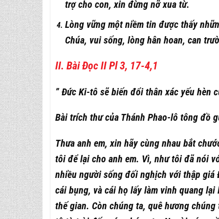
trợ cho con, xin đừng nỡ xua từ.
Lòng vững một niềm tin được thấy những
Chúa, vui sống, lòng hân hoan, can trư
II. Bài Đọc II Pl 3, 17-4,1
” Đức Ki-tô sẽ biến đổi thân xác yếu hèn 
Bài trích thư của Thánh Phao-lô tông đồ gử
Thưa anh em, xin hãy cùng nhau bắt chướ
tôi để lại cho anh em. Vì, như tôi đã nói v
nhiều người sống đối nghịch với thập giá 
cái bụng, và cái họ lấy làm vinh quang lạ
thế gian. Còn chúng ta, quê hương chúng t