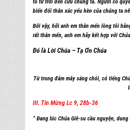
tô từ trời đến cứu chúng ta. Người có qu
biến đổi thân xác yếu hèn của chúng ta nê
Bởi vậy, hỡi anh em thân mến lòng tôi hằn
rất thân mến, anh em hãy kết hợp với Chú
Đó là Lời Chúa – Tạ Ơn Chúa
Từ trong đám mây sáng chói, có tiếng Chú
III. Tin Mừng Lc 9, 28b-36
” Đang lúc Chúa Giê-su cầu nguyện, dung