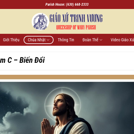
Parish House: (630) 668-2333
Giới Thiệu
Chúa Nhật
Thông Tin
Đoàn Thể
Video Giáo X
m C – Biến Đổi