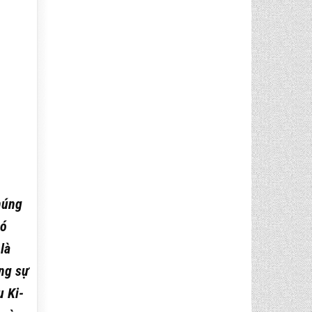
húng
có
là
ững sự
u Ki-