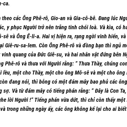
u-ca.
m theo các Ông Phê-rô, Gio-an và Gia-cô-bê. Đang lúc Ng
 y phục Người trở nên trắng tinh chói loà. Và kìa, có h
ê và Ông Ê-li-a. Hai vị hiện ra, rạng ngời vinh hiển, và
ại Giê-ru-sa-lem. Còn Ông Phê-rô và đồng bạn thì ngủ m
y vinh quang của Đức Giê-su, và hai nhân vật đứng bên N
ng Phê-rô và thưa với Người rằng: ” Thưa Thầy, chúng co
ái lều, một cho Thầy, một cho ông Mô-sê và một cho ông Ê
 còn đang nói, thì bỗng có một đám mây bao phủ các ông
 sợ. Và từ đám mây có tiếng phán rằng: ” Đây là Con Ta,
e lời Người !” Tiếng phán vừa dứt, thì chỉ còn thấy một
và trong những ngày ấy, các ông không kể lại cho ai biết