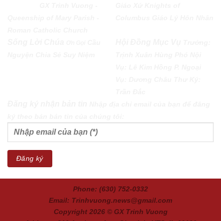
PARISH
GX Trinh Vuong -
Giáo Xứ
Knights of
Queenship of Mary Parish -
Columbus
Giáo Lý Hôn Nhân
Roman Catholic Church
Sống Lời Chúa
Hội Đồng Mục Vụ
Cầu
Trưởng:
Ơn Gọi
Nguyện
Chia Sẻ
Suy Niệm
Trịnh Xuân Hùng Phó Nội
Vụ: Lê Kim Hồng P. Ngoại
Vụ: Dương Châu Thư Ký:
Trần Đắc
Đăng ký nhận bản tin
Nhập địa chỉ email của bạn để đăng
ký theo bản bản tin của chúng tôi:
Phone: (630) 752-0332
Email: Trinhvuong.news@gmail.com
Copyright 2026 ©
GX Trinh Vuong