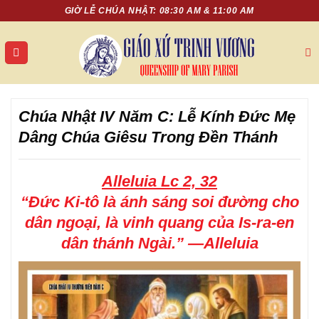
Chuyển
GIỜ LỄ CHÚA NHẬT: 08:30 AM & 11:00 AM
đến
nội
dung
Chúa Nhật IV Năm C: Lễ Kính Đức Mẹ
Dâng Chúa Giêsu Trong Đền Thánh
Alleluia
Lc 2, 32
“Đức Ki-tô là ánh sáng soi đường cho
dân ngoại, là vinh quang của Is-ra-en
dân thánh Ngài.”
—Alleluia