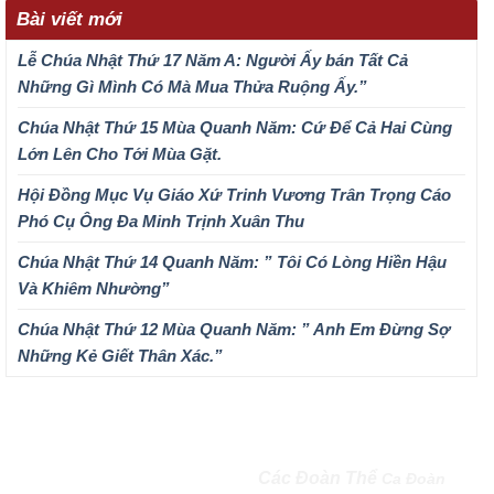
Bài viết mới
Lễ Chúa Nhật Thứ 17 Năm A: Người Ấy bán Tất Cả
Những Gì Mình Có Mà Mua Thửa Ruộng Ấy.”
Chúa Nhật Thứ 15 Mùa Quanh Năm: Cứ Để Cả Hai Cùng
Lớn Lên Cho Tới Mùa Gặt.
Hội Đồng Mục Vụ Giáo Xứ Trinh Vương Trân Trọng Cáo
Phó Cụ Ông Đa Minh Trịnh Xuân Thu
Chúa Nhật Thứ 14 Quanh Năm: ” Tôi Có Lòng Hiền Hậu
Và Khiêm Nhường”
Chúa Nhật Thứ 12 Mùa Quanh Năm: ” Anh Em Đừng Sợ
Những Kẻ Giết Thân Xác.”
QUEENSHIP OF MARY
Các Đoàn Thể
Ca Đoàn