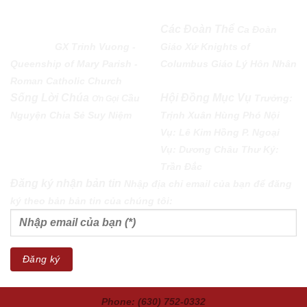
QUEENSHIP OF MARY
Các Đoàn Thể
Ca Đoàn
PARISH
GX Trinh Vuong -
Giáo Xứ
Knights of
Queenship of Mary Parish -
Columbus
Giáo Lý Hôn Nhân
Roman Catholic Church
Sống Lời Chúa
Hội Đồng Mục Vụ
Cầu
Trưởng:
Ơn Gọi
Nguyện
Chia Sẻ
Suy Niệm
Trịnh Xuân Hùng Phó Nội
Vụ: Lê Kim Hồng P. Ngoại
Vụ: Dương Châu Thư Ký:
Trần Đắc
Đăng ký nhận bản tin
Nhập địa chỉ email của bạn để đăng
ký theo bản bản tin của chúng tôi:
Phone: (630) 752-0332