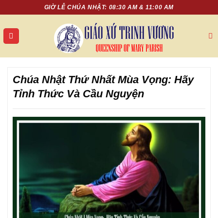
Chuyển
GIỜ LỄ CHÚA NHẬT: 08:30 AM & 11:00 AM
đến
nội
dung
Chúa Nhật Thứ Nhất Mùa Vọng: Hãy
Tỉnh Thức Và Cầu Nguyện