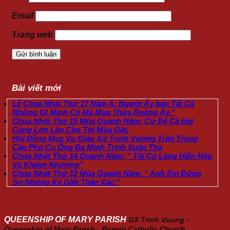
Email
Trang web
Bài viết mới
Lễ Chúa Nhật Thứ 17 Năm A: Người Ấy bán Tất Cả
Những Gì Mình Có Mà Mua Thửa Ruộng Ấy.”
Chúa Nhật Thứ 15 Mùa Quanh Năm: Cứ Để Cả Hai
Cùng Lớn Lên Cho Tới Mùa Gặt.
Hội Đồng Mục Vụ Giáo Xứ Trinh Vương Trân Trọng
Cáo Phó Cụ Ông Đa Minh Trịnh Xuân Thu
Chúa Nhật Thứ 14 Quanh Năm: ” Tôi Có Lòng Hiền Hậu
Và Khiêm Nhường”
Chúa Nhật Thứ 12 Mùa Quanh Năm: ” Anh Em Đừng
Sợ Những Kẻ Giết Thân Xác.”
QUEENSHIP OF MARY PARISH
GX Trinh Vuong -
Queenship of Mary Parish - Roman Catholic Church