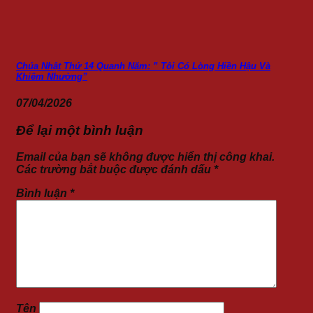
Chúa Nhật Thứ 14 Quanh Năm: ” Tôi Có Lòng Hiền Hậu Và
Khiêm Nhường”
07/04/2026
Để lại một bình luận
Email của bạn sẽ không được hiển thị công khai.
Các trường bắt buộc được đánh dấu
*
Bình luận
*
Tên