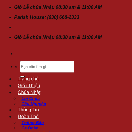
Chuyển
Giờ Lễ chúa Nhật: 08:30 am & 11:00 AM
đến
Parish House: (630) 668-2333
nội
dung
Giờ Lễ chúa Nhật: 08:30 am & 11:00 AM
Tìm
kiếm:
Trang chủ
Giới Thiệu
Chúa Nhật
Lời Chúa
Cầu Nguyện
Thông Tin
Đoàn Thể
Thông Báo
Ca Đoàn