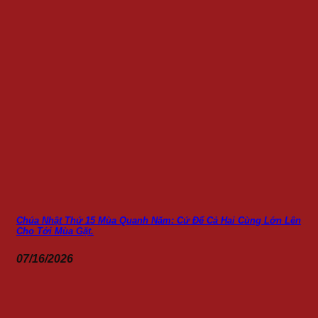
Chúa Nhật Thứ 15 Mùa Quanh Năm: Cứ Để Cả Hai Cùng Lớn Lên
Cho Tới Mùa Gặt.
07/16/2026