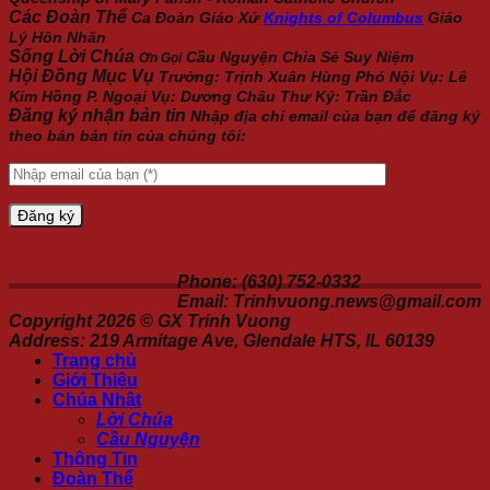
Các Đoàn Thể
Ca Đoàn Giáo Xứ
Knights of Columbus
Giáo
Lý Hôn Nhân
Sống Lời Chúa
Cầu Nguyện
Chia Sẻ
Suy Niệm
Ơn Gọi
Hội Đồng Mục Vụ
Trưởng: Trịnh Xuân Hùng Phó Nội Vụ: Lê
Kim Hồng P. Ngoại Vụ: Dương Châu Thư Ký: Trần Đắc
Đăng ký nhận bản tin
Nhập địa chỉ email của bạn để đăng ký
theo bản bản tin của chúng tôi:
Phone: (630) 752-0332
Email: Trinhvuong.news@gmail.com
Copyright 2026 ©
GX Trinh Vuong
Address: 219 Armitage Ave, Glendale HTS, IL 60139
Trang chủ
Giới Thiệu
Chúa Nhật
Lời Chúa
Cầu Nguyện
Thông Tin
Đoàn Thể