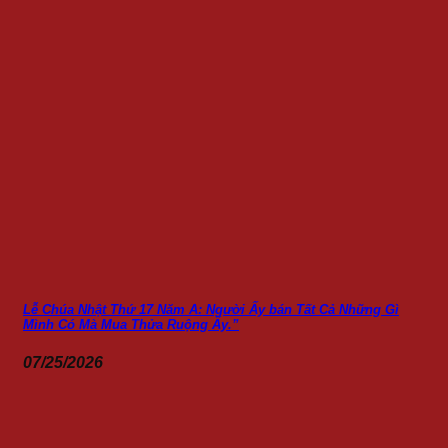
Lễ Chúa Nhật Thứ 17 Năm A: Người Ấy bán Tất Cả Những Gì
Mình Có Mà Mua Thửa Ruộng Ấy.”
07/25/2026