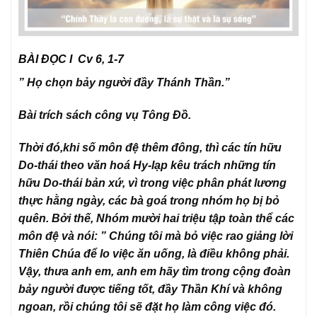
BÀI ĐỌC I Cv 6, 1-7
” Họ chọn bảy người đầy Thánh Thần.”
Bài trích sách công vụ Tông Đồ.
Thời đó,khi số môn đệ thêm đông, thì các tín hữu
Do-thái theo văn hoá Hy-lạp kêu trách những tín
hữu Do-thái bản xứ, vì trong việc phân phát lương
thực hằng ngày, các bà goá trong nhóm họ bị bỏ
quên. Bởi thế, Nhóm mười hai triệu tập toàn thể các
môn đệ và nói: ” Chúng tôi mà bỏ việc rao giảng lời
Thiên Chúa để lo việc ăn uống, là điều không phải.
Vậy, thưa anh em, anh em hãy tìm trong cộng đoàn
bảy người được tiếng tốt, đầy Thần Khí và không
ngoan, rồi chúng tôi sẽ đặt họ làm công việc đó.