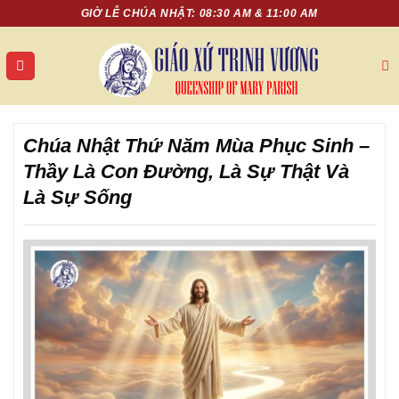
Chuyển
GIỜ LỄ CHÚA NHẬT: 08:30 AM & 11:00 AM
đến
nội
dung
Chúa Nhật Thứ Năm Mùa Phục Sinh –
Thầy Là Con Đường, Là Sự Thật Và
Là Sự Sống