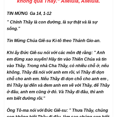
không qua Thầy.” Alleluia, Alleluia.
TIN MỪNG Ga 14, 1-12
” Chính Thầy là con đường, là sự thật và là sự
sống.”
Tin Mừng Chúa Giê-su Ki-tô theo Thánh Gio-an.
Khi ấy Đức Giê-su nói với các môn đệ rằng: ” Anh
em đừng xao xuyến! Hãy tin vào Thiên Chúa và tin
vào Thầy. Trong nhà Cha Thầy, có nhiều chỗ ở, nếu
không, Thầy đã nói với anh em rồi, vì Thầy đi dọn
chỗ cho anh em. Nếu Thầy đi dọn chỗ cho anh em ,
thì Thầy lại đến và đem anh em về với Thầy, để Thầy
ở đâu, anh em cũng ở đó. Và Thầy đi đâu, thì anh
em biết đường rồi.”
Ông Tô-ma nói với Đức Giê-su: ” Thưa Thầy, chúng
con không biết Thầy đi đâu, làm sao chúng con biết