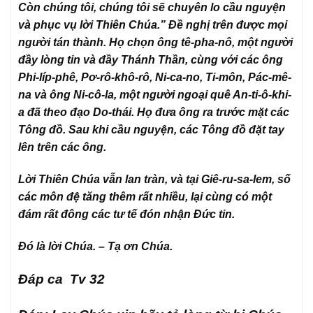
Còn chúng tôi, chúng tôi sẽ chuyên lo cầu nguyện
và phục vụ lời Thiên Chúa.” Đề nghị trên được mọi
người tán thành. Họ chọn ông tê-pha-nô, một người
đầy lòng tin và đầy Thánh Thần, cùng với các ông
Phi-líp-phê, Pơ-rô-khô-rô, Ni-ca-no, Ti-môn, Pác-mê-
na và ông Ni-cô-la, một người ngoại quê An-ti-ô-khi-
a đã theo đạo Do-thái. Họ đưa ông ra trước mặt các
Tông đồ. Sau khi cầu nguyện, các Tông đồ đặt tay
lên trên các ông.
Lời Thiên Chúa vẫn lan tràn, và tại Giê-ru-sa-lem, số
các môn đệ tăng thêm rất nhiều, lại cùng có một
đám rất đông các tư tế đón nhận Đức tin.
Đó là lời Chúa. – Tạ ơn Chúa.
Đáp ca Tv 32