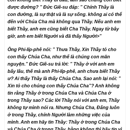
được đường? ” Đức Giê-su đáp: ” Chính Thầy là
con đường, là sự thật và là sự sống. không ai có thể
đến với Chúa Cha mà không qua Thầy. Nếu anh em
biết Thầy, anh em cũng biết Cha Thầy. Ngay từ bây
giờ, anh em biết Người và đã thấy Người>”
Ông Phi-líp-phê nói: ” Thưa Thầy, Xin Thầy tỏ cho
con thấy Chúa Cha, như thế là chúng con mãn
nguyện.” Đức Giê-su trả lời: ” Thầy ở với anh em
bấy lâu, thế mà anh Phi-líp-phê, anh chưa biết Thầy
ư? Ai thấy Thầy là thấy Chúa Cha. Sao anh lại nói: ”
Xin tỏ cho chúng con thấy Chúa Cha”? Anh không
tin rằng Thầy ở trong Chúa Cha và Chúa Cha ở
trong Thầy sao? Các lời Thầy nói với anh em, Thầy
không tự mình nói ra. Nhưng Chúa Cha, Đấng luôn
ở trong Thầy, chính Người làm những việc của
mình. Anh em hãy tin Thầy: Thầy ở trong Chúa Cha
và Chúa Cha ở trong Thầy, bằng không thì hãy tin vì