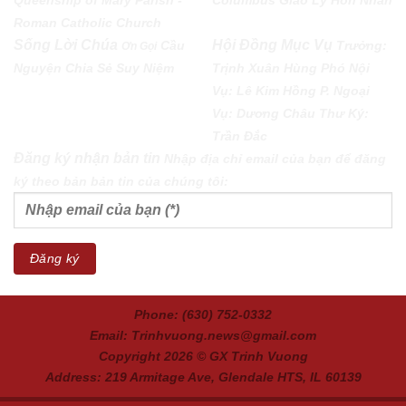
Queenship of Mary Parish -
Columbus
Giáo Lý Hôn Nhân
Roman Catholic Church
Sống Lời Chúa
Hội Đồng Mục Vụ
Cầu
Trưởng:
Ơn Gọi
Nguyện
Chia Sẻ
Suy Niệm
Trịnh Xuân Hùng Phó Nội
Vụ: Lê Kim Hồng P. Ngoại
Vụ: Dương Châu Thư Ký:
Trần Đắc
Đăng ký nhận bản tin
Nhập địa chỉ email của bạn để đăng
ký theo bản bản tin của chúng tôi:
Phone: (630) 752-0332
Email: Trinhvuong.news@gmail.com
Copyright 2026 ©
GX Trinh Vuong
Address: 219 Armitage Ave, Glendale HTS, IL 60139