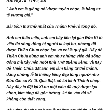
BÀI ĐỌC II 1 Pr 2, 4-9
” Anh em là giống nòi được tuyển chọn, là hàng tư
tế
vương giả.”
Bài trích thư thứ nhất của Thánh Phê-rô tông đồ.
Anh em thân mến, anh em hãy tiến lại gần Đức Ki-tô,
viên đá sống động bị người ta loại bỏ, nhưng đã
được Thiên Chúa chọn lựa và coi là quý giá. Hãy để
Thiên Chúa dùng anh em như những viên đá sống
động mà xây nên ngôi nhà Thờ thiêng liêng, và hãy
để Thiên Chúa đặt anh em làm hàng tư thế thánh,
dâng những lễ tế thiêng liêng đẹp lòng người nhờ
Đức Giê-su Ki-tô. Quả thật, có lời kinh Thánh chép:
Này đây ta đặt lại Xi-on một viên đá quý được lụa
chọn, làm tảng đá góc tường: kẻ tin vào đó sẽ
không còn thất vọng.