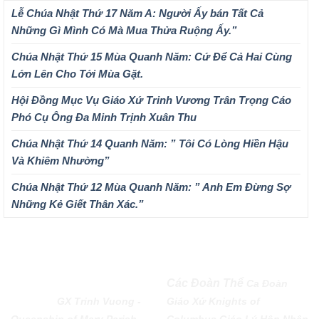
Lễ Chúa Nhật Thứ 17 Năm A: Người Ấy bán Tất Cả
Những Gì Mình Có Mà Mua Thửa Ruộng Ấy.”
Chúa Nhật Thứ 15 Mùa Quanh Năm: Cứ Để Cả Hai Cùng
Lớn Lên Cho Tới Mùa Gặt.
Hội Đồng Mục Vụ Giáo Xứ Trinh Vương Trân Trọng Cáo
Phó Cụ Ông Đa Minh Trịnh Xuân Thu
Chúa Nhật Thứ 14 Quanh Năm: ” Tôi Có Lòng Hiền Hậu
Và Khiêm Nhường”
Chúa Nhật Thứ 12 Mùa Quanh Năm: ” Anh Em Đừng Sợ
Những Kẻ Giết Thân Xác.”
QUEENSHIP OF MARY
Các Đoàn Thể
Ca Đoàn
PARISH
GX Trinh Vuong -
Giáo Xứ
Knights of