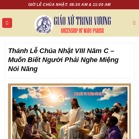
Chuyển
GIỜ LỄ CHÚA NHẬT: 08:30 AM & 11:00 AM
đến
nội
dung
Thánh Lễ Chúa Nhật VIII Năm C –
Muốn Biết Người Phải Nghe Miệng
Nói Năng