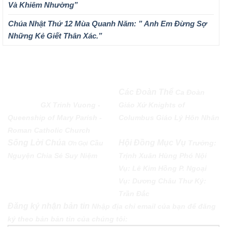
Và Khiêm Nhường”
Chúa Nhật Thứ 12 Mùa Quanh Năm: ” Anh Em Đừng Sợ
Những Kẻ Giết Thân Xác.”
QUEENSHIP OF MARY
Các Đoàn Thể
Ca Đoàn
PARISH
GX Trinh Vuong -
Giáo Xứ
Knights of
Queenship of Mary Parish -
Columbus
Giáo Lý Hôn Nhân
Roman Catholic Church
Sống Lời Chúa
Hội Đồng Mục Vụ
Cầu
Trưởng:
Ơn Gọi
Nguyện
Chia Sẻ
Suy Niệm
Trịnh Xuân Hùng Phó Nội
Vụ: Lê Kim Hồng P. Ngoại
Vụ: Dương Châu Thư Ký:
Trần Đắc
Đăng ký nhận bản tin
Nhập địa chỉ email của bạn để đăng
ký theo bản bản tin của chúng tôi: