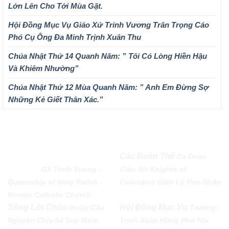
Lớn Lên Cho Tới Mùa Gặt.
Hội Đồng Mục Vụ Giáo Xứ Trinh Vương Trân Trọng Cáo
Phó Cụ Ông Đa Minh Trịnh Xuân Thu
Chúa Nhật Thứ 14 Quanh Năm: ” Tôi Có Lòng Hiền Hậu
Và Khiêm Nhường”
Chúa Nhật Thứ 12 Mùa Quanh Năm: ” Anh Em Đừng Sợ
Những Kẻ Giết Thân Xác.”
QUEENSHIP OF MARY
Các Đoàn Thể
Ca Đoàn
PARISH
GX Trinh Vuong -
Giáo Xứ
Knights of
Queenship of Mary Parish -
Columbus
Giáo Lý Hôn Nhân
Roman Catholic Church
Sống Lời Chúa
Hội Đồng Mục Vụ
Cầu
Trưởng:
Ơn Gọi
Nguyện
Chia Sẻ
Suy Niệm
Trịnh Xuân Hùng Phó Nội