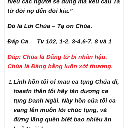
hiệu các ngươi sẽ dùng mà kêu cầu Ta
từ đời nọ đến đời kia.”
Đó là Lời Chúa – Tạ ơn Chúa.
Đáp Ca Tv 102, 1-2. 3-4,6-7. 8 và 1
Đáp:
Chúa là Đấng từ bi nhân hậu.
Chúa là Đấng hằng luôn xót thương.
Linh hồn tôi ơi mau ca tụng Chúa đi,
toaafn thân tôi hãy tán dương ca
tụng Danh Ngài. Này hồn của tôi ca
vang lên muôn lời chúc tụng, và
đừng lãng quên biết bao nhiêu ân