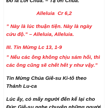
Đó là Lời Chúa. – Tạ ơn Chúa.
Alleluia Cr 6,2
” Này là lúc thuận tiện. Này là ngày
cứu độ.” – Alleluia, Alleluia.
III. Tin Mừng Lc 13, 1-9
” Nếu các ông không chịu sám hối, thì
các ông cũng sẽ chết hết y như vậy.”
Tin Mừng Chúa Giê-su Ki-tô theo
Thánh Lu-ca
Lúc ấy, có mấy người đến kể lại cho
Đức Giê-su nghe chuyện những người