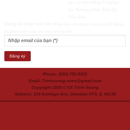
Vụ: Lê Kim Hồng P. Ngoại
Vụ: Dương Châu Thư Ký:
Trần Đắc
Đăng ký nhận bản tin
Nhập địa chỉ email của bạn để đăng
ký theo bản bản tin của chúng tôi:
Phone: (630) 752-0332
Email: Trinhvuong.news@gmail.com
Copyright 2026 ©
GX Trinh Vuong
Address: 219 Armitage Ave, Glendale HTS, IL 60139