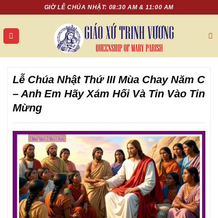
Chuyển
GIỜ LỄ CHÚA NHẬT: 08:30 AM & 11:00 AM
đến
nội
dung
Lễ Chúa Nhật Thứ III Mùa Chay Năm C
– Anh Em Hãy Xám Hối Và Tin Vào Tin
Mừng