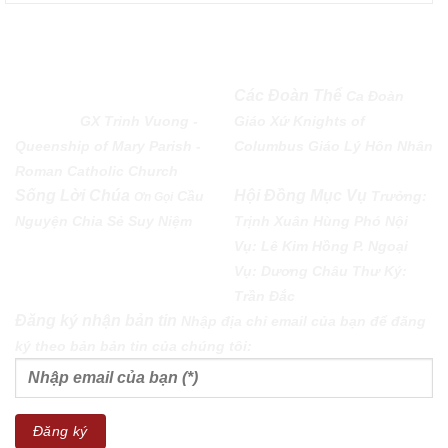
QUEENSHIP OF MARY
Các Đoàn Thể
Ca Đoàn
PARISH
GX Trinh Vuong -
Giáo Xứ
Knights of
Queenship of Mary Parish -
Columbus
Giáo Lý Hôn Nhân
Roman Catholic Church
Sống Lời Chúa
Hội Đồng Mục Vụ
Cầu
Trưởng:
Ơn Gọi
Nguyện
Chia Sẻ
Suy Niệm
Trịnh Xuân Hùng Phó Nội
Vụ: Lê Kim Hồng P. Ngoại
Vụ: Dương Châu Thư Ký:
Trần Đắc
Đăng ký nhận bản tin
Nhập địa chỉ email của bạn để đăng
ký theo bản bản tin của chúng tôi: