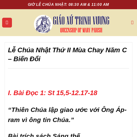
Chuyển
GIỜ LỄ CHÚA NHẬT: 08:30 AM & 11:00 AM
đến
nội
dung
Lễ Chúa Nhật Thứ II Mùa Chay Năm C
– Biến Đổi
I. Bài Đọc 1: St 15,5-12.17-18
“Thiên Chúa lập giao ước với Ông Áp-
ram vì ông tin Chúa.”
Bài trích sách Sáng thế