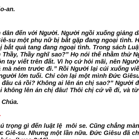
o-an.
n dân đến với Người. Người ngồi xuống giảng d
ê-su một phụ nữ bị bắt gặp đang ngoại tình. H
ị bắt quả tang đang ngoại tình. Trong sách Luậ
 Thầy, Thầy nghĩ sao?” Họ nói thế nhằm thử N
tay viết trên đất. Vì họ cứ hỏi mãi, nên Ngườ
đá mà ném trước đi.” Rồi Người lại cúi xuống viế
 người lớn tuổi. Chỉ còn lại một mình Đức Giês
ọ đâu cả rồi? Không ai lên án chị sao?” Người
ôi không lên án chị đâu! Thôi chị cứ về đi, và 
n Chúa.
.
ú trọng gì đến luật lệ môi se. Cũng chẳng mà
c Giê-su. Nhưng một lần nữa. Đức Giêsu đã ch