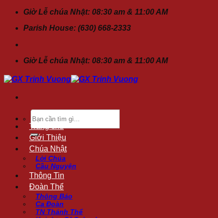
Chuyển
Giờ Lễ chúa Nhật: 08:30 am & 11:00 AM
đến
Parish House: (630) 668-2333
nội
dung
Giờ Lễ chúa Nhật: 08:30 am & 11:00 AM
Tìm
kiếm:
Trang chủ
Giới Thiệu
Chúa Nhật
Lời Chúa
Cầu Nguyện
Thông Tin
Đoàn Thể
Thông Báo
Ca Đoàn
TN Thánh Thể