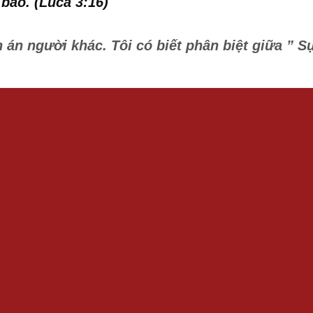
báo. (Luca 3:16)
n án người khác. Tôi có biết phân biệt giữa ” S