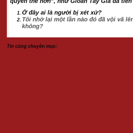
quyền thế hơn”, như Gioan Tẩy Giả đã tiên 
Ở đây ai là người bị xét xử?
Tôi nhớ lại một lần nào đó đã vội vã lê
không?
Tin cùng chuyên mục: