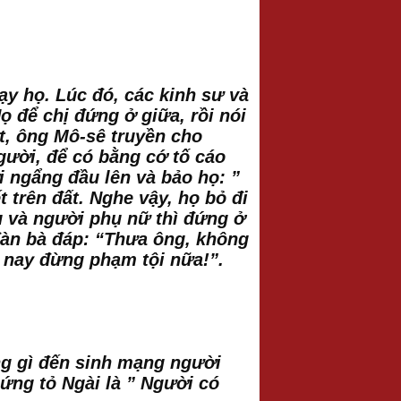
ạy họ. Lúc đó, các kinh sư và
ọ để chị đứng ở giữa, rồi nói
t, ông Mô-sê truyền cho
gười, để có bằng cớ tố cáo
i ngẩng đầu lên và bảo họ: ”
t trên đất. Nghe vậy, họ bỏ đi
u và người phụ nữ thì đứng ở
 đàn bà đáp: “Thưa ông, không
từ nay đừng phạm tội nữa!”.
ng gì đến sinh mạng người
ứng tỏ Ngài là ” Người có