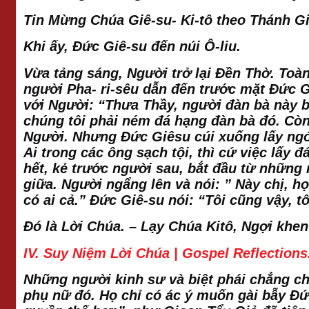
Tin Mừng Chúa Giê-su- Ki-tô theo Thánh Gi
Khi ấy, Đức Giê-su đến núi Ô-liu.
Vừa tảng sáng, Người trở lại Đền Thờ. Toà
người Pha- ri-sêu dẫn đến trước mặt Đức Gi
với Người: “Thưa Thầy, người đàn bà này b
chúng tôi phải ném đá hạng đàn bà đó. Còn
Người. Nhưng Đức Giêsu cúi xuống lấy ngón 
Ai trong các ông sạch tội, thì cứ việc lấy 
hết, kẻ trước người sau, bắt đầu từ những
giữa. Người ngẩng lên và nói: ” Này chị, h
có ai cả.” Đức Giê-su nói: “Tôi cũng vậy, t
Đó là Lời Chúa. – Lạy Chúa Kitô, Ngợi khe
IV. Suy Niệm Lời Chúa | Gospel Reflections
Những người kinh sư và biệt phái chẳng ch
phụ nữ đó. Họ chỉ có ác ý muốn gài bẫy Đứ