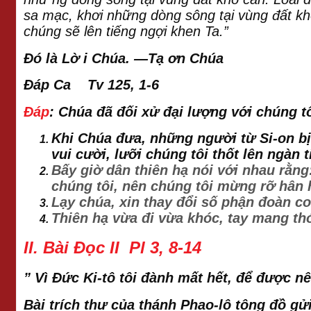
sa mạc, khơi những dòng sông tại vùng đất kh
chúng sẽ lên tiếng ngợi khen Ta.”
Đó là Lờ i Chúa. —Tạ ơn Chúa
Đáp Ca Tv 125, 1-6
Đáp
:
Chúa đã đối xử đại lượng với chúng t
Khi Chúa đưa, những người từ Si-on bị
vui cười, lưỡi chúng tôi thốt lên ngàn
Bấy giờ dân thiên hạ nói với nhau rằng
chúng tôi, nên chúng tôi mừng rỡ hân
Lạy chúa, xin thay đổi số phận đoàn co
Thiên hạ vừa đi vừa khóc, tay mang thó
II. Bài Đọc II Pl 3, 8-14
” Vì Đức Ki-tô tôi đành mất hết, để được n
Bài trích thư của thánh Phao-lô tông đồ gửi