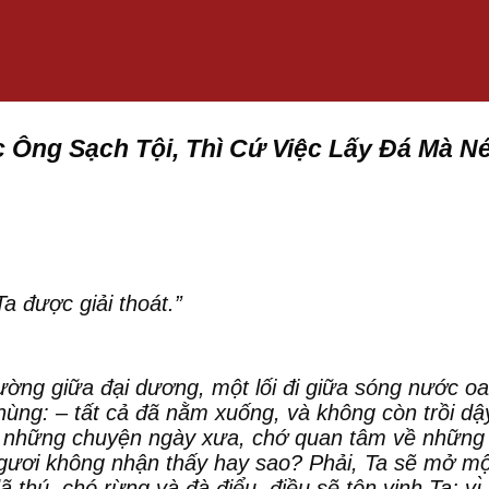
 Ông Sạch Tội, Thì Cứ Việc Lấy Đá Mà N
a được giải thoát.”
ường giữa đại dương, một lối đi giữa sóng nước o
g: – tất cả đã nằm xuống, và không còn trồi dậy, 
 những chuyện ngày xưa, chớ quan tâm về những v
c ngươi không nhận thấy
hay sao? Phải, Ta sẽ mở mô
ã thú, chó rừng và đà điểu, điều sẽ tôn vinh Ta; 