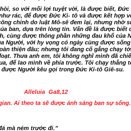
thòi, so với mối lợi tuyệt vời, là được biết, Đức
cả như rác, để được Đức Ki- tô và được kết hợp
công chính do luật Mô-sê đem lại, nhưng nhờ s
a ban, dựa trên lòng tin. Vấn đề là được biết c
nh, cùng được thông phần những đau khổ của 
a Người, với hy vọng có ngày cùng được sống lạ
 hoàn thiện đâu; nhưng tôi đang cố gắng chạy tớ
oạt. Thưa anh em, tôi không nghĩ mình đã chiế
a, để lao mình về phía trước. Tôi chạy thẳng 
 được Người kêu gọi trong Đức Ki-tô Giê-su.
Alleluia Ga8,12
ian. Ai theo ta sẽ được ánh sáng ban sự sống.” 
y đá mà ném trước đi.”