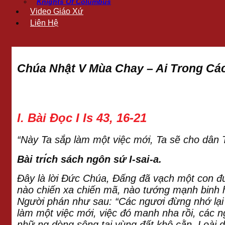
Knights Of Columbus
Video Giáo Xứ
Liên Hệ
Chúa Nhật V Mùa Chay – Ai Trong Các
I. Bài Ðọc I Is 43, 16-21
“Này Ta sắp làm một việc mới, Ta sẽ
cho dân T
Bài trı́ch sách ngôn sứ I-sai-a.
Đây là lời Đức Chúa, Đấng đã vạch một con đ
nào chiến xa chiến mã, nào tướng mạnh binh hùn
Người phán như sau: “Các ngươi đừng nhớ lại
làm một việc mới, việc đó manh nha rồi, cá
nhữ ng dòng sông tại vùng đất khô cằn. Loài d