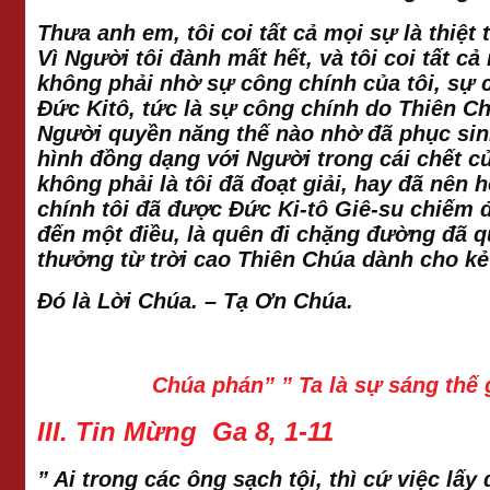
Thưa anh em, tôi coi tất cả mọi sự là thiệt 
Vì Người tôi đành mất hết, và tôi coi tất 
không phải nhờ sự công chính của tôi, sự 
Đức Kitô, tức là sự công chính do Thiên Chú
Người quyền năng thế nào nhờ đã phục si
hình đồng dạng với Người trong cái chết củ
không phải là tôi đã đoạt giải, hay đã nên
chính tôi đã được Đức Ki-tô Giê-su chiếm đ
đến một điều, là quên đi chặng đường đã qu
thưởng từ trời cao Thiên Chúa dành cho kẻ
Đó là Lời Chúa. – Tạ Ơn Chúa
.
Chúa phán” ” Ta là sự sáng thế g
III. Tin Mừng Ga 8, 1-11
” Ai trong các ông sạch tội, thì cứ việc lấ