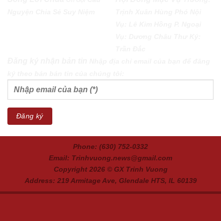
Ơn Gọi
Nguyện
Chia Sẻ
Suy Niệm
Trịnh Xuân Hùng Phó Nội
Vụ: Lê Kim Hồng P. Ngoại
Vụ: Dương Châu Thư Ký:
Trần Đắc
Đăng ký nhận bản tin
Nhập địa chỉ email của bạn để đăng
ký theo bản bản tin của chúng tôi:
Phone: (630) 752-0332
Email: Trinhvuong.news@gmail.com
Copyright 2026 ©
GX Trinh Vuong
Address: 219 Armitage Ave, Glendale HTS, IL 60139