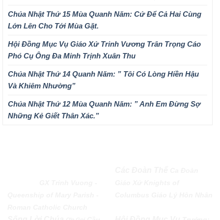
Chúa Nhật Thứ 15 Mùa Quanh Năm: Cứ Để Cả Hai Cùng
Lớn Lên Cho Tới Mùa Gặt.
Hội Đồng Mục Vụ Giáo Xứ Trinh Vương Trân Trọng Cáo
Phó Cụ Ông Đa Minh Trịnh Xuân Thu
Chúa Nhật Thứ 14 Quanh Năm: ” Tôi Có Lòng Hiền Hậu
Và Khiêm Nhường”
Chúa Nhật Thứ 12 Mùa Quanh Năm: ” Anh Em Đừng Sợ
Những Kẻ Giết Thân Xác.”
QUEENSHIP OF MARY
Các Đoàn Thể
Ca Đoàn
PARISH
GX Trinh Vuong -
Giáo Xứ
Knights of
Queenship of Mary Parish -
Columbus
Giáo Lý Hôn Nhân
Roman Catholic Church
Sống Lời Chúa
Hội Đồng Mục Vụ
Cầu
Trưởng: