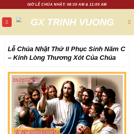
Chuyển
GIỜ LỄ CHÚA NHẬT: 08:30 AM & 11:00 AM
đến
nội
dung
Lễ Chúa Nhật Thứ II Phục Sinh Năm C
– Kính Lòng Thương Xót Của Chúa