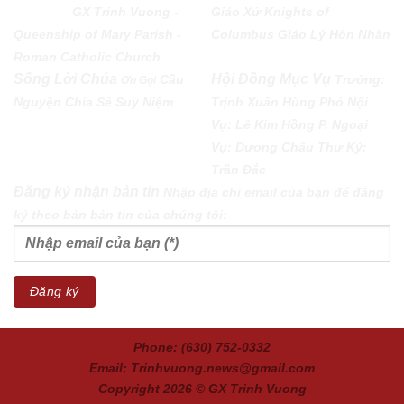
PARISH
GX Trinh Vuong -
Giáo Xứ
Knights of
Queenship of Mary Parish -
Columbus
Giáo Lý Hôn Nhân
Roman Catholic Church
Sống Lời Chúa
Hội Đồng Mục Vụ
Cầu
Trưởng:
Ơn Gọi
Nguyện
Chia Sẻ
Suy Niệm
Trịnh Xuân Hùng Phó Nội
Vụ: Lê Kim Hồng P. Ngoại
Vụ: Dương Châu Thư Ký:
Trần Đắc
Đăng ký nhận bản tin
Nhập địa chỉ email của bạn để đăng
ký theo bản bản tin của chúng tôi:
Phone: (630) 752-0332
Email: Trinhvuong.news@gmail.com
Copyright 2026 ©
GX Trinh Vuong