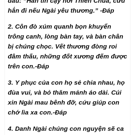
đầu:
“Hắn tin cậy nơi Thiên Chúa, cứu
hắn đi nếu Ngài yêu thương.” -Đáp
2. Côn đò xúm quanh bọn khuyển
trông canh, lòng bàn tay, và bàn chân
bị chúng chọc.
Vết thương đòng roi
đâm thấu, những đốt xương đếm được
trên con.-Đáp
3. Y phục của con họ sẻ chia nhau, họ
đùa vui, và bỏ thăm mảnh áo dài.
Cúi
xin Ngài mau bênh đỡ, cứu giúp con
chớ lìa xa con.-Đáp
4. Danh Ngài chúng con nguyện sẽ ca