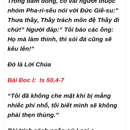
Trong đám đông, có vài người thuộc
nhóm Pha-ri-sêu nói với Đức Giê-su:”
Thưa thầy, Thầy trách môn đệ Thầy đi
chứ!” Người đáp:” Tôi bảo các ông:
Họ mà làm thinh, thì sỏi đá cũng sẽ
kêu lên!”
Đó là Lời Chúa
Bài Đoc I: Is 50,4-7
“Tôi đã không che mặt khi bị mắng
nhiếc phỉ nhổ, tôi biết mình sẽ không
phải thẹn thùng.”