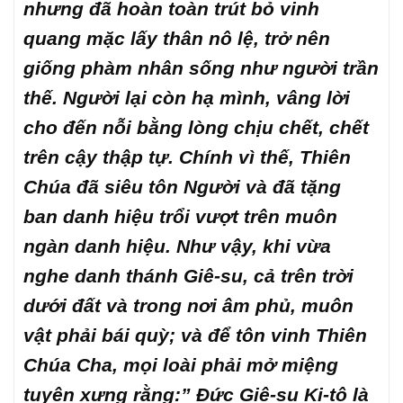
nhưng đã hoàn toàn trút bỏ vinh
quang mặc lấy thân nô lệ, trở nên
giống phàm nhân sống như người trần
thế. Người lại còn hạ mình, vâng lời
cho đến nỗi bằng lòng chịu chết, chết
trên cậy thập tự. Chính vì thế, Thiên
Chúa đã siêu tôn Người và đã tặng
ban danh hiệu trổi vượt trên muôn
ngàn danh hiệu. Như vậy, khi vừa
nghe danh thánh Giê-su, cả trên trời
dưới đất và trong nơi âm phủ, muôn
vật phải bái quỳ; và để tôn vinh Thiên
Chúa Cha, mọi loài phải mở miệng
tuyên xưng rằng:” Đức Giê-su Ki-tô là