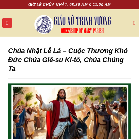
Chuyển
GIỜ LỄ CHÚA NHẬT: 08:30 AM & 11:00 AM
đến
nội
dung
Chúa Nhật Lễ Lá – Cuộc Thương Khó
Đức Chúa Giê-su Ki-tô, Chúa Chúng
Ta