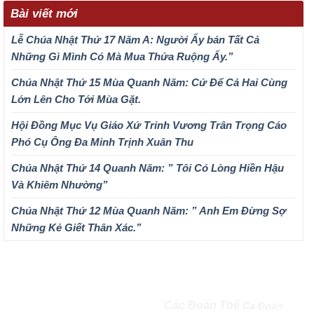
Bài viết mới
Lễ Chúa Nhật Thứ 17 Năm A: Người Ấy bán Tất Cả
Những Gì Mình Có Mà Mua Thửa Ruộng Ấy.”
Chúa Nhật Thứ 15 Mùa Quanh Năm: Cứ Để Cả Hai Cùng
Lớn Lên Cho Tới Mùa Gặt.
Hội Đồng Mục Vụ Giáo Xứ Trinh Vương Trân Trọng Cáo
Phó Cụ Ông Đa Minh Trịnh Xuân Thu
Chúa Nhật Thứ 14 Quanh Năm: ” Tôi Có Lòng Hiền Hậu
Và Khiêm Nhường”
Chúa Nhật Thứ 12 Mùa Quanh Năm: ” Anh Em Đừng Sợ
Những Kẻ Giết Thân Xác.”
QUEENSHIP OF MARY
Các Đoàn Thể
Ca Đoàn