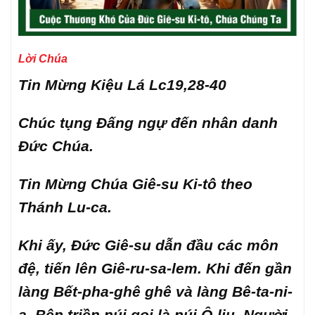
Lời Chúa
Tin Mừng Kiệu Lá Lc19,28-40
Chúc tụng Đấng ngự đến nhân danh
Đức Chúa.
Tin Mừng Chúa Giê-su Ki-tô theo
Thánh Lu-ca.
Khi ấy, Đức Giê-su dẫn đầu các môn
đệ, tiến lên Giê-ru-sa-lem. Khi đến gần
làng Bết-pha-ghê ghê và làng Bê-ta-ni-
a. Bên triền núi gọi là núi Ô-liu, Người