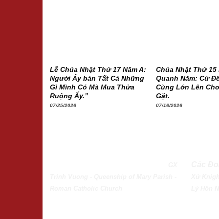
Lễ Chúa Nhật Thứ 17 Năm A:
Chúa Nhật Thứ 15
Người Ấy bán Tất Cả Những
Quanh Năm: Cứ Để
Gì Mình Có Mà Mua Thửa
Cùng Lớn Lên Cho
Ruộng Ấy.”
Gặt.
07/25/2026
07/16/2026
QUEENSHIP OF MARY PARISH
Các Đo
GX
Trinh Vuong - Queenship of Mary Parish -
Xứ
Knigh
Roman Catholic Church
Lý Hôn 