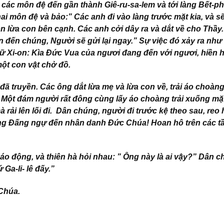
các môn đệ đến gần thành Giê-ru-sa-lem và tới làng Bết-ph
 hai môn đệ và bảo:” Các anh đi vào làng trước mặt kia, và s
n lừa con bên cạnh. Các anh cởi dây ra và dắt về cho Thầy
 cần đến chúng, Người sẽ gửi lại ngay.” Sự việc đó xảy ra như
ữ Xi-on: Kìa Đức Vua của ngươi đang đến với ngươi, hiền 
một con vật chở đồ.
 đã truyền. Các ông dắt lừa mẹ và lừa con về, trải áo choàn
. Một đám người rất đông cùng lấy áo choàng trải xuống mặ
 rải lên lối đi. Dân chúng, người đi trước kệ theo sau, reo 
ụng Đấng ngự đến nhân danh Đức Chúa! Hoan hô trên các t
áo động, và thiên hà hỏi nhau: ” Ông này là ai vậy?” Dân 
 Ga-li- lê đấy.”
 Chúa.