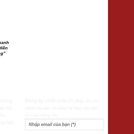
uanh
Hiền
ng”
Đăng ký nhận bản tin
Trưởng:
Nhập địa chỉ
Nội Vụ:
email của bạn để đăng ký theo bản bản
Vụ:
tin của chúng tôi:
rần Đắc