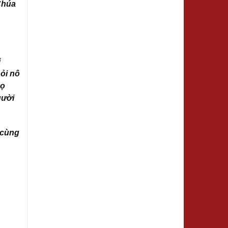
 Chúa
i
ỏi nô
họ
gười
 cùng