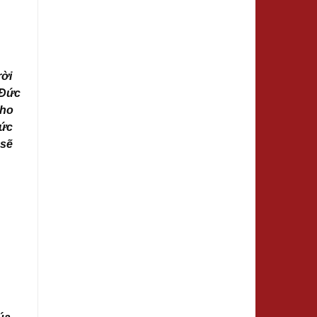
rời
 Đức
cho
Đức
 sẽ