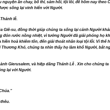
 nguyện ăn chay, bố thí, sám hối, tội lỗi, để hôm nay theo
ược sống lại vinh hiển với Người.
 Thánh lễ.
 Giê-su, đồng thời giúp chúng ta sống lại cảnh Người khả
 đón rước nồng nhiệt, vì tưởng Người đã giải phóng họ kh
iền hoà khiêm tốn, đến giải thoát nhân loại tội lỗi. Vì thế 
i Thương Khó, chúng ta nhìn thấy họ làm khổ Người, bắt n
ành Gierusalem, và hiệp dâng Thánh Lễ . Xin cho chúng ta
ng lại với Người.
Chúa.”
-thêu.