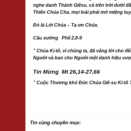
nghe danh Thánh Giêsu, cả trên trời dưới đấ
Thiên Chúa Cha, mọi loài phải mở miệng tuy
Đó là Lời Chúa – Tạ ơn Chúa.
Câu xướng Phil 2,8-9
” Chúa Ki-tô, vì chúng ta, đã vâng lời cho đế
Người và ban cho Người một danh hiệu vượt
Tin Mừng Mt 26,14-27,66
” Cuộc Thương khó Đức Chúa Giê-su Ki-tô 
Tin cùng chuyên mục: