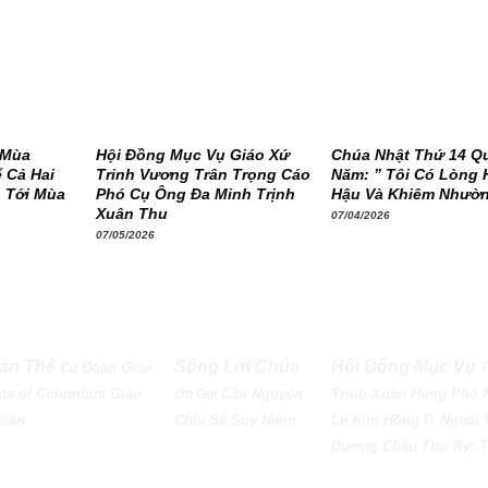
 Mùa
Hội Đồng Mục Vụ Giáo Xứ
Chúa Nhật Thứ 14 Q
 Cả Hai
Trinh Vương Trân Trọng Cáo
Năm: ” Tôi Có Lòng 
 Tới Mùa
Phó Cụ Ông Đa Minh Trịnh
Hậu Và Khiêm Nhườ
Xuân Thu
07/04/2026
07/05/2026
àn Thể
Sống Lời Chúa
Hội Đồng Mục Vụ
Ca Đoàn Giáo
ts of Columbus
Giáo
Cầu Nguyện
Trịnh Xuân Hùng Phó 
Ơn Gọi
Nhân
Chia Sẻ
Suy Niệm
Lê Kim Hồng P. Ngoại 
Dương Châu Thư Ký: T