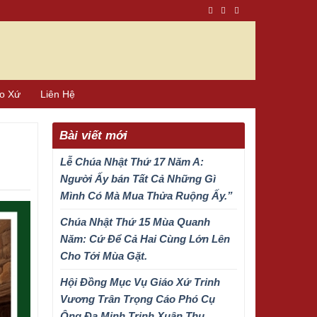
áo Xứ
Liên Hệ
Bài viết mới
Lễ Chúa Nhật Thứ 17 Năm A:
Người Ấy bán Tất Cả Những Gì
Mình Có Mà Mua Thửa Ruộng Ấy.”
Chúa Nhật Thứ 15 Mùa Quanh
Năm: Cứ Để Cả Hai Cùng Lớn Lên
Cho Tới Mùa Gặt.
Hội Đồng Mục Vụ Giáo Xứ Trinh
Vương Trân Trọng Cáo Phó Cụ
Ông Đa Minh Trịnh Xuân Thu