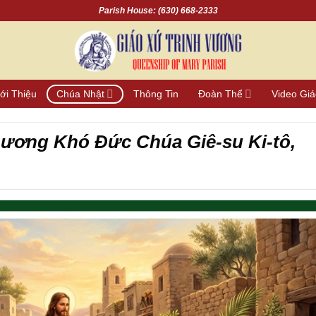
Parish House: (630) 668-2333
ới Thiệu
Chúa Nhật
Thông Tin
Đoàn Thể
Video Gi
hương Khó Đức Chúa Giê-su Ki-tô,