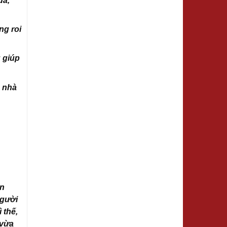
úa,
ng roi
 giúp
ệ nhà
ên
người
 thế,
 vừa