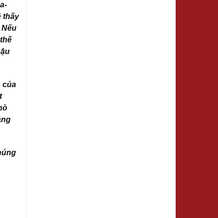
a-
ẽ thấy
. Nếu
 thế
hậu
g của
t
hò
ầng
chúng