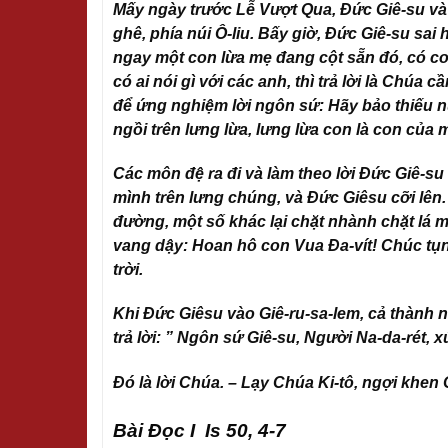
Mấy ngày trước Lễ Vượt Qua, Đức Giê-su và 
ghê, phía núi Ô-liu. Bấy giờ, Đức Giê-su sai
ngay một con lừa mẹ đang cột sẵn đó, có co
có ai nói gì với các anh, thì trả lời là Chúa
để ứng nghiệm lời ngôn sứ: Hãy bảo thiếu n
ngồi trên lưng lừa, lưng lừa con là con của 
Các môn đệ ra đi và làm theo lời Đức Giê-su
mình trên lưng chúng, và Đức Giêsu cỡi lên
đường, một số khác lại chặt nhành chặt lá mà
vang dậy: Hoan hô con Vua Đa-vít! Chúc t
trời.
Khi Đức Giêsu vào Giê-ru-sa-lem, cả thành n
trả lời: ” Ngôn sứ Giê-su, Người Na-da-rét, xứ
Đó là lời Chúa. – Lạy Chúa Ki-tô, ngợi khen
Bài Đọc I Is 50, 4-7