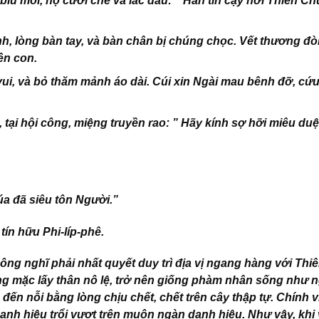
ỉu môi, họ cười chê và lắc đầu: ” Hắn tin cậy nơi Thiên Ch
 lòng bàn tay, và bàn chân bị chúng chọc. Vết thương đò
ên con.
ui, và bỏ thăm mảnh áo dài. Cúi xin Ngài mau bênh đỡ, cứu
tại hội công, miệng truyền rao: ” Hãy kính sợ hỡi miêu du
úa đã siêu tôn Người.”
tín hữu Phi-líp-phê.
ông nghĩ phải nhất quyết duy trì địa vị ngang hàng với Thi
ng mặc lấy thân nô lệ, trở nên giống phàm nhân sống như 
 đến nỗi bằng lòng chịu chết, chết trên cây thập tự. Chính vì
anh hiệu trổi vượt trên muôn ngàn danh hiệu. Như vậy, khi