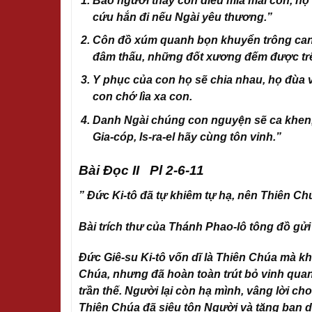
Bao người thấy con điều mỉa mai con, họ b
cứu hắn đi nếu Ngài yêu thương.”
Côn đồ xúm quanh bọn khuyển trông canh,
đâm thấu, những đốt xương đếm được tr
Y phục của con họ sẽ chia nhau, họ đùa v
con chớ lìa xa con.
Danh Ngài chúng con nguyện sẽ ca khen, 
Gia-cóp, Is-ra-el hãy cùng tôn vinh.”
Bài Đọc II Pl 2-6-11
” Đức Ki-tô đã tự khiêm tự hạ, nên Thiên Ch
Bài trích thư của Thánh Phao-lô tông đồ gửi 
Đức Giê-su Ki-tô vốn dĩ là Thiên Chúa mà kh
Chúa, nhưng đã hoàn toàn trút bỏ vinh qua
trần thế. Người lại còn hạ mình, vâng lời cho
Thiên Chúa đã siêu tôn Người và tặng ban d