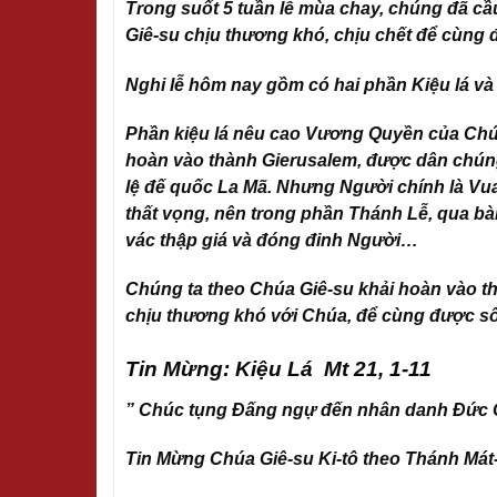
Trong suốt 5 tuần lễ mùa chay, chúng đã cầu
Giê-su chịu thương khó, chịu chết để cùng đ
Nghi lễ hôm nay gồm có hai phần Kiệu lá và
Phần kiệu lá nêu cao Vương Quyền của Chúa
hoàn vào thành Gierusalem, được dân chúng
lệ đế quốc La Mã. Nhưng Người chính là Vua h
thất vọng, nên trong phần Thánh Lễ, qua bà
vác thập giá và đóng đinh Người…
Chúng ta theo Chúa Giê-su khải hoàn vào th
chịu thương khó với Chúa, để cùng được số
Tin Mừng: Kiệu Lá Mt 21, 1-11
” Chúc tụng Đấng ngự đến nhân danh Đức 
Tin Mừng Chúa Giê-su Ki-tô theo Thánh Mát