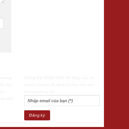
Đăng ký nhận bản tin
Trưởng:
Nhập địa chỉ
Nội Vụ:
email của bạn để đăng ký theo bản bản
Vụ:
tin của chúng tôi:
rần Đắc