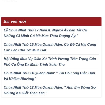
Bài viết mới
Lễ Chúa Nhật Thứ 17 Năm A: Người Ấy bán Tất Cả
Những Gì Mình Có Mà Mua Thửa Ruộng Ấy.”
Chúa Nhật Thứ 15 Mùa Quanh Năm: Cứ Để Cả Hai Cùng
Lớn Lên Cho Tới Mùa Gặt.
Hội Đồng Mục Vụ Giáo Xứ Trinh Vương Trân Trọng Cáo
Phó Cụ Ông Đa Minh Trịnh Xuân Thu
Chúa Nhật Thứ 14 Quanh Năm: ” Tôi Có Lòng Hiền Hậu
Và Khiêm Nhường”
Chúa Nhật Thứ 12 Mùa Quanh Năm: ” Anh Em Đừng Sợ
Những Kẻ Giết Thân Xác.”