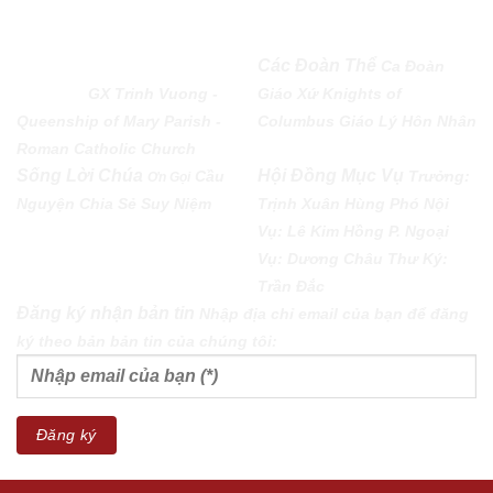
QUEENSHIP OF MARY
Các Đoàn Thể
Ca Đoàn
PARISH
GX Trinh Vuong -
Giáo Xứ
Knights of
Queenship of Mary Parish -
Columbus
Giáo Lý Hôn Nhân
Roman Catholic Church
Sống Lời Chúa
Hội Đồng Mục Vụ
Cầu
Trưởng:
Ơn Gọi
Nguyện
Chia Sẻ
Suy Niệm
Trịnh Xuân Hùng Phó Nội
Vụ: Lê Kim Hồng P. Ngoại
Vụ: Dương Châu Thư Ký:
Trần Đắc
Đăng ký nhận bản tin
Nhập địa chỉ email của bạn để đăng
ký theo bản bản tin của chúng tôi: