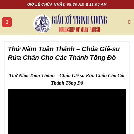
Chuyển
GIỜ LỄ CHÚA NHẬT: 08:30 AM & 11:00 AM
đến
nội
dung
Thứ Năm Tuần Thánh – Chúa Giê-su
Rửa Chân Cho Các Thánh Tông Đồ
Thứ Năm Tuần Thánh – Chúa Giê-su Rửa Chân Cho Các
Thánh Tông Đồ