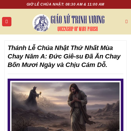
Chuyển
GIỜ LỄ CHÚA NHẬT: 08:30 AM & 11:00 AM
đến
nội
dung
Thánh Lễ Chúa Nhật Thứ Nhất Mùa
Chay Năm A: Đức Giê-su Đã Ăn Chay
Bốn Mươi Ngày và Chịu Cám Dỗ.