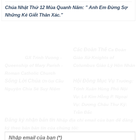
Chúa Nhật Thứ 12 Mùa Quanh Năm: ” Anh Em Đừng Sợ
Những Kẻ Giết Thân Xác.”
QUEENSHIP OF MARY
Các Đoàn Thể
Ca Đoàn
PARISH
GX Trinh Vuong -
Giáo Xứ
Knights of
Queenship of Mary Parish -
Columbus
Giáo Lý Hôn Nhân
Roman Catholic Church
Sống Lời Chúa
Hội Đồng Mục Vụ
Cầu
Trưởng:
Ơn Gọi
Nguyện
Chia Sẻ
Suy Niệm
Trịnh Xuân Hùng Phó Nội
Vụ: Lê Kim Hồng P. Ngoại
Vụ: Dương Châu Thư Ký:
Trần Đắc
Đăng ký nhận bản tin
Nhập địa chỉ email của bạn để đăng
ký theo bản bản tin của chúng tôi: