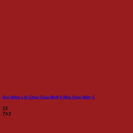
Suy Niệm Lời Chúa Chúa Nhật II Mùa Chay Năm C
15
Th3