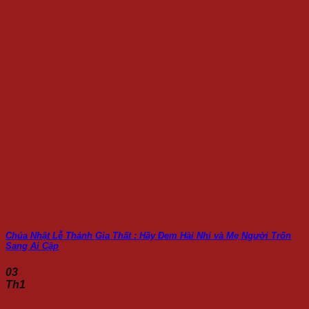
Chúa Nhật Lễ Thánh Gia Thất : Hãy Đem Hài Nhi và Mẹ Người Trốn
Sang Ai Cập
03
Th1