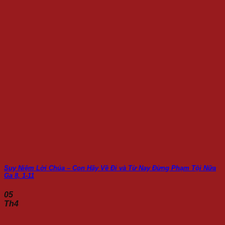
Suy Niệm Lời Chúa – Con Hãy Về Đi và Từ Nay Đừng Phạm Tội Nữa
Ga 8, 1-11
05
Th4