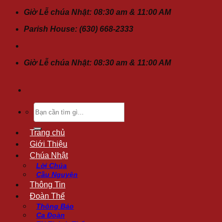
Chuyển
Giờ Lễ chúa Nhật: 08:30 am & 11:00 AM
đến
Parish House: (630) 668-2333
nội
dung
Giờ Lễ chúa Nhật: 08:30 am & 11:00 AM
Tìm
kiếm:
Trang chủ
Giới Thiệu
Chúa Nhật
Lời Chúa
Cầu Nguyện
Thông Tin
Đoàn Thể
Thông Báo
Ca Đoàn