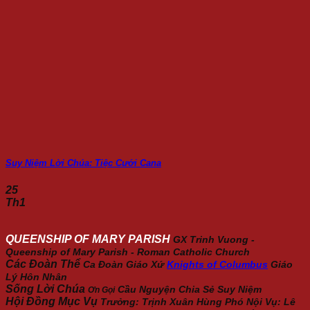
Suy Niệm Lời Chúa: Tiệc Cưới Cana
25
Th1
QUEENSHIP OF MARY PARISH
GX Trinh Vuong -
Queenship of Mary Parish - Roman Catholic Church
Các Đoàn Thể
Ca Đoàn Giáo Xứ
Knights of Columbus
Giáo
Lý Hôn Nhân
Sống Lời Chúa
Cầu Nguyện
Chia Sẻ
Suy Niệm
Ơn Gọi
Hội Đồng Mục Vụ
Trưởng: Trịnh Xuân Hùng Phó Nội Vụ: Lê