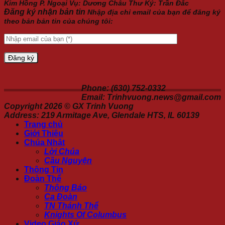
Kim Hồng P. Ngoại Vụ: Dương Châu Thư Ký: Trần Đắc
Đăng ký nhận bản tin
Nhập địa chỉ email của bạn để đăng ký
theo bản bản tin của chúng tôi:
Phone: (630) 752-0332
Email: Trinhvuong.news@gmail.com
Copyright 2026 ©
GX Trinh Vuong
Address: 219 Armitage Ave, Glendale HTS, IL 60139
Trang chủ
Giới Thiệu
Chúa Nhật
Lời Chúa
Cầu Nguyện
Thông Tin
Đoàn Thể
Thông Báo
Ca Đoàn
TN Thánh Thể
Knights Of Columbus
Video Giáo Xứ