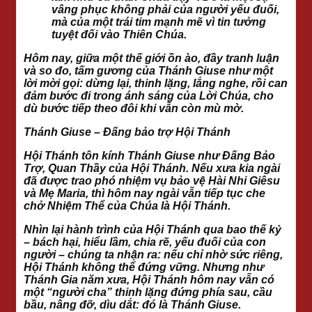
vâng phục không phải của người yếu đuối,
mà của một trái tim mạnh mẽ vì tin tưởng
tuyệt đối vào Thiên Chúa.
Hôm nay, giữa một thế giới ồn ào, đầy tranh luận
và so đo, tấm gương của Thánh Giuse như một
lời mời gọi: dừng lại, thinh lặng, lắng nghe, rồi can
đảm bước đi trong ánh sáng của Lời Chúa, cho
dù bước tiếp theo đôi khi vẫn còn mù mờ.
Thánh Giuse – Đấng bảo trợ Hội Thánh
Hội Thánh tôn kính Thánh Giuse như Đấng Bảo
Trợ, Quan Thầy của Hội Thánh. Nếu xưa kia ngài
đã được trao phó nhiệm vụ bảo vệ Hài Nhi Giêsu
và Mẹ Maria, thì hôm nay ngài vẫn tiếp tục che
chở Nhiệm Thể của Chúa là Hội Thánh.
Nhìn lại hành trình của Hội Thánh qua bao thế kỷ
– bách hại, hiểu lầm, chia rẽ, yếu đuối của con
người – chúng ta nhận ra: nếu chỉ nhờ sức riêng,
Hội Thánh không thể đứng vững. Nhưng như
Thánh Gia năm xưa, Hội Thánh hôm nay vẫn có
một “người cha” thinh lặng đứng phía sau, cầu
bầu, nâng đỡ, dìu dắt: đó là Thánh Giuse.