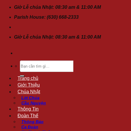
Chuyển
Giờ Lễ chúa Nhật: 08:30 am & 11:00 AM
đến
Parish House: (630) 668-2333
nội
dung
Giờ Lễ chúa Nhật: 08:30 am & 11:00 AM
Tìm
kiếm:
Trang chủ
Giới Thiệu
Chúa Nhật
Lời Chúa
Cầu Nguyện
Thông Tin
Đoàn Thể
Thông Báo
Ca Đoàn