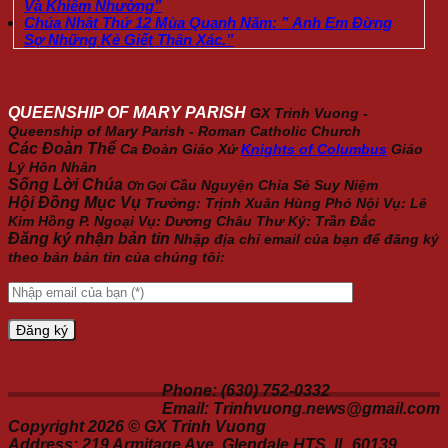
Và Khiêm Nhường”
Chúa Nhật Thứ 12 Mùa Quanh Năm: ” Anh Em Đừng
Sợ Những Kẻ Giết Thân Xác.”
QUEENSHIP OF MARY PARISH
GX Trinh Vuong -
Queenship of Mary Parish - Roman Catholic Church
Các Đoàn Thể
Ca Đoàn Giáo Xứ
Knights of Columbus
Giáo
Lý Hôn Nhân
Sống Lời Chúa
Cầu Nguyện
Chia Sẻ
Suy Niệm
Ơn Gọi
Hội Đồng Mục Vụ
Trưởng: Trịnh Xuân Hùng Phó Nội Vụ: Lê
Kim Hồng P. Ngoại Vụ: Dương Châu Thư Ký: Trần Đắc
Đăng ký nhận bản tin
Nhập địa chỉ email của bạn để đăng ký
theo bản bản tin của chúng tôi:
Phone: (630) 752-0332
Email: Trinhvuong.news@gmail.com
Copyright 2026 ©
GX Trinh Vuong
Address: 219 Armitage Ave, Glendale HTS, IL 60139