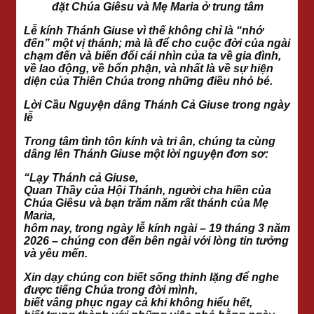
đặt Chúa Giêsu và Mẹ Maria ở trung tâm
Lễ kính Thánh Giuse vì thế không chỉ là “nhớ
đến” một vị thánh; mà là để cho cuộc đời của ngài
chạm đến và biến đổi cái nhìn của ta về gia đình,
về lao động, về bổn phận, và nhất là về sự hiện
diện của Thiên Chúa trong những điều nhỏ bé.
Lời Cầu Nguyện dâng Thánh Cả Giuse trong ngày
lễ
Trong tâm tình tôn kính và tri ân, chúng ta cùng
dâng lên Thánh Giuse một lời nguyện đơn sơ:
“Lạy Thánh cả Giuse,
Quan Thầy của Hội Thánh, người cha hiền của
Chúa Giêsu và bạn trăm năm rất thánh của Mẹ
Maria,
hôm nay, trong ngày lễ kính ngài – 19 tháng 3 năm
2026 – chúng con đến bên ngài với lòng tin tưởng
và yêu mến.
Xin dạy chúng con biết sống thinh lặng để nghe
được tiếng Chúa trong đời mình,
biết vâng phục ngay cả khi không hiểu hết,