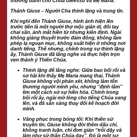
thương dành cho Chúa Gieessu và Mẹ Maria.
Thánh Giuse – Người Cha thinh lặng và trung tín.
Khi nghĩ đến Thánh Giuse, hình ảnh hiện lên
trước tiên là một người thợ mộc giản dị, đôi tay
chai sần, ánh mắt hiền từ nhưng kiên định. Ngài
không giảng thuyết trước đám đông, không làm
phép lạ ngoạn mục, không xuất hiện ở những nơi
danh tiếng. Thế nhưng, chính trong sự thinh lặng
ấy, Thánh Giuse đã lắng nghe và thực hiện trọn
vẹn thánh ý Thiên Chúa.
Thinh lặng để lắng nghe: Giữa bao bối rối và
sợ hãi khi thấy Mẹ Maria mang thai, Thánh
Giuse không vội phán xét, không làm tổn
thương người mình yêu, nhưng “định tâm”
tìm một cách xử sự hiền hòa. Chính trong
bối rối ấy, ngài mở lòng cho tiếng Chúa vang
lên, và đã sẵn sàng thay đổi kế hoạch đời
mình.
Vâng phục trong bóng tối: Khi thiên sứ
truyền tin, Giuse không đòi thêm dấu chỉ,
không tranh luận, chỉ đơn giản “trỗi dậy và
làm như sứ thần Chúa dạy”. Đó là một sự