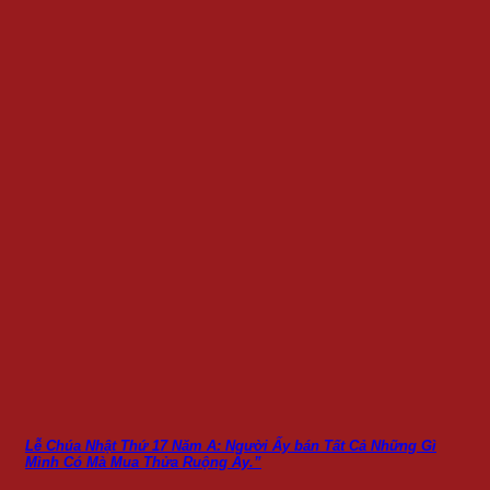
Lễ Chúa Nhật Thứ 17 Năm A: Người Ấy bán Tất Cả Những Gì
Mình Có Mà Mua Thửa Ruộng Ấy.”