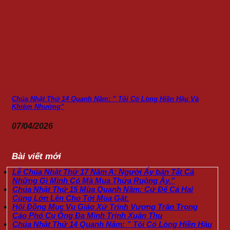
Chúa Nhật Thứ 14 Quanh Năm: ” Tôi Có Lòng Hiền Hậu Và
Khiêm Nhường”
07/04/2026
Bài viết mới
Lễ Chúa Nhật Thứ 17 Năm A: Người Ấy bán Tất Cả
Những Gì Mình Có Mà Mua Thửa Ruộng Ấy.”
Chúa Nhật Thứ 15 Mùa Quanh Năm: Cứ Để Cả Hai
Cùng Lớn Lên Cho Tới Mùa Gặt.
Hội Đồng Mục Vụ Giáo Xứ Trinh Vương Trân Trọng
Cáo Phó Cụ Ông Đa Minh Trịnh Xuân Thu
Chúa Nhật Thứ 14 Quanh Năm: ” Tôi Có Lòng Hiền Hậu