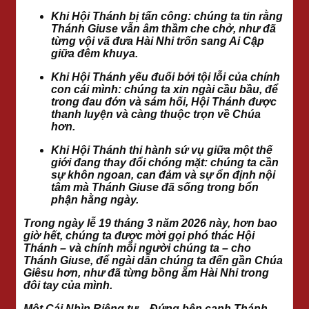
Khi Hội Thánh bị tấn công: chúng ta tin rằng
Thánh Giuse vẫn âm thầm che chở, như đã
từng vội vã đưa Hài Nhi trốn sang Ai Cập
giữa đêm khuya.
Khi Hội Thánh yếu đuối bởi tội lỗi của chính
con cái mình: chúng ta xin ngài cầu bầu, để
trong đau đớn và sám hối, Hội Thánh được
thanh luyện và càng thuộc trọn về Chúa
hơn.
Khi Hội Thánh thi hành sứ vụ giữa một thế
giới đang thay đổi chóng mặt: chúng ta cần
sự khôn ngoan, can đảm và sự ổn định nội
tâm mà Thánh Giuse đã sống trong bổn
phận hằng ngày.
Trong ngày lễ 19 tháng 3 năm 2026 này, hơn bao
giờ hết, chúng ta được mời gọi phó thác Hội
Thánh – và chính mỗi người chúng ta – cho
Thánh Giuse, để ngài dẫn chúng ta đến gần Chúa
Giêsu hơn, như đã từng bồng ẵm Hài Nhi trong
đôi tay của mình.
Một Cái Nhìn Riêng tư – Đứng bên cạnh Thánh