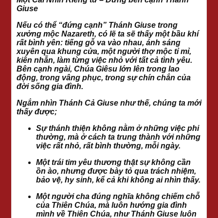
Giuse
Nếu có thể “đứng cạnh” Thánh Giuse trong
xưởng mộc Nazareth, có lẽ ta sẽ thấy một bầu khí
rất bình yên: tiếng gỗ va vào nhau, ánh sáng
xuyên qua khung cửa, một người thợ mộc tỉ mỉ,
kiên nhẫn, làm từng việc nhỏ với tất cả tình yêu.
Bên cạnh ngài, Chúa Giêsu lớn lên trong lao
động, trong vâng phục, trong sự chín chắn của
đời sống gia đình.
Ngắm nhìn Thánh Cả Giuse như thế, chúng ta mới
thấy được;
Sự thánh thiện không nằm ở những việc phi
thường, mà ở cách ta trung thành với những
việc rất nhỏ, rất bình thường, mỗi ngày.
Một trái tim yêu thương thật sự không cần
ồn ào, nhưng được bày tỏ qua trách nhiệm,
bảo vệ, hy sinh, kể cả khi không ai nhìn thấy.
Một người cha đúng nghĩa không chiếm chỗ
của Thiên Chúa, mà luôn hướng gia đình
mình về Thiên Chúa, như Thánh Giuse luôn