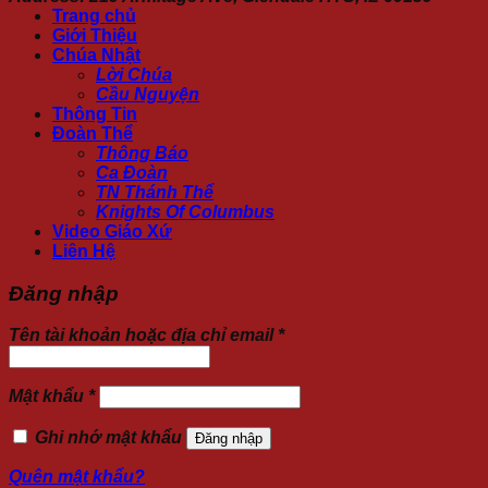
Trang chủ
Giới Thiệu
Chúa Nhật
Lời Chúa
Cầu Nguyện
Thông Tin
Đoàn Thể
Thông Báo
Ca Đoàn
TN Thánh Thể
Knights Of Columbus
Video Giáo Xứ
Liên Hệ
Đăng nhập
Tên tài khoản hoặc địa chỉ email
*
Mật khẩu
*
Ghi nhớ mật khẩu
Đăng nhập
Quên mật khẩu?