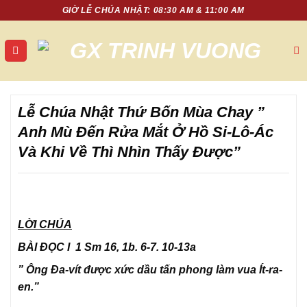
Chuyển
GIỜ LỄ CHÚA NHẬT: 08:30 AM & 11:00 AM
đến
nội
dung
Lễ Chúa Nhật Thứ Bốn Mùa Chay ”
Anh Mù Đến Rửa Mắt Ở Hồ Si-Lô-Ác
Và Khi Về Thì Nhìn Thấy Được”
LỜI CHÚA
BÀI ĐỌC I 1 Sm 16, 1b. 6-7. 10-13a
” Ông Đa-vít được xức dầu tấn phong làm vua Ít-ra-
en.”