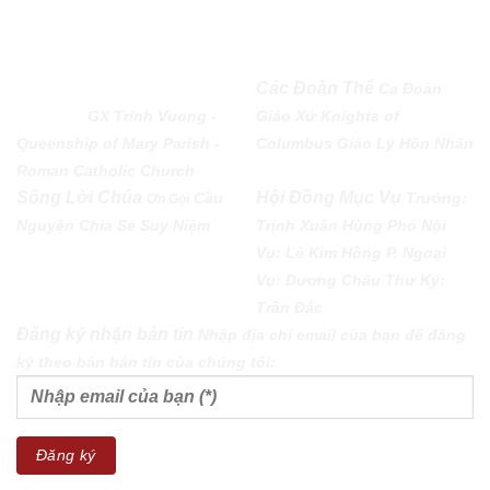
QUEENSHIP OF MARY
Các Đoàn Thể
Ca Đoàn
PARISH
GX Trinh Vuong -
Giáo Xứ
Knights of
Queenship of Mary Parish -
Columbus
Giáo Lý Hôn Nhân
Roman Catholic Church
Sống Lời Chúa
Hội Đồng Mục Vụ
Cầu
Trưởng:
Ơn Gọi
Nguyện
Chia Sẻ
Suy Niệm
Trịnh Xuân Hùng Phó Nội
Vụ: Lê Kim Hồng P. Ngoại
Vụ: Dương Châu Thư Ký:
Trần Đắc
Đăng ký nhận bản tin
Nhập địa chỉ email của bạn để đăng
ký theo bản bản tin của chúng tôi: