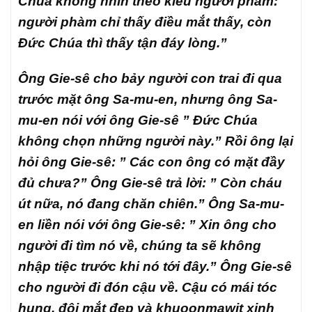
Chúa không nhìn theo kiểu người phàm:
người phàm chỉ thấy điều mắt thấy, còn
Đức Chúa thì thấy tận đáy lòng.”
Ông Gie-sê cho bảy người con trai đi qua
trước mặt ông Sa-mu-en, nhưng ông Sa-
mu-en nói với ông Gie-sê ” Đức Chúa
không chọn những người này.” Rồi ông lại
hỏi ông Gie-sê: ” Các con ông có mặt đầy
đủ chưa?” Ông Gie-sê trả lời: ” Còn cháu
út nữa, nó đang chăn chiên.” Ông Sa-mu-
en liền nói với ông Gie-sê: ” Xin ông cho
người đi tìm nó về, chúng ta sẽ không
nhập tiệc trước khi nó tới đây.” Ông Gie-sê
cho người đi đón cậu về. Cậu có mái tóc
hung, đôi mắt đẹp và khuoonmawjt xinh