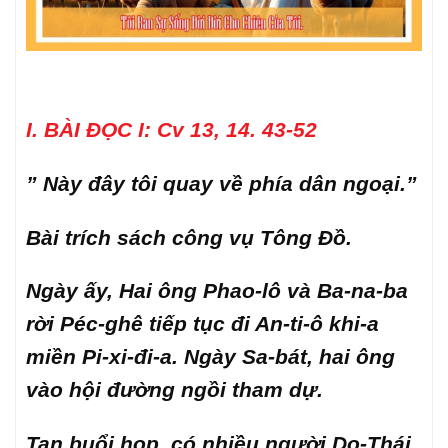
I. BÀI ĐỌC I: Cv 13, 14. 43-52
” Này đây tôi quay về phía dân ngoại.”
Bài trích sách công vụ Tông Đồ.
Ngày ấy, Hai ông Phao-lô và Ba-na-ba
rời Péc-ghê tiếp tục đi An-ti-ô khi-a
miền Pi-xi-đi-a. Ngày Sa-bát, hai ông
vào hội đường ngồi tham dự.
Tan buổi họp, có nhiều người Do-Thái