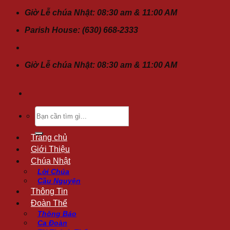
Chuyển
Giờ Lễ chúa Nhật: 08:30 am & 11:00 AM
đến
Parish House: (630) 668-2333
nội
dung
Giờ Lễ chúa Nhật: 08:30 am & 11:00 AM
Tìm
kiếm:
Trang chủ
Giới Thiệu
Chúa Nhật
Lời Chúa
Cầu Nguyện
Thông Tin
Đoàn Thể
Thông Báo
Ca Đoàn