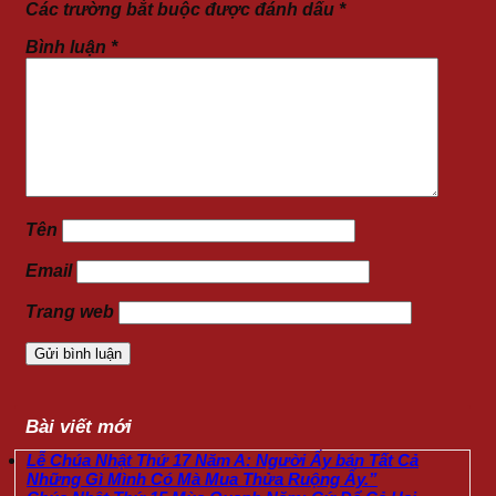
Các trường bắt buộc được đánh dấu
*
Bình luận
*
Tên
Email
Trang web
Bài viết mới
Lễ Chúa Nhật Thứ 17 Năm A: Người Ấy bán Tất Cả
Những Gì Mình Có Mà Mua Thửa Ruộng Ấy.”