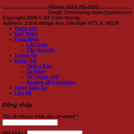
Phone: (630) 752-0332
Email: Trinhvuong.news@gmail.com
Copyright 2026 ©
GX Trinh Vuong
Address: 219 Armitage Ave, Glendale HTS, IL 60139
Trang chủ
Giới Thiệu
Chúa Nhật
Lời Chúa
Cầu Nguyện
Thông Tin
Đoàn Thể
Thông Báo
Ca Đoàn
TN Thánh Thể
Knights Of Columbus
Video Giáo Xứ
Liên Hệ
Đăng nhập
Tên tài khoản hoặc địa chỉ email
*
Mật khẩu
*