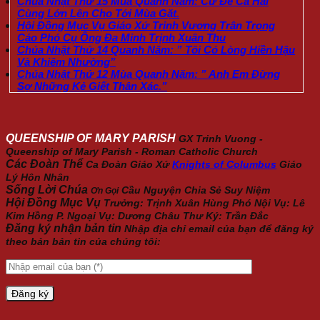
Chúa Nhật Thứ 15 Mùa Quanh Năm: Cứ Để Cả Hai
Cùng Lớn Lên Cho Tới Mùa Gặt.
Hội Đồng Mục Vụ Giáo Xứ Trinh Vương Trân Trọng
Cáo Phó Cụ Ông Đa Minh Trịnh Xuân Thu
Chúa Nhật Thứ 14 Quanh Năm: ” Tôi Có Lòng Hiền Hậu
Và Khiêm Nhường”
Chúa Nhật Thứ 12 Mùa Quanh Năm: ” Anh Em Đừng
Sợ Những Kẻ Giết Thân Xác.”
QUEENSHIP OF MARY PARISH
GX Trinh Vuong -
Queenship of Mary Parish - Roman Catholic Church
Các Đoàn Thể
Ca Đoàn Giáo Xứ
Knights of Columbus
Giáo
Lý Hôn Nhân
Sống Lời Chúa
Cầu Nguyện
Chia Sẻ
Suy Niệm
Ơn Gọi
Hội Đồng Mục Vụ
Trưởng: Trịnh Xuân Hùng Phó Nội Vụ: Lê
Kim Hồng P. Ngoại Vụ: Dương Châu Thư Ký: Trần Đắc
Đăng ký nhận bản tin
Nhập địa chỉ email của bạn để đăng ký
theo bản bản tin của chúng tôi: