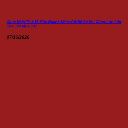
Chúa Nhật Thứ 15 Mùa Quanh Năm: Cứ Để Cả Hai Cùng Lớn Lên
Cho Tới Mùa Gặt.
07/16/2026