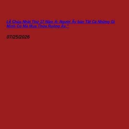
Lễ Chúa Nhật Thứ 17 Năm A: Người Ấy bán Tất Cả Những Gì
Mình Có Mà Mua Thửa Ruộng Ấy.”
07/25/2026