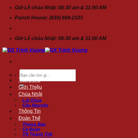
Chuyển
Giờ Lễ chúa Nhật: 08:30 am & 11:00 AM
đến
Parish House: (630) 668-2333
nội
dung
Giờ Lễ chúa Nhật: 08:30 am & 11:00 AM
Tìm
kiếm:
Trang chủ
Giới Thiệu
Chúa Nhật
Lời Chúa
Cầu Nguyện
Thông Tin
Đoàn Thể
Thông Báo
Ca Đoàn
TN Thánh Thể