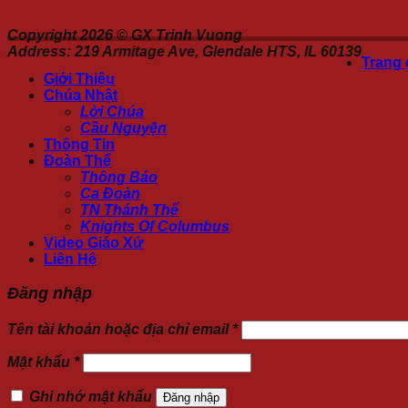
Copyright 2026 ©
GX Trinh Vuong
Address: 219 Armitage Ave, Glendale HTS, IL 60139
Trang
Giới Thiệu
Chúa Nhật
Lời Chúa
Cầu Nguyện
Thông Tin
Đoàn Thể
Thông Báo
Ca Đoàn
TN Thánh Thể
Knights Of Columbus
Video Giáo Xứ
Liên Hệ
Đăng nhập
Tên tài khoản hoặc địa chỉ email
*
Mật khẩu
*
Ghi nhớ mật khẩu
Đăng nhập