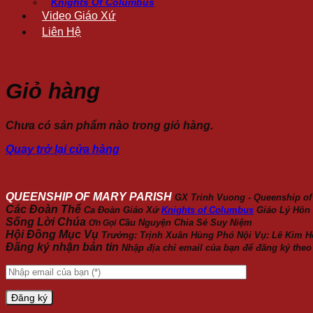
Knights Of Columbus
Video Giáo Xứ
Liên Hệ
Giỏ hàng
Chưa có sản phẩm nào trong giỏ hàng.
Quay trở lại cửa hàng
QUEENSHIP OF MARY PARISH
GX Trinh Vuong - Queenship of
Các Đoàn Thể
Ca Đoàn Giáo Xứ
Knights of Columbus
Giáo Lý Hôn
Sống Lời Chúa
Cầu Nguyện
Chia Sẻ
Suy Niệm
Ơn Gọi
Hội Đồng Mục Vụ
Trưởng: Trịnh Xuân Hùng Phó Nội Vụ: Lê Kim H
Đăng ký nhận bản tin
Nhập địa chỉ email của bạn để đăng ký theo 