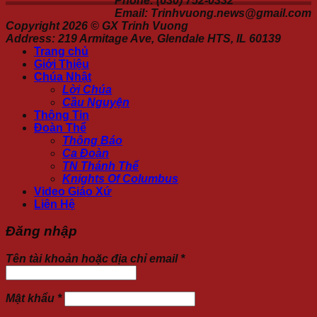
Phone: (630) 752-0332
Email: Trinhvuong.news@gmail.com
Copyright 2026 ©
GX Trinh Vuong
Address: 219 Armitage Ave, Glendale HTS, IL 60139
Trang chủ
Giới Thiệu
Chúa Nhật
Lời Chúa
Cầu Nguyện
Thông Tin
Đoàn Thể
Thông Báo
Ca Đoàn
TN Thánh Thể
Knights Of Columbus
Video Giáo Xứ
Liên Hệ
Đăng nhập
Tên tài khoản hoặc địa chỉ email
*
Mật khẩu
*