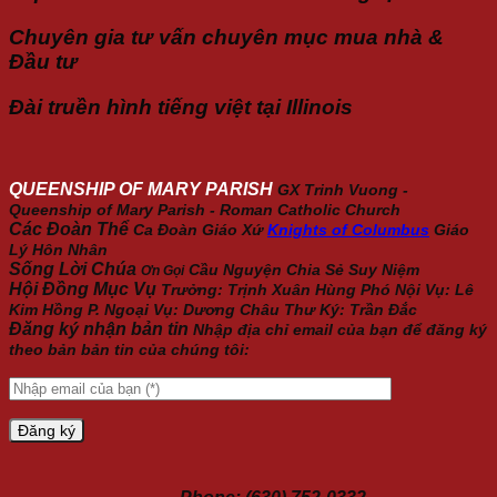
Chuyên gia tư vấn chuyên mục mua nhà &
Đầu tư
Đài truền hình tiếng việt tại Illinois
QUEENSHIP OF MARY PARISH
GX Trinh Vuong -
Queenship of Mary Parish - Roman Catholic Church
Các Đoàn Thể
Ca Đoàn Giáo Xứ
Knights of Columbus
Giáo
Lý Hôn Nhân
Sống Lời Chúa
Cầu Nguyện
Chia Sẻ
Suy Niệm
Ơn Gọi
Hội Đồng Mục Vụ
Trưởng: Trịnh Xuân Hùng Phó Nội Vụ: Lê
Kim Hồng P. Ngoại Vụ: Dương Châu Thư Ký: Trần Đắc
Đăng ký nhận bản tin
Nhập địa chỉ email của bạn để đăng ký
theo bản bản tin của chúng tôi: