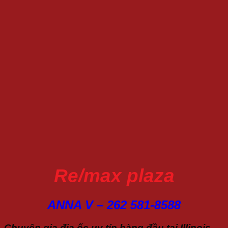
Re/max plaza
ANNA V – 262 581-8588
Chuyên gia địa ốc uy tín hàng đầu tại Illinois