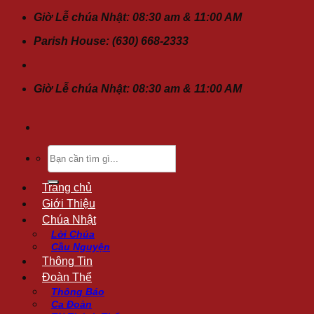
Chuyển
Giờ Lễ chúa Nhật: 08:30 am & 11:00 AM
đến
Parish House: (630) 668-2333
nội
dung
Giờ Lễ chúa Nhật: 08:30 am & 11:00 AM
Tìm
kiếm:
Trang chủ
Giới Thiệu
Chúa Nhật
Lời Chúa
Cầu Nguyện
Thông Tin
Đoàn Thể
Thông Báo
Ca Đoàn