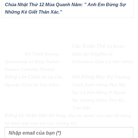
Chúa Nhật Thứ 12 Mùa Quanh Năm: ” Anh Em Đừng Sợ
Những Kẻ Giết Thân Xác.”
QUEENSHIP OF MARY
Các Đoàn Thể
Ca Đoàn
PARISH
GX Trinh Vuong -
Giáo Xứ
Knights of
Queenship of Mary Parish -
Columbus
Giáo Lý Hôn Nhân
Roman Catholic Church
Sống Lời Chúa
Hội Đồng Mục Vụ
Cầu
Trưởng:
Ơn Gọi
Nguyện
Chia Sẻ
Suy Niệm
Trịnh Xuân Hùng Phó Nội
Vụ: Lê Kim Hồng P. Ngoại
Vụ: Dương Châu Thư Ký:
Trần Đắc
Đăng ký nhận bản tin
Nhập địa chỉ email của bạn để đăng
ký theo bản bản tin của chúng tôi: