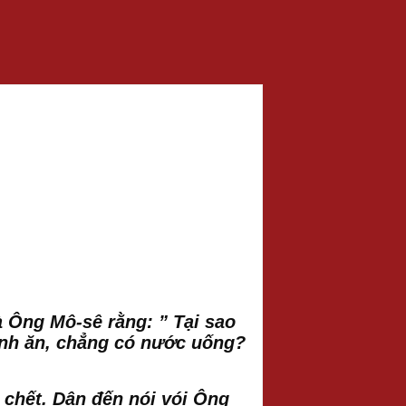
à Ông Mô-sê rằng: ” Tại sao
bánh ăn, chẳng có nước uống?
 chết. Dân đến nói vói Ông