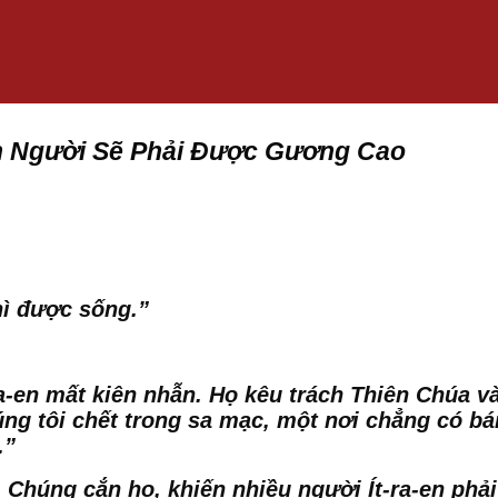
n Người Sẽ Phải Được Gương Cao
hì được sống.”
a-en mất kiên nhẫn. Họ kêu trách Thiên Chúa v
chúng tôi chết trong sa mạc, một nơi chẳng có 
.”
 Chúng cắn họ, khiến nhiều người Ít-ra-en phải