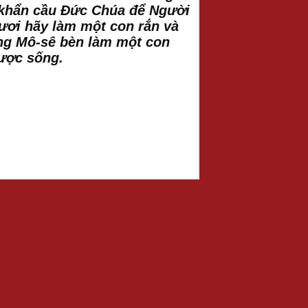
g khẩn cầu Đức Chúa để Người
gươi hãy làm một con rắn và
 Ông Mô-sê bèn làm một con
được sống.