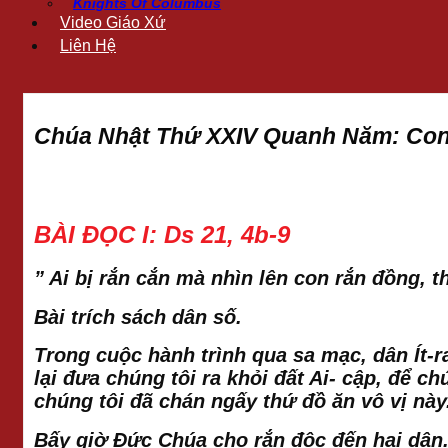
Knights Of Columbus
Video Giáo Xứ
Liên Hệ
Chúa Nhật Thứ XXIV Quanh Năm: Co
BÀI ĐỌC I: Ds 21, 4b-9
” Ai bị rắn cắn mà nhìn lên con rắn đồng, t
Bài trích sách dân số.
Trong cuộc hành trình qua sa mạc, dân Ít-r
lại đưa chúng tôi ra khỏi đất Ai- cập, để 
chúng tôi đã chán ngấy thứ đồ ăn vô vị này
Bấy giờ Đức Chúa cho rắn độc đến hại dân.