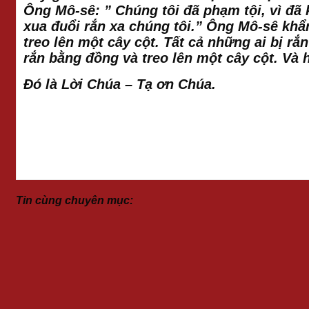
Ông Mô-sê: ” Chúng tôi đã phạm tội, vì đã
xua đuổi rắn xa chúng tôi.” Ông Mô-sê khẩ
treo lên một cây cột. Tất cả những ai bị r
rắn bằng đồng và treo lên một cây cột. Và 
Đó là Lời Chúa – Tạ ơn Chúa.
Tin cùng chuyên mục: