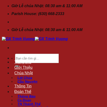
Chuyển
Giờ Lễ chúa Nhật: 08:30 am & 11:00 AM
đến
Parish House: (630) 668-2333
nội
dung
Giờ Lễ chúa Nhật: 08:30 am & 11:00 AM
Tìm
kiếm:
Trang chủ
Giới Thiệu
Chúa Nhật
Lời Chúa
Cầu Nguyện
Thông Tin
Đoàn Thể
Thông Báo
Ca Đoàn
TN Thánh Thể